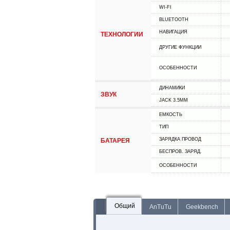
WI-FI
BLUETOOTH
НАВИГАЦИЯ
ТЕХНОЛОГИИ
ДРУГИЕ ФУНКЦИИ
ОСОБЕННОСТИ
ДИНАМИКИ
ЗВУК
JACK 3.5MM
ЕМКОСТЬ
ТИП
ЗАРЯДКА ПРОВОД
БАТАРЕЯ
БЕСПРОВ. ЗАРЯД.
ОСОБЕННОСТИ
Общий
AnTuTu
Geekbench