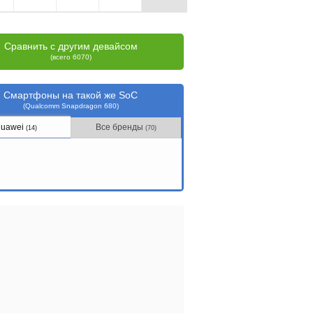
Сравнить с другим девайсом
(всего 6070)
Смартфоны на такой же SoC
(Qualcomm Snapdragon 680)
uawei
Все бренды
(14)
(70)