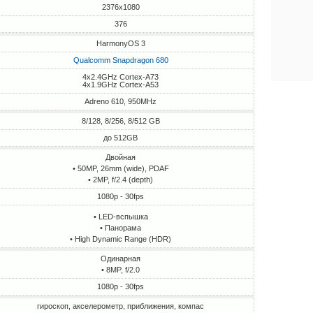
2376x1080
376
HarmonyOS 3
Qualcomm Snapdragon 680
4x2.4GHz Cortex-A73
4x1.9GHz Cortex-A53
Adreno 610, 950MHz
8/128, 8/256, 8/512 GB
до 512GB
Двойная
• 50MP, 26mm (wide), PDAF
• 2MP, f/2.4 (depth)
1080p - 30fps
• LED-вспышка
• Панорама
• High Dynamic Range (HDR)
Одинарная
• 8MP, f/2.0
1080p - 30fps
гироскоп, акселерометр, приближения, компас