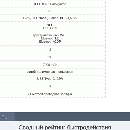
IEEE 802.11 a/b/g/n/ac
v 5
GPS, GLONASS, Galileo, BDS, QZSS
NFC
USB OTG
двухдиапазонный Wi-Fi
Bluetooth LE
Bluetooth A2DP
2
нет
7000 mAh
литий-полимерная, несъемная
USB Type-C, 22W
нет
• Быстрая проводная зарядка
Еще...
Сводный рейтинг быстродействия