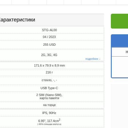
арактеристики
STG-AL00
04 / 2023
255 USD
H
2G, 3G, 4G
подробнее ↓
171.6 x 79.9 x 8.9 mm
216 г
стекло, -, -
USB Type-C
2 SIM (Nano-SIM),
карта памяти
на торце
IPS, 90Hz
2
6.95", 117.4cm
(~85% площади корпуса)