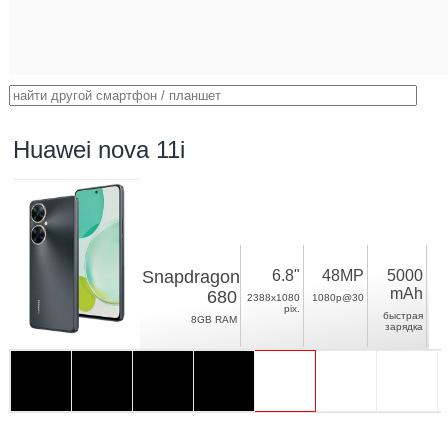
Huawei nova 11i
Snapdragon
6.8"
48MP
5000
mAh
680
2388x1080
1080p@30
pix.
быстрая
8GB RAM
зарядка