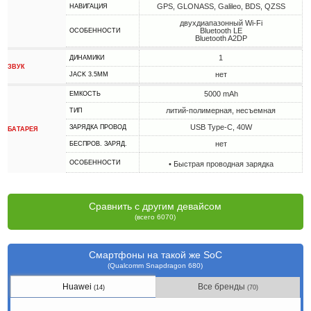
GPS, GLONASS, Galileo, BDS, QZSS
НАВИГАЦИЯ
двухдиапазонный Wi-Fi
Bluetooth LE
ОСОБЕННОСТИ
Bluetooth A2DP
1
ДИНАМИКИ
ЗВУК
нет
JACK 3.5MM
5000 mAh
ЕМКОСТЬ
литий-полимерная, несъемная
ТИП
USB Type-C, 40W
ЗАРЯДКА ПРОВОД
БАТАРЕЯ
нет
БЕСПРОВ. ЗАРЯД.
ОСОБЕННОСТИ
• Быстрая проводная зарядка
Сравнить с другим девайсом
(всего 6070)
Смартфоны на такой же SoC
(Qualcomm Snapdragon 680)
Huawei
Все бренды
(14)
(70)