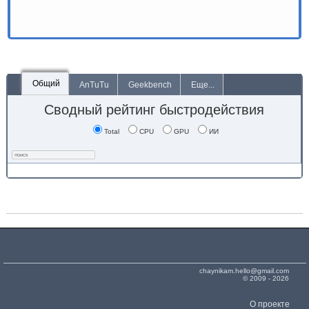
Общий
AnTuTu
Geekbench
Еще...
Сводный рейтинг быстродействия
Total
CPU
GPU
ИИ
chaynikam.hello@gmail.com
© 2009 - 2026
О проекте