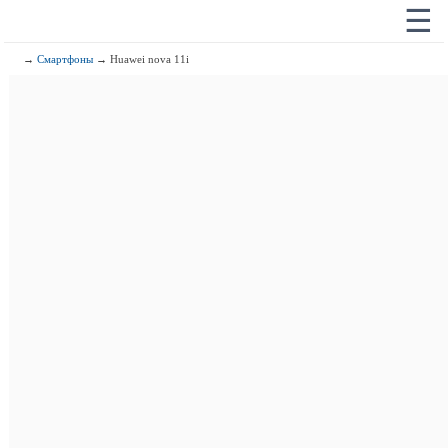
☰
→
Смартфоны
→ Huawei nova 11i