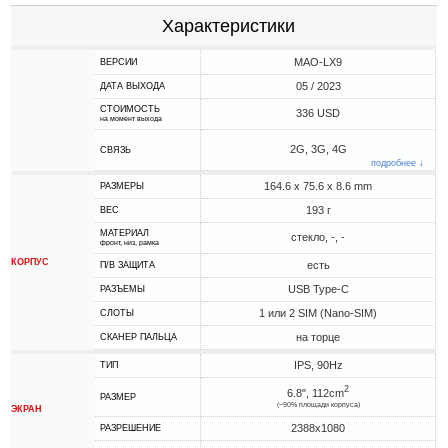
Характеристики
MAO-LX9
ВЕРСИИ
05 / 2023
ДАТА ВЫХОДА
СТОИМОСТЬ
336 USD
на момент выхода
2G, 3G, 4G
СВЯЗЬ
подробнее ↓
164.6 x 75.6 x 8.6 mm
РАЗМЕРЫ
193 г
ВЕС
МАТЕРИАЛ
стекло, -, -
фронт, низ, рамка
КОРПУС
есть
П/В ЗАЩИТА
USB Type-C
РАЗЪЕМЫ
1 или 2 SIM (Nano-SIM)
СЛОТЫ
на торце
СКАНЕР ПАЛЬЦА
IPS, 90Hz
ТИП
2
6.8", 112cm
РАЗМЕР
(~90% площади корпуса)
ЭКРАН
2388x1080
РАЗРЕШЕНИЕ