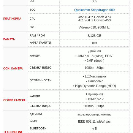
385
PPI
Qualcomm Snapdragon 680
SOC
4x2.4GHz Cortex-A73
ПЛАТФОРМА
CPU
4x1.9GHz Cortex-A53
Adreno 610, 950MHz
GPU
8/128 GB
RAM / ROM
ПАМЯТЬ
нет
КАРТА ПАМЯТИ
Двойная
• 48MP, f/1.8 (wide), PDAF
КАМЕРА
• 2MP (depth)
1080p - 30fps
СЪЕМКА ВИДЕО
ОСН. КАМЕРА
• LED-вспышка
ОСОБЕННОСТИ
• Панорама
• High Dynamic Range (HDR)
Одинарная
КАМЕРА
• 16MP, f/2.2
СЕЛФИ КАМЕРА
1080p - 30fps
СЪЕМКА ВИДЕО
акселерометр, компас
ДАТЧИКИ
IEEE 802.11 a/b/g/n/ac
WI-FI
v 5
BLUETOOTH
ТЕХНОЛОГИИ