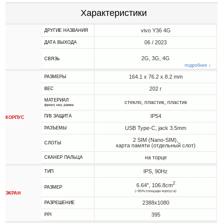
Характеристики
vivo Y36 4G
ДРУГИЕ НАЗВАНИЯ
06 / 2023
ДАТА ВЫХОДА
2G, 3G, 4G
СВЯЗЬ
подробнее ↓
164.1 x 76.2 x 8.2 mm
РАЗМЕРЫ
202 г
ВЕС
МАТЕРИАЛ
стекло, пластик, пластик
фронт, низ, рамка
IP54
П/В ЗАЩИТА
КОРПУС
USB Type-C, jack 3.5mm
РАЗЪЕМЫ
2 SIM (Nano-SIM),
СЛОТЫ
карта памяти (отдельный слот)
на торце
СКАНЕР ПАЛЬЦА
IPS, 90Hz
ТИП
2
6.64", 106.8cm
РАЗМЕР
(~85% площади корпуса)
ЭКРАН
2388x1080
РАЗРЕШЕНИЕ
395
PPI