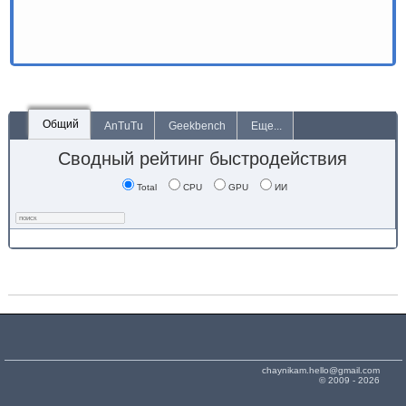
Общий
AnTuTu
Geekbench
Еще...
Сводный рейтинг быстродействия
Total
CPU
GPU
ИИ
chaynikam.hello@gmail.com
© 2009 - 2026