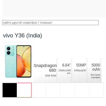
vivo Y36 (India)
Snapdragon
6.64"
50MP
5000
mAh
680
2388x1080
1080p@30
pix.
быстрая
8GB RAM
зарядка