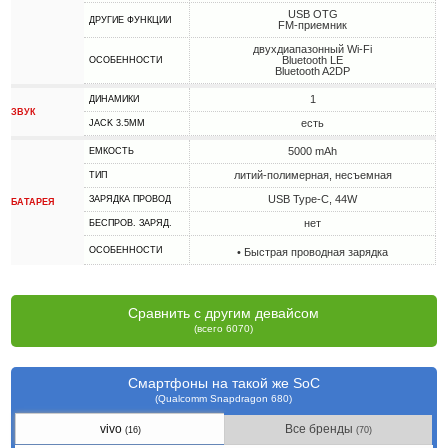
USB OTG
ДРУГИЕ ФУНКЦИИ
FM-приемник
двухдиапазонный Wi-Fi
Bluetooth LE
ОСОБЕННОСТИ
Bluetooth A2DP
1
ДИНАМИКИ
ЗВУК
есть
JACK 3.5MM
5000 mAh
ЕМКОСТЬ
литий-полимерная, несъемная
ТИП
USB Type-C, 44W
ЗАРЯДКА ПРОВОД
БАТАРЕЯ
нет
БЕСПРОВ. ЗАРЯД.
ОСОБЕННОСТИ
• Быстрая проводная зарядка
Сравнить с другим девайсом
(всего 6070)
Смартфоны на такой же SoC
(Qualcomm Snapdragon 680)
vivo
Все бренды
(16)
(70)