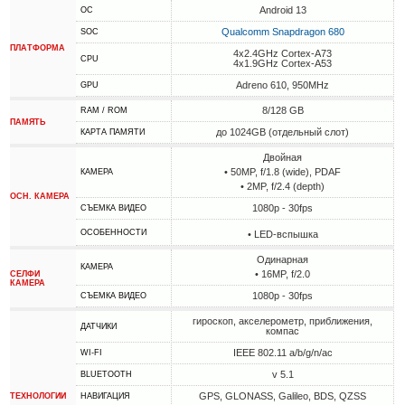
Android 13
ОС
Qualcomm Snapdragon 680
SOC
ПЛАТФОРМА
4x2.4GHz Cortex-A73
CPU
4x1.9GHz Cortex-A53
Adreno 610, 950MHz
GPU
8/128 GB
RAM / ROM
ПАМЯТЬ
до 1024GB (отдельный слот)
КАРТА ПАМЯТИ
Двойная
• 50MP, f/1.8 (wide), PDAF
КАМЕРА
• 2MP, f/2.4 (depth)
ОСН. КАМЕРА
1080p - 30fps
СЪЕМКА ВИДЕО
ОСОБЕННОСТИ
• LED-вспышка
Одинарная
КАМЕРА
• 16MP, f/2.0
СЕЛФИ
КАМЕРА
1080p - 30fps
СЪЕМКА ВИДЕО
гироскоп, акселерометр, приближения,
ДАТЧИКИ
компас
IEEE 802.11 a/b/g/n/ac
WI-FI
v 5.1
BLUETOOTH
GPS, GLONASS, Galileo, BDS, QZSS
ТЕХНОЛОГИИ
НАВИГАЦИЯ