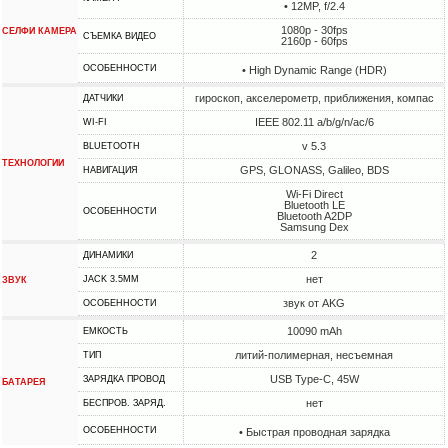
• 12MP, f/2.4
1080p - 30fps
СЕЛФИ КАМЕРА
СЪЕМКА ВИДЕО
2160p - 60fps
ОСОБЕННОСТИ
• High Dynamic Range (HDR)
гироскоп, акселерометр, приближения, компас
ДАТЧИКИ
IEEE 802.11 a/b/g/n/ac/6
WI-FI
v 5.3
BLUETOOTH
ТЕХНОЛОГИИ
GPS, GLONASS, Galileo, BDS
НАВИГАЦИЯ
Wi-Fi Direct
Bluetooth LE
ОСОБЕННОСТИ
Bluetooth A2DP
Samsung Dex
2
ДИНАМИКИ
нет
JACK 3.5MM
ЗВУК
звук от AKG
ОСОБЕННОСТИ
10090 mAh
ЕМКОСТЬ
литий-полимерная, несъемная
ТИП
USB Type-C, 45W
ЗАРЯДКА ПРОВОД
БАТАРЕЯ
нет
БЕСПРОВ. ЗАРЯД.
ОСОБЕННОСТИ
• Быстрая проводная зарядка