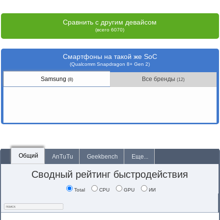
Сравнить с другим девайсом
(всего 6070)
Смартфоны на такой же SoC
(Qualcomm Snapdragon 8+ Gen 2)
Samsung
Все бренды
(8)
(12)
Общий
AnTuTu
Geekbench
Еще...
Сводный рейтинг быстродействия
Total
CPU
GPU
ИИ