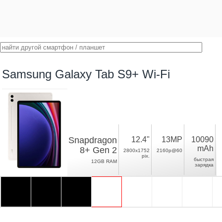
Samsung Galaxy Tab S9+ Wi-Fi
Snapdragon
12.4"
13MP
10090
mAh
8+ Gen 2
2800x1752
2160p@60
pix.
быстрая
12GB RAM
зарядка