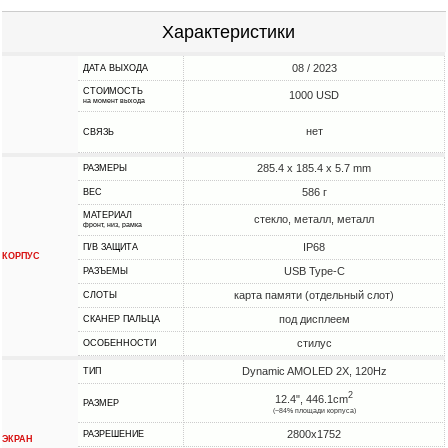
Характеристики
08 / 2023
ДАТА ВЫХОДА
СТОИМОСТЬ
1000 USD
на момент выхода
нет
СВЯЗЬ
285.4 x 185.4 x 5.7 mm
РАЗМЕРЫ
586 г
ВЕС
МАТЕРИАЛ
стекло, металл, металл
фронт, низ, рамка
IP68
П/В ЗАЩИТА
КОРПУС
USB Type-C
РАЗЪЕМЫ
карта памяти (отдельный слот)
СЛОТЫ
под дисплеем
СКАНЕР ПАЛЬЦА
стилус
ОСОБЕННОСТИ
Dynamic AMOLED 2X, 120Hz
ТИП
2
12.4", 446.1cm
РАЗМЕР
(~84% площади корпуса)
2800x1752
РАЗРЕШЕНИЕ
ЭКРАН