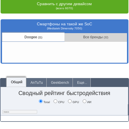
Сравнить с другим девайсом
(всего 6070)
Смартфоны на такой же SoC
(Mediatek Dimensity 7050)
Doogee
Все бренды
(11)
(32)
Общий
AnTuTu
Geekbench
Еще...
Сводный рейтинг быстродействия
Total
CPU
GPU
ИИ