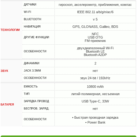
гироскоп, акселерометр, приближения, компас
ДАТЧИКИ
IEEE 802.11 a/b/g/n/ac/6
WI-FI
v 5
BLUETOOTH
GPS, GLONASS, Galileo, BDS
НАВИГАЦИЯ
ТЕХНОЛОГИИ
NFC
USB OTG
ДРУГИЕ ФУНКЦИИ
FM-приемник
двухдиапазонный Wi-Fi
Bluetooth LE
ОСОБЕННОСТИ
Bluetooth A2DP
2
ДИНАМИКИ
нет
JACK 3.5MM
ЗВУК
звук 24-bit / 192kHz
ОСОБЕННОСТИ
10800 mAh
ЕМКОСТЬ
литий-полимерная, несъемная
ТИП
USB Type-C, 33W
ЗАРЯДКА ПРОВОД
БАТАРЕЯ
нет
БЕСПРОВ. ЗАРЯД.
• Быстрая проводная зарядка
ОСОБЕННОСТИ
• Power Bank