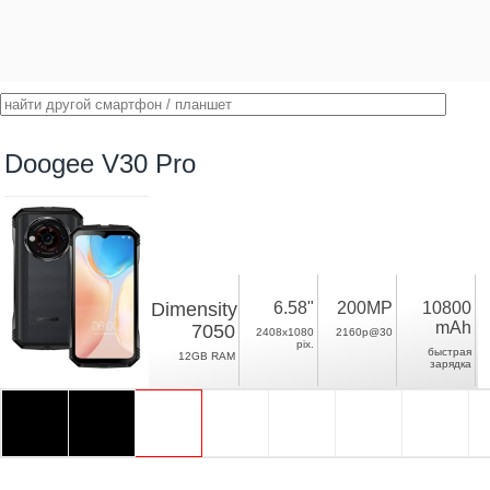
Doogee V30 Pro
Dimensity
6.58"
200MP
10800
mAh
7050
2408x1080
2160p@30
pix.
быстрая
12GB RAM
зарядка