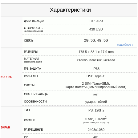
Характеристики
10 / 2023
ДАТА ВЫХОДА
СТОИМОСТЬ
430 USD
на момент выхода
2G, 3G, 4G, 5G
СВЯЗЬ
подробнее ↓
178.5 x 83.1 x 17.9 mm
РАЗМЕРЫ
МАТЕРИАЛ
стекло, пластик, металл
фронт, низ, рамка
IP68
П/В ЗАЩИТА
USB Type-C
РАЗЪЕМЫ
КОРПУС
2 SIM (Nano-SIM),
СЛОТЫ
карта памяти (комбинированный слот)
нет
СКАНЕР ПАЛЬЦА
ударостойкий
ОСОБЕННОСТИ
IPS, 120Hz
ТИП
2
6.58", 104cm
РАЗМЕР
(~70% площади корпуса)
ЭКРАН
2408x1080
РАЗРЕШЕНИЕ
401
PPI