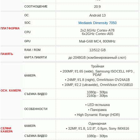
20:9
СООТНОШЕНИЕ
Android 13
ОС
Mediatek Dimensity 7050
SOC
ПЛАТФОРМА
2x2.6GHz Cortex-A78
CPU
6x2GHz Cortex-A55
Mali-G68 MC4, 800MHz
GPU
12/512 GB
RAM / ROM
ПАМЯТЬ
до 2048GB (комбинированный слот)
КАРТА ПАМЯТИ
Тройная
• 200MP, f/1.65 (wide), Samsung ISOCELL HP3 ,
PDAF
КАМЕРА
• 24MP, f/1.8 (night), OmniVision OV24A1B
• 16MP, f/2.2 (ultrawide), OmniVision OV16B10
ОСН. КАМЕРА
1080p - 30fps
СЪЕМКА ВИДЕО
2160p - 30fps
• LED-вспышка
ОСОБЕННОСТИ
• Панорама
• High Dynamic Range (HDR)
Одинарная
КАМЕРА
• 32MP, f/1.8, 1/2.8", 0.8µm, Sony IMX616
СЕЛФИ
КАМЕРА
1080p - 30fps
СЪЕМКА ВИДЕО