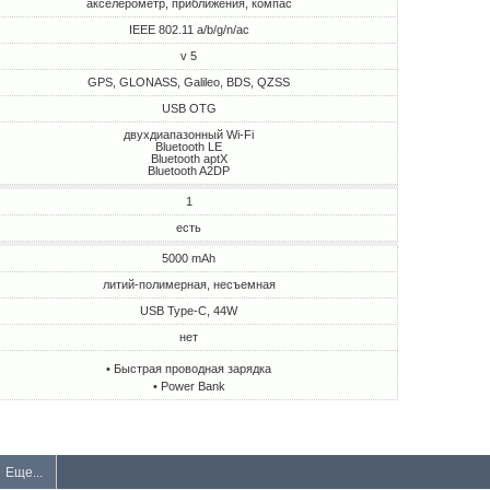
акселерометр, приближения, компас
IEEE 802.11 a/b/g/n/ac
v 5
GPS, GLONASS, Galileo, BDS, QZSS
USB OTG
двухдиапазонный Wi-Fi
Bluetooth LE
Bluetooth aptX
Bluetooth A2DP
1
есть
5000 mAh
литий-полимерная, несъемная
USB Type-C, 44W
нет
• Быстрая проводная зарядка
• Power Bank
Еще...