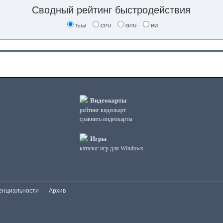
Сводный рейтинг быстродействия
Total
CPU
GPU
ИИ
Видеокарты
рейтинг видеокарт
сравнить видеокарты
Игры
каталог игр для Windows
енциальности
Архив