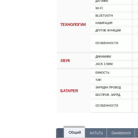
ДАТЧИКИ
WI-FI
BLUETOOTH
НАВИГАЦИЯ
ТЕХНОЛОГИИ
ДРУГИЕ ФУНКЦИИ
ОСОБЕННОСТИ
ДИНАМИКИ
ЗВУК
JACK 3.5MM
ЕМКОСТЬ
ТИП
ЗАРЯДКА ПРОВОД
БАТАРЕЯ
БЕСПРОВ. ЗАРЯД.
ОСОБЕННОСТИ
Общий
AnTuTu
Geekbench