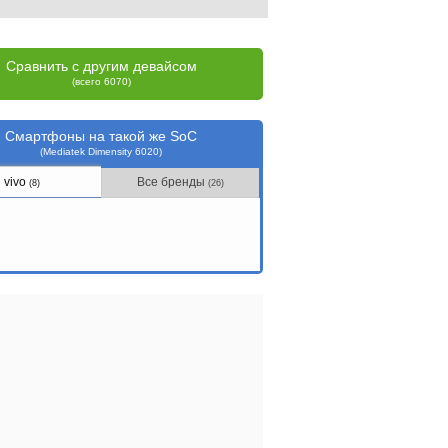
Сравнить с другим девайсом
(всего 6070)
Смартфоны на такой же SoC
(Mediatek Dimensity 6020)
vivo
Все бренды
(8)
(26)