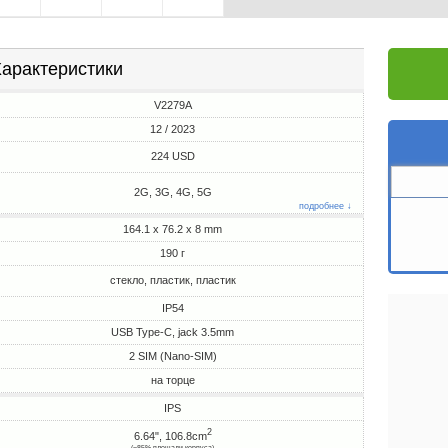
арактеристики
V2279A
12 / 2023
224 USD
2G, 3G, 4G, 5G
подробнее ↓
164.1 x 76.2 x 8 mm
190 г
стекло, пластик, пластик
IP54
USB Type-C, jack 3.5mm
2 SIM (Nano-SIM)
на торце
IPS
2
6.64", 106.8cm
(~85% площади корпуса)