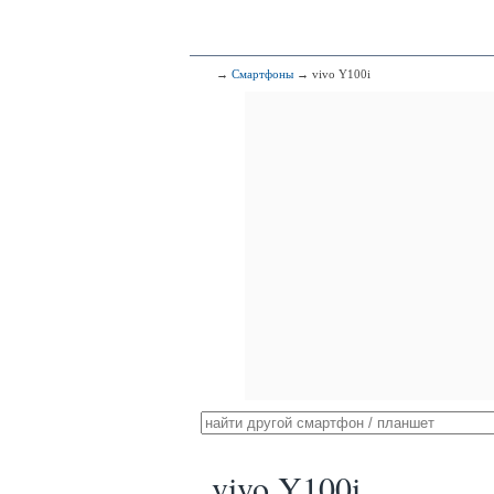
→
Смартфоны
→ vivo Y100i
vivo Y100i