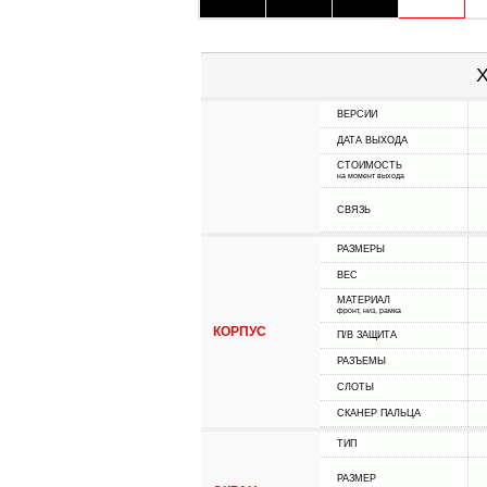
Х
ВЕРСИИ
ДАТА ВЫХОДА
СТОИМОСТЬ
на момент выхода
СВЯЗЬ
РАЗМЕРЫ
ВЕС
МАТЕРИАЛ
фронт, низ, рамка
КОРПУС
П/В ЗАЩИТА
РАЗЪЕМЫ
СЛОТЫ
СКАНЕР ПАЛЬЦА
ТИП
РАЗМЕР