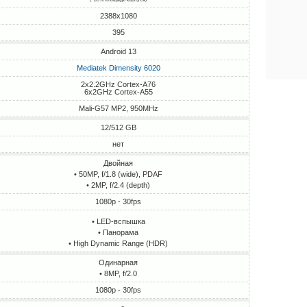
2388x1080
395
Android 13
Mediatek Dimensity 6020
2x2.2GHz Cortex-A76
6x2GHz Cortex-A55
Mali-G57 MP2, 950MHz
12/512 GB
нет
Двойная
• 50MP, f/1.8 (wide), PDAF
• 2MP, f/2.4 (depth)
1080p - 30fps
• LED-вспышка
• Панорама
• High Dynamic Range (HDR)
Одинарная
• 8MP, f/2.0
1080p - 30fps