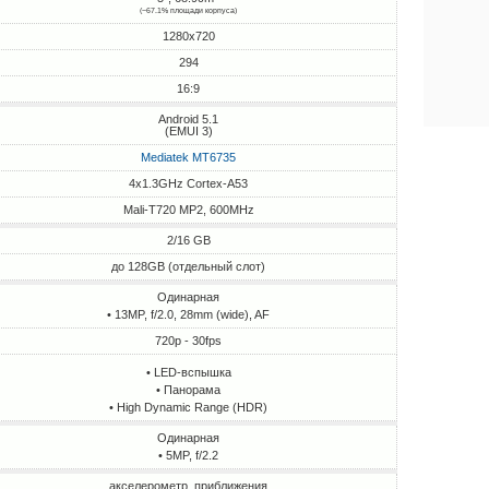
(~67.1% площади корпуса)
1280x720
294
16:9
Android 5.1
(EMUI 3)
Mediatek MT6735
4x1.3GHz Cortex-A53
Mali-T720 MP2, 600MHz
2/16 GB
до 128GB (отдельный слот)
Одинарная
• 13MP, f/2.0, 28mm (wide), AF
720p - 30fps
• LED-вспышка
• Панорама
• High Dynamic Range (HDR)
Одинарная
• 5MP, f/2.2
акселерометр, приближения