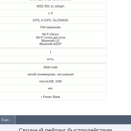
IEEE 802.11 a/b/g/n
v 4
GPS, A-GPS, GLONASS
FM-приемник
Wi-Fi Direct
Wi-Fi точка доступа
Bluetooth LE
Bluetooth A2DP
1
есть
4000 mAh
литий-полимерная, несъемная
microUSB, 10W
нет
• Power Bank
Еще...
Сводный рейтинг быстродействия