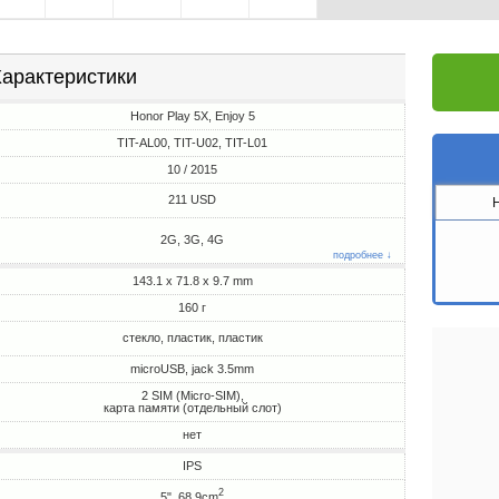
арактеристики
Honor Play 5X, Enjoy 5
TIT-AL00, TIT-U02, TIT-L01
10 / 2015
211 USD
2G, 3G, 4G
подробнее ↓
143.1 x 71.8 x 9.7 mm
160 г
стекло, пластик, пластик
microUSB, jack 3.5mm
2 SIM (Micro-SIM),
карта памяти (отдельный слот)
нет
IPS
2
5", 68.9cm