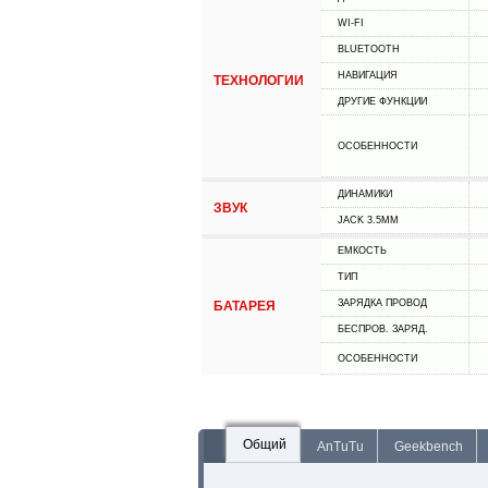
WI-FI
BLUETOOTH
НАВИГАЦИЯ
ТЕХНОЛОГИИ
ДРУГИЕ ФУНКЦИИ
ОСОБЕННОСТИ
ДИНАМИКИ
ЗВУК
JACK 3.5MM
ЕМКОСТЬ
ТИП
ЗАРЯДКА ПРОВОД
БАТАРЕЯ
БЕСПРОВ. ЗАРЯД.
ОСОБЕННОСТИ
Общий
AnTuTu
Geekbench