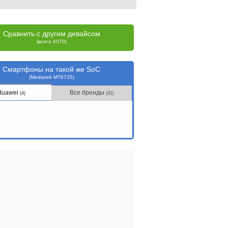
Сравнить с другим девайсом
(всего 6070)
Смартфоны на такой же SoC
(Mediatek MT6735)
Huawei
Все бренды
(4)
(92)