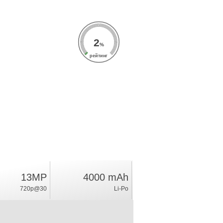
2
%
рейтинг
13MP
4000 mAh
720p@30
Li-Po