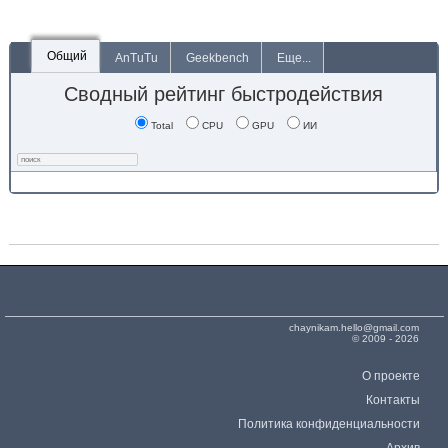
Общий
AnTuTu
Geekbench
Еще...
Сводный рейтинг быстродействия
Total
CPU
GPU
ИИ
chaynikam.hello@gmail.com
© 2009 - 2026
О проекте
Контакты
Политика конфиденциальности