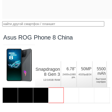
Asus ROG Phone 8 China
Snapdragon
6.78"
50MP
5500
mAh
8 Gen 3
2400x1080
4320p@24
pix.
быстрая
12/16GB RAM
зарядка