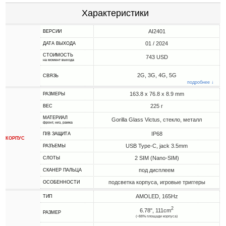
Характеристики
AI2401
ВЕРСИИ
01 / 2024
ДАТА ВЫХОДА
СТОИМОСТЬ
743 USD
на момент выхода
2G, 3G, 4G, 5G
СВЯЗЬ
подробнее ↓
163.8 x 76.8 x 8.9 mm
РАЗМЕРЫ
225 г
ВЕС
МАТЕРИАЛ
Gorilla Glass Victus, стекло, металл
фронт, низ, рамка
IP68
П/В ЗАЩИТА
КОРПУС
USB Type-C, jack 3.5mm
РАЗЪЕМЫ
2 SIM (Nano-SIM)
СЛОТЫ
под дисплеем
СКАНЕР ПАЛЬЦА
подсветка корпуса, игровые триггеры
ОСОБЕННОСТИ
AMOLED, 165Hz
ТИП
2
6.78", 111cm
РАЗМЕР
(~88% площади корпуса)