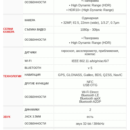
• Панорама
ОСОБЕННОСТИ
• High Dynamic Range (HDR)
• HDR10+ (High Dynamic Range)
Одинарная
КАМЕРА
• 32MP, f/2.5, 22mm (wide), 1/3.2", 0.7µm
СЕЛФИ
1080p - 30fps
СЪЕМКА ВИДЕО
КАМЕРА
• Панорама
ОСОБЕННОСТИ
• High Dynamic Range (HDR)
гироскоп, акселерометр, приближения,
ДАТЧИКИ
компас
IEEE 802.11 a/b/g/n/ac/6/7
WI-FI
v 5
BLUETOOTH
GPS, GLONASS, Galileo, BDS, QZSS, NavIC
НАВИГАЦИЯ
ТЕХНОЛОГИИ
NFC
ДРУГИЕ ФУНКЦИИ
USB OTG
Wi-Fi Direct
Bluetooth LE
ОСОБЕННОСТИ
Bluetooth aptX
Bluetooth A2DP
2
ДИНАМИКИ
есть
JACK 3.5MM
ЗВУК
звук 32-bit / 384kHz
ОСОБЕННОСТИ