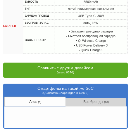
5500 mAh
ЕМКОСТЬ
литий-полимерная, несъемная
ТИП
USB Type-C, 30W
ЗАРЯДКА ПРОВОД
есть, 15W
БЕСПРОВ. ЗАРЯД.
БАТАРЕЯ
• Быстрая проводная зарядка
• Быстрая беспроводная зарядка
ОСОБЕННОСТИ
• Qi Wireless Charge
• USB Power Delivery 3
• Quick Charge 5
Сравнить с другим девайсом
(всего 6070)
Смартфоны на такой же SoC
(Qualcomm Snapdragon 8 Gen 3)
Asus
Все бренды
(5)
(63)