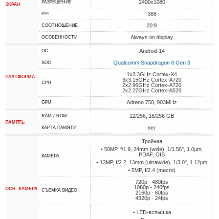
2400x1080
РАЗРЕШЕНИЕ
ЭКРАН
388
PPI
20:9
СООТНОШЕНИЕ
Always on display
ОСОБЕННОСТИ
Android 14
ОС
Qualcomm Snapdragon 8 Gen 3
SOC
1x3.3GHz Cortex-X4
ПЛАТФОРМА
3x3.15GHz Cortex-A720
CPU
2x2.96GHz Cortex-A720
2x2.27GHz Cortex-A520
Adreno 750, 903MHz
GPU
12/256, 16/256 GB
RAM / ROM
ПАМЯТЬ
нет
КАРТА ПАМЯТИ
Тройная
• 50MP, f/1.9, 24mm (wide), 1/1.56", 1.0µm,
PDAF, OIS
КАМЕРА
• 13MP, f/2.2, 13mm (ultrawide), 1/3.0", 1.12µm
• 5MP, f/2.4 (macro)
720p - 480fps
1080p - 240fps
ОСН. КАМЕРА
СЪЕМКА ВИДЕО
2160p - 60fps
4320p - 24fps
• LED-вспышка