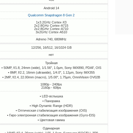
Android 14
Qualcomm Snapdragon 8 Gen 2
1x3.2GHz Cortex-X3
2x2.8GHz Cortex-A715
2x2.8GHz Cortex-A710
3x2GHz Cortex-A510
Adreno 740, 680MHz
12/256, 16/512, 16/1024 GB
нет
Тройная
• 50MP, f/1.8, 24mm (wide), 1/1.56", 1.0µm, Sony IMX890, PDAF, OIS
• 8MP, f/2.2, 16mm (ultrawide), 1/4.0", 1.12µm, Sony IMX355
• 2MP, f/2.4, 22.00mm (macro), 1/5.00", 1.75µm, OmniVision OV02B
1080p - 240fps
2160p - 60fps
• LED-вспышка
• Панорама
• High Dynamic Range (HDR)
• Оптическая стабилизация изображения (OIS)
• Гиро-электронная стабилизация изображения (Gyro-EIS)
• Цветовая гамма
Одинарная