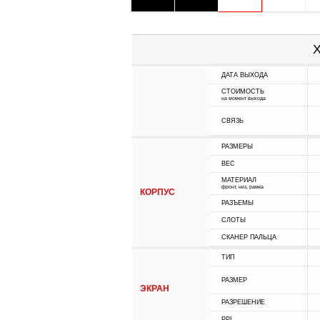
Х
ДАТА ВЫХОДА
СТОИМОСТЬ
на момент выхода
СВЯЗЬ
РАЗМЕРЫ
ВЕС
МАТЕРИАЛ
фронт, низ, рамка
КОРПУС
РАЗЪЕМЫ
СЛОТЫ
СКАНЕР ПАЛЬЦА
ТИП
РАЗМЕР
ЭКРАН
РАЗРЕШЕНИЕ
PPI