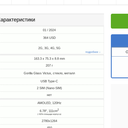
арактеристики
01 / 2024
364 USD
2G, 3G, 4G, 5G
O
подробнее ↓
163.3 x 75.3 x 8.8 mm
207 г
Gorilla Glass Victus, стекло, металл
USB Type-C
2 SIM (Nano-SIM)
нет
AMOLED, 120Hz
2
6.78", 111cm
(~90% площади корпуса)
2780x1264
450