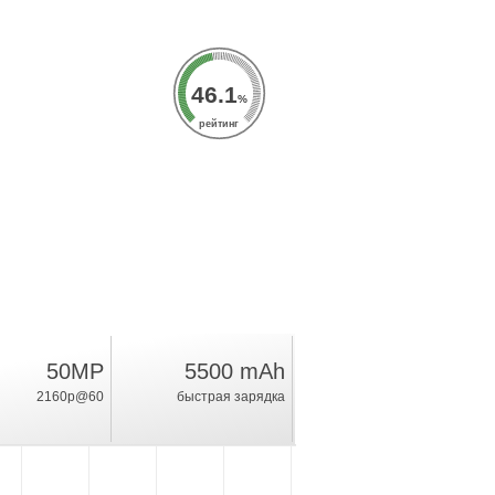
46.1
%
рейтинг
50MP
5500 mAh
2160p@60
быстрая зарядка