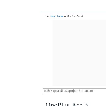
→
Смартфоны
→ OnePlus Ace 3
OnePlus Ace 3