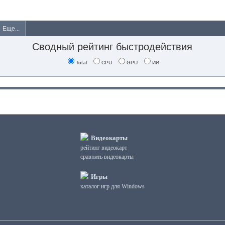
Еще...
Сводный рейтинг быстродействия
Total
CPU
GPU
ИИ
Видеокарты
рейтинг видеокарт
сравнить видеокарты
Игры
каталог игр для Windows