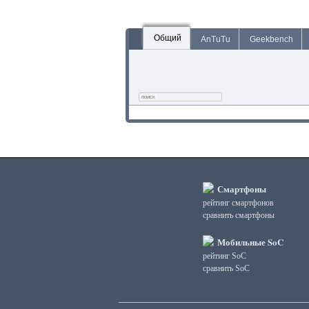
Общий
AnTuTu
Geekbench
Смартфоны
рейтинг смартфонов
сравнить смартфоны
Мобильные SoC
рейтинг SoC
сравнить SoC