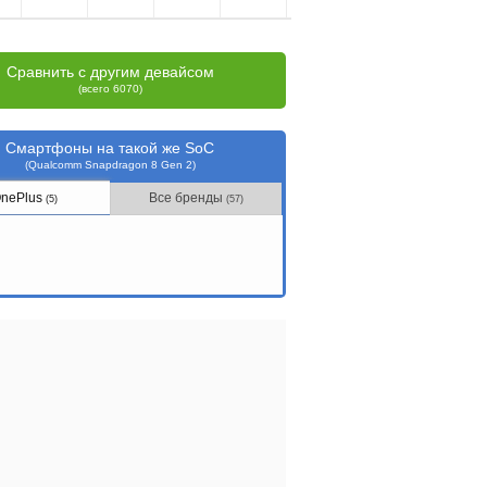
Сравнить с другим девайсом
(всего 6070)
Смартфоны на такой же SoC
(Qualcomm Snapdragon 8 Gen 2)
nePlus
Все бренды
(5)
(57)