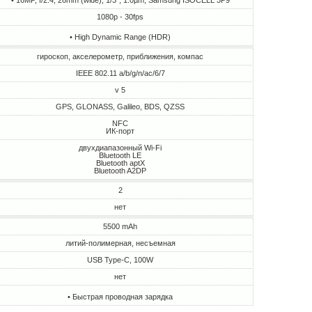
• 16MP, f/2.4, 26mm (wide), 1/3", 1.0µm, Samsung ISOCELL 3P9
1080p - 30fps
• High Dynamic Range (HDR)
гироскоп, акселерометр, приближения, компас
IEEE 802.11 a/b/g/n/ac/6/7
v 5
GPS, GLONASS, Galileo, BDS, QZSS
NFC
ИК-порт
двухдиапазонный Wi-Fi
Bluetooth LE
Bluetooth aptX
Bluetooth A2DP
2
нет
5500 mAh
литий-полимерная, несъемная
USB Type-C, 100W
нет
• Быстрая проводная зарядка