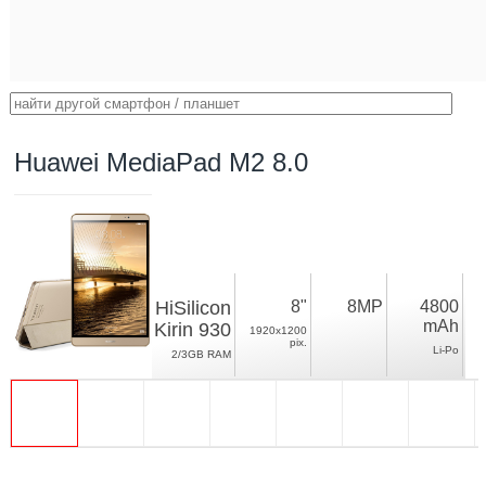
Huawei MediaPad M2 8.0
HiSilicon
8"
8MP
4800
mAh
Kirin 930
1920x1200
pix.
Li-Po
2/3GB RAM