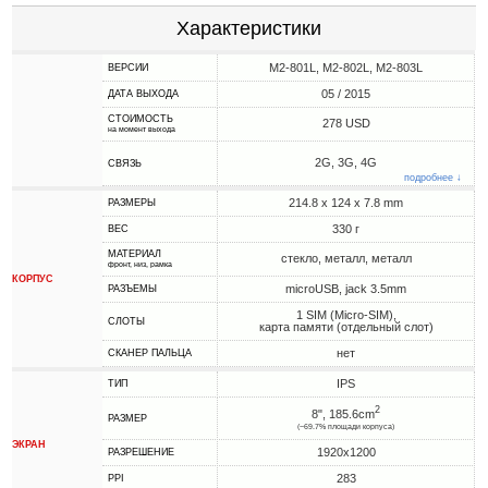
Характеристики
M2-801L, M2-802L, M2-803L
ВЕРСИИ
05 / 2015
ДАТА ВЫХОДА
СТОИМОСТЬ
278 USD
на момент выхода
2G, 3G, 4G
СВЯЗЬ
подробнее ↓
214.8 x 124 x 7.8 mm
РАЗМЕРЫ
330 г
ВЕС
МАТЕРИАЛ
стекло, металл, металл
фронт, низ, рамка
КОРПУС
microUSB, jack 3.5mm
РАЗЪЕМЫ
1 SIM (Micro-SIM),
СЛОТЫ
карта памяти (отдельный слот)
нет
СКАНЕР ПАЛЬЦА
IPS
ТИП
2
8", 185.6cm
РАЗМЕР
(~69.7% площади корпуса)
ЭКРАН
1920x1200
РАЗРЕШЕНИЕ
283
PPI