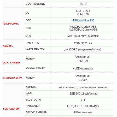
16:10
СООТНОШЕНИЕ
Android 5.1
ОС
(EMUI 3)
HiSilicon Kirin 930
SOC
ПЛАТФОРМА
4x2GHz Cortex-A53
CPU
4x1.5GHz Cortex-A53
Mali-T628 MP4, 600MHz
GPU
2/16, 3/32 GB
RAM / ROM
ПАМЯТЬ
до 128GB (отдельный слот)
КАРТА ПАМЯТИ
Одинарная
КАМЕРА
• 8MP, AF
ОСН. КАМЕРА
ОСОБЕННОСТИ
• LED-вспышка
Одинарная
КАМЕРА
СЕЛФИ КАМЕРА
• 2MP
акселерометр, приближения, компас
ДАТЧИКИ
IEEE 802.11 a/b/g/n/ac
WI-FI
v 4
BLUETOOTH
GPS, A-GPS, GLONASS
НАВИГАЦИЯ
ТЕХНОЛОГИИ
FM-приемник
ДРУГИЕ ФУНКЦИИ