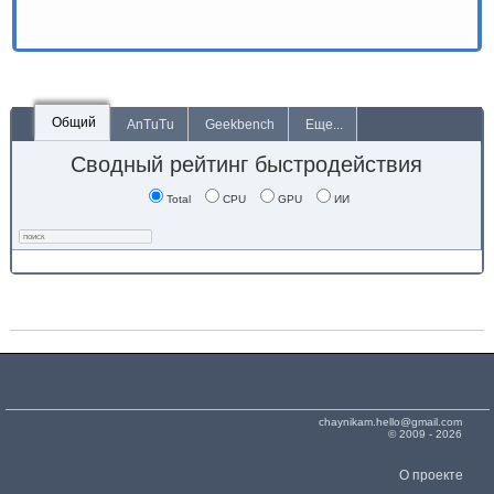
Общий
AnTuTu
Geekbench
Еще...
Сводный рейтинг быстродействия
Total
CPU
GPU
ИИ
chaynikam.hello@gmail.com
© 2009 - 2026
О проекте