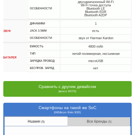
двухдиапазонный Wi-Fi
Wi-Fi точка доступа
Bluetooth LE
ОСОБЕННОСТИ
Bluetooth EDR
Bluetooth A2DP
1
ДИНАМИКИ
есть
JACK 3.5MM
ЗВУК
звук от Harman Kardon
ОСОБЕННОСТИ
4800 mAh
ЕМКОСТЬ
литий-полимерная, несъемная
ТИП
БАТАРЕЯ
microUSB
ЗАРЯДКА ПРОВОД
нет
БЕСПРОВ. ЗАРЯД.
Сравнить с другим девайсом
(всего 6070)
Смартфоны на такой же SoC
(HiSilicon Kirin 930)
Huawei
Все бренды
(5)
(5)