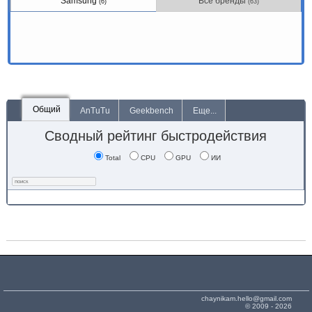
Samsung
Все бренды
(6)
(63)
Общий
AnTuTu
Geekbench
Еще...
Сводный рейтинг быстродействия
Total
CPU
GPU
ИИ
chaynikam.hello@gmail.com
© 2009 - 2026