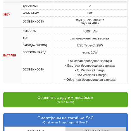
2
ДИНАМИКИ
нет
JACK 3.5MM
ЗВУК
звук 32-bit / 384kHz
ОСОБЕННОСТИ
звук от AKG
4000 mAh
ЕМКОСТЬ
литий-ионная, несъемная
ТИП
USB Type-C, 25W
ЗАРЯДКА ПРОВОД
есть, 15W
БЕСПРОВ. ЗАРЯД.
БАТАРЕЯ
• Быстрая проводная зарядка
• Быстрая беспроводная зарядка
ОСОБЕННОСТИ
• Qi Wireless Charge
• PMA Wireless Charge
• Обратная беспроводная зарядка
Сравнить с другим девайсом
(всего 6070)
Смартфоны на такой же SoC
(Qualcomm Snapdragon 8 Gen 3)