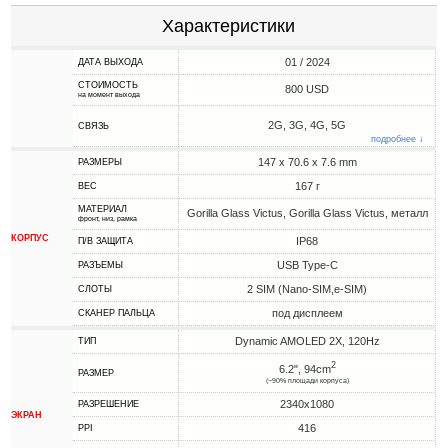
Характеристики
01 / 2024
ДАТА ВЫХОДА
СТОИМОСТЬ
800 USD
на момент выхода
2G, 3G, 4G, 5G
СВЯЗЬ
подробнее ↓
147 x 70.6 x 7.6 mm
РАЗМЕРЫ
167 г
ВЕС
МАТЕРИАЛ
Gorilla Glass Victus, Gorilla Glass Victus, металл
фронт, низ, рамка
КОРПУС
IP68
П/В ЗАЩИТА
USB Type-C
РАЗЪЕМЫ
2 SIM (Nano-SIM,e-SIM)
СЛОТЫ
под дисплеем
СКАНЕР ПАЛЬЦА
Dynamic AMOLED 2X, 120Hz
ТИП
2
6.2", 94cm
РАЗМЕР
(~90% площади корпуса)
2340x1080
РАЗРЕШЕНИЕ
ЭКРАН
416
PPI