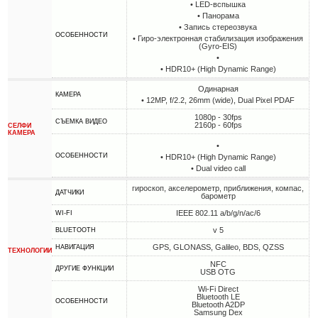
• LED-вспышка
• Панорама
• Запись стереозвука
ОСОБЕННОСТИ
• Гиро-электронная стабилизация изображения
(Gyro-EIS)
•
• HDR10+ (High Dynamic Range)
Одинарная
КАМЕРА
• 12MP, f/2.2, 26mm (wide), Dual Pixel PDAF
1080p - 30fps
СЪЕМКА ВИДЕО
2160p - 60fps
СЕЛФИ
КАМЕРА
•
ОСОБЕННОСТИ
• HDR10+ (High Dynamic Range)
• Dual video call
гироскоп, акселерометр, приближения, компас,
ДАТЧИКИ
барометр
IEEE 802.11 a/b/g/n/ac/6
WI-FI
v 5
BLUETOOTH
GPS, GLONASS, Galileo, BDS, QZSS
НАВИГАЦИЯ
ТЕХНОЛОГИИ
NFC
ДРУГИЕ ФУНКЦИИ
USB OTG
Wi-Fi Direct
Bluetooth LE
ОСОБЕННОСТИ
Bluetooth A2DP
Samsung Dex