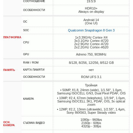
19.5:9
СООТНОШЕНИЕ
HDR10+
ОСОБЕННОСТИ
Always on display
Android 14
ОС
(One UI)
Qualcomm Snapdragon 8 Gen 3
SOC
1x3.39GHz Cortex-X4
ПЛАТФОРМА
3x3.1GHz Cortex-A720
CPU
2x2.9GHz Cortex-A720
2x2.2GHz Cortex-A520
Adreno 750, 903MHz
GPU
8/128, 8/256, 12/256, 8/512 GB
RAM / ROM
нет
КАРТА ПАМЯТИ
ПАМЯТЬ
ROM UFS 3.1
ОСОБЕННОСТИ
Тройная
• 50MP, f/1.8, 24mm (wide), 1/1.56", 1.0µm,
Samsung ISOCELL GN3, Dual Pixel PDAF, OIS
• 10MP, f/2.4, 67mm (telephoto), 1/3.94", 1.0µm,
КАМЕРА
Samsung ISOCELL 3K1, PDAF, OIS, 3x optical
zoom
• 12MP, f/2.2, 13mm (ultrawide), 1/2.55", 1.4µm,
Sony IMX563, Super Steady video
1080p - 960fps
ОСН.
2160p - 60fps
СЪЕМКА ВИДЕО
КАМЕРА
4320p - 30fps