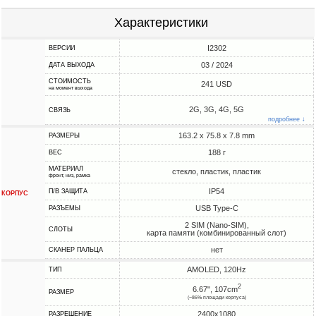
Характеристики
I2302
ВЕРСИИ
03 / 2024
ДАТА ВЫХОДА
СТОИМОСТЬ
241 USD
на момент выхода
2G, 3G, 4G, 5G
СВЯЗЬ
подробнее ↓
163.2 x 75.8 x 7.8 mm
РАЗМЕРЫ
188 г
ВЕС
МАТЕРИАЛ
стекло, пластик, пластик
фронт, низ, рамка
IP54
П/В ЗАЩИТА
КОРПУС
USB Type-C
РАЗЪЕМЫ
2 SIM (Nano-SIM),
СЛОТЫ
карта памяти (комбинированный слот)
нет
СКАНЕР ПАЛЬЦА
AMOLED, 120Hz
ТИП
2
6.67", 107cm
РАЗМЕР
(~86% площади корпуса)
2400x1080
РАЗРЕШЕНИЕ