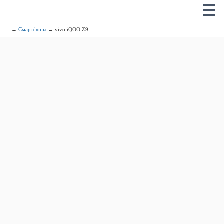
☰
→
Смартфоны
→ vivo iQOO Z9