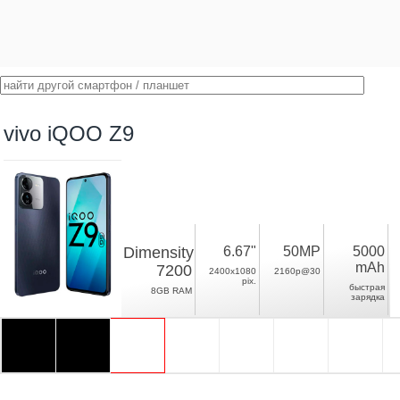
vivo iQOO Z9
Dimensity
6.67"
50MP
5000
mAh
7200
2400x1080
2160p@30
pix.
быстрая
8GB RAM
зарядка