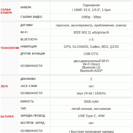
Одинарная
КАМЕРА
• 16MP, f/2.0, 1/3.0", 1.0µm
СЕЛФИ
КАМЕРА
1080p - 30fps
СЪЕМКА ВИДЕО
гироскоп, акселерометр, приближения, компас
ДАТЧИКИ
IEEE 802.11 a/b/g/n/ac/6
WI-FI
v 5
BLUETOOTH
GPS, GLONASS, Galileo, BDS, QZSS
НАВИГАЦИЯ
ТЕХНОЛОГИИ
USB OTG
ДРУГИЕ ФУНКЦИИ
двухдиапазонный Wi-Fi
Wi-Fi Direct
ОСОБЕННОСТИ
Bluetooth LE
Bluetooth A2DP
2
ДИНАМИКИ
нет
JACK 3.5MM
ЗВУК
звук 24-bit / 192kHz
ОСОБЕННОСТИ
5000 mAh
ЕМКОСТЬ
литий-ионная, несъемная
ТИП
USB Type-C, 44W
ЗАРЯДКА ПРОВОД
БАТАРЕЯ
нет
БЕСПРОВ. ЗАРЯД.
ОСОБЕННОСТИ
• Быстрая проводная зарядка