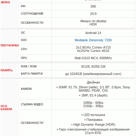
ЭКРАН
395
PPI
20:9
СООТНОШЕНИЕ
Always on display
ОСОБЕННОСТИ
HDR
Android 14
ОС
Mediatek Dimensity 7200
SOC
ПЛАТФОРМА
2x2.8GHz Cortex-A715
CPU
6x2GHz Cortex-A510
Mali-G610 MC4, 600MHz
GPU
8/128, 8/256 GB
RAM / ROM
ПАМЯТЬ
до 1024GB (комбинированный слот)
КАРТА ПАМЯТИ
Двойная
• 50MP, f/1.79, 26mm (wide), 1/1.95", 0.8µm, Sony
КАМЕРА
IMX882, PDAF, OIS
• 2MP, f/2.4 (depth)
1080p - 60fps
СЪЕМКА ВИДЕО
2160p - 30fps
ОСН.
КАМЕРА
• LED-вспышка
• Панорама
ОСОБЕННОСТИ
• High Dynamic Range (HDR)
• Гиро-электронная стабилизация изображения
(Gyro-EIS)