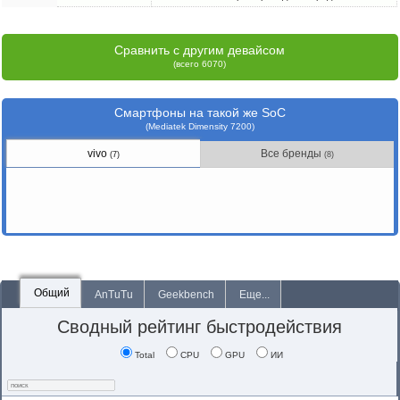
Сравнить с другим девайсом
(всего 6070)
Смартфоны на такой же SoC
(Mediatek Dimensity 7200)
vivo
Все бренды
(7)
(8)
Общий
AnTuTu
Geekbench
Еще...
Сводный рейтинг быстродействия
Total
CPU
GPU
ИИ