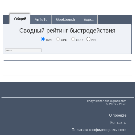
Общий
AnTuTu
Geekbench
Еще...
Сводный рейтинг быстродействия
Total
CPU
GPU
ИИ
chaynikam.hello@gmail.com
© 2009 - 2026
О проекте
Контакты
Политика конфиденциальности