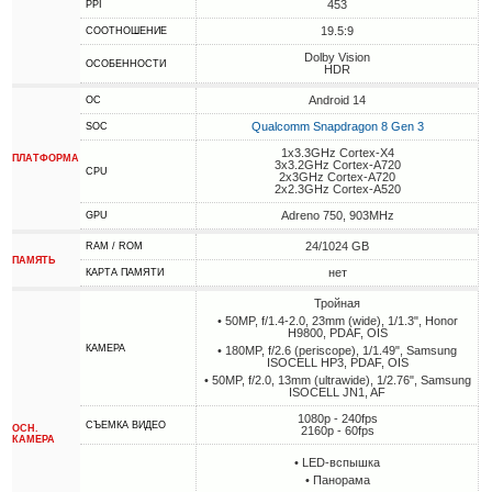
453
PPI
19.5:9
СООТНОШЕНИЕ
Dolby Vision
ОСОБЕННОСТИ
HDR
Android 14
ОС
Qualcomm Snapdragon 8 Gen 3
SOC
1x3.3GHz Cortex-X4
ПЛАТФОРМА
3x3.2GHz Cortex-A720
CPU
2x3GHz Cortex-A720
2x2.3GHz Cortex-A520
Adreno 750, 903MHz
GPU
24/1024 GB
RAM / ROM
ПАМЯТЬ
нет
КАРТА ПАМЯТИ
Тройная
• 50MP, f/1.4-2.0, 23mm (wide), 1/1.3", Honor
H9800, PDAF, OIS
КАМЕРА
• 180MP, f/2.6 (periscope), 1/1.49", Samsung
ISOCELL HP3, PDAF, OIS
• 50MP, f/2.0, 13mm (ultrawide), 1/2.76", Samsung
ISOCELL JN1, AF
1080p - 240fps
СЪЕМКА ВИДЕО
ОСН.
2160p - 60fps
КАМЕРА
• LED-вспышка
• Панорама