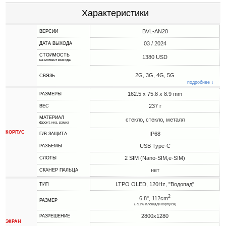
Характеристики
BVL-AN20
ВЕРСИИ
03 / 2024
ДАТА ВЫХОДА
СТОИМОСТЬ
1380 USD
на момент выхода
2G, 3G, 4G, 5G
СВЯЗЬ
подробнее ↓
162.5 x 75.8 x 8.9 mm
РАЗМЕРЫ
237 г
ВЕС
МАТЕРИАЛ
стекло, стекло, металл
фронт, низ, рамка
КОРПУС
IP68
П/В ЗАЩИТА
USB Type-C
РАЗЪЕМЫ
2 SIM (Nano-SIM,e-SIM)
СЛОТЫ
нет
СКАНЕР ПАЛЬЦА
LTPO OLED, 120Hz, "Водопад"
ТИП
2
6.8", 112cm
РАЗМЕР
(~91% площади корпуса)
2800x1280
РАЗРЕШЕНИЕ
ЭКРАН