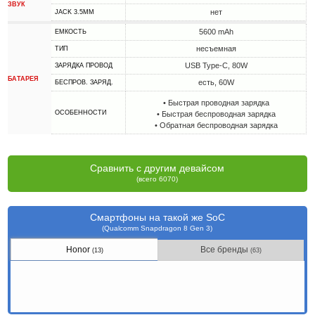
ЗВУК
нет
JACK 3.5MM
5600 mAh
ЕМКОСТЬ
несъемная
ТИП
USB Type-C, 80W
ЗАРЯДКА ПРОВОД
БАТАРЕЯ
есть, 60W
БЕСПРОВ. ЗАРЯД.
• Быстрая проводная зарядка
ОСОБЕННОСТИ
• Быстрая беспроводная зарядка
• Обратная беспроводная зарядка
Сравнить с другим девайсом
(всего 6070)
Смартфоны на такой же SoC
(Qualcomm Snapdragon 8 Gen 3)
Honor
Все бренды
(13)
(63)