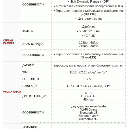
• High Dynamic Range (HDR)
ОСОБЕННОСТИ
• Оптическая стабилизация изображения (OIS)
• Гиро-электронная стабилизация изображения
(Gyro-EIS)
• Цветовая гамма
Двойная
• 50MP, f/2.0, AF
КАМЕРА
• TOF 3D
СЕЛФИ
1080p - 60fps
КАМЕРА
СЪЕМКА ВИДЕО
2160p - 30fps
• Гиро-электронная стабилизация изображения
ОСОБЕННОСТИ
(Gyro-EIS)
гироскоп, акселерометр, приближения, компас
ДАТЧИКИ
IEEE 802.11 a/b/g/n/ac/6/7
WI-FI
v 5
BLUETOOTH
GPS, GLONASS, Galileo, BDS
НАВИГАЦИЯ
ТЕХНОЛОГИИ
NFC
USB OTG
ДРУГИЕ ФУНКЦИИ
ИК-порт
двухдиапазонный Wi-Fi
Wi-Fi Direct
Bluetooth LE
ОСОБЕННОСТИ
Bluetooth aptX
Bluetooth A2DP
2
ДИНАМИКИ