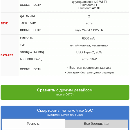
двухдиапазонный Wi-Fi
Bluetooth LE
ОСОБЕННОСТИ
Bluetooth A2DP
2
ДИНАМИКИ
есть
JACK 3.5MM
ЗВУК
звук 24-bit / 192kHz
ОСОБЕННОСТИ
6000 mAh
ЕМКОСТЬ
литий-ионная, несъемная
ТИП
USB Type-C, 70W
ЗАРЯДКА ПРОВОД
БАТАРЕЯ
есть, 10W
БЕСПРОВ. ЗАРЯД.
• Быстрая проводная зарядка
ОСОБЕННОСТИ
• Быстрая беспроводная зарядка
Сравнить с другим девайсом
(всего 6070)
Смартфоны на такой же SoC
(Mediatek Dimensity 6080)
Tecno
Все бренды
(3)
(12)