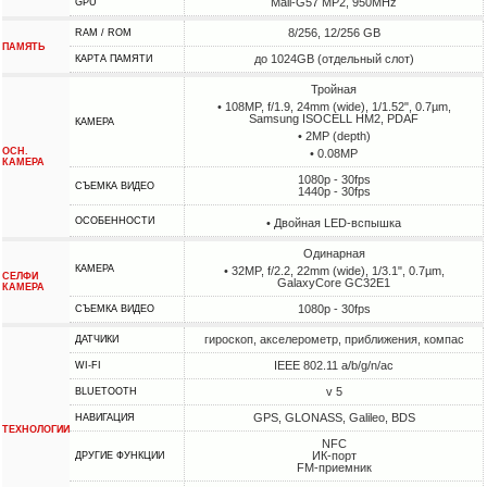
Mali-G57 MP2, 950MHz
GPU
8/256, 12/256 GB
RAM / ROM
ПАМЯТЬ
до 1024GB (отдельный слот)
КАРТА ПАМЯТИ
Тройная
• 108MP, f/1.9, 24mm (wide), 1/1.52", 0.7µm,
Samsung ISOCELL HM2, PDAF
КАМЕРА
• 2MP (depth)
ОСН.
• 0.08MP
КАМЕРА
1080p - 30fps
СЪЕМКА ВИДЕО
1440p - 30fps
ОСОБЕННОСТИ
• Двойная LED-вспышка
Одинарная
КАМЕРА
• 32MP, f/2.2, 22mm (wide), 1/3.1", 0.7µm,
СЕЛФИ
GalaxyCore GC32E1
КАМЕРА
1080p - 30fps
СЪЕМКА ВИДЕО
гироскоп, акселерометр, приближения, компас
ДАТЧИКИ
IEEE 802.11 a/b/g/n/ac
WI-FI
v 5
BLUETOOTH
GPS, GLONASS, Galileo, BDS
НАВИГАЦИЯ
ТЕХНОЛОГИИ
NFC
ИК-порт
ДРУГИЕ ФУНКЦИИ
FM-приемник