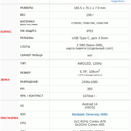
подробнее ↓
165.5 x 76.1 x 7.9 mm
РАЗМЕРЫ
198 г
ВЕС
МАТЕРИАЛ
стекло, пластик, пластик
фронт, низ, рамка
IP53
П/В ЗАЩИТА
КОРПУС
USB Type-C, jack 3.5mm
РАЗЪЕМЫ
2 SIM (Nano-SIM),
СЛОТЫ
карта памяти (отдельный слот)
нет
СКАНЕР ПАЛЬЦА
AMOLED, 120Hz
ТИП
2
6.78", 109cm
РАЗМЕР
(~87% площади корпуса)
ЭКРАН
2436x1080
РАЗРЕШЕНИЕ
393
PPI
1070nit / -
ЯРК. / КОНТРАСТ
Android 14
ОС
(HIOS)
Mediatek Dimensity 6080
SOC
ПЛАТФОРМА
2x2.4GHz Cortex-A76
CPU
6x2GHz Cortex-A55