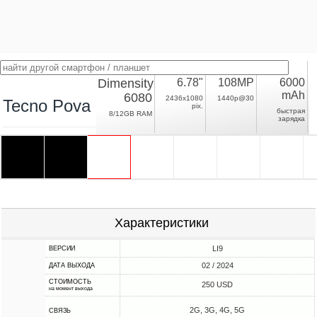
Dimensity
6.78"
108MP
6000
mAh
6080
2436x1080
1440p@30
Tecno Pova 6 Pro
pix.
быстрая
8/12GB RAM
зарядка
Характеристики
LI9
ВЕРСИИ
02 / 2024
ДАТА ВЫХОДА
СТОИМОСТЬ
250 USD
на момент выхода
2G, 3G, 4G, 5G
СВЯЗЬ