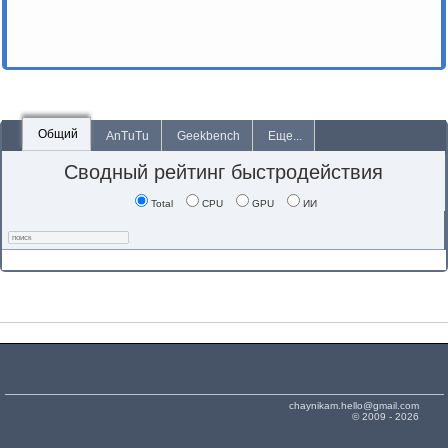
Общий
AnTuTu
Geekbench
Еще...
Сводный рейтинг быстродействия
Total
CPU
GPU
ИИ
chaynikam.hello@gmail.com
© 2009 - 2026