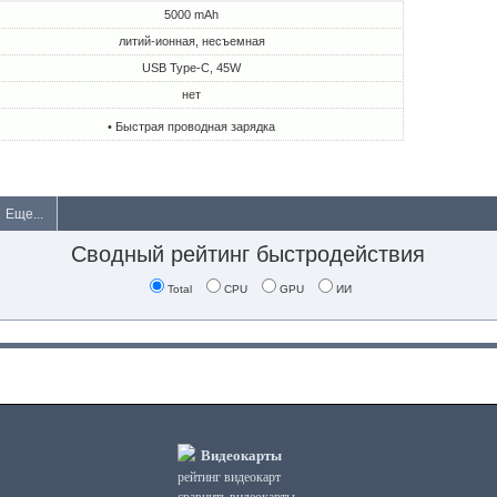
5000 mAh
литий-ионная, несъемная
USB Type-C, 45W
нет
• Быстрая проводная зарядка
Еще...
Сводный рейтинг быстродействия
Total
CPU
GPU
ИИ
Видеокарты
рейтинг видеокарт
сравнить видеокарты