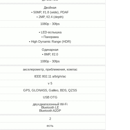
Двойная
• 50MP, f/1.8 (wide), PDAF
• 2MP, f/2.4 (depth)
1080p - 30fps
• LED-вспышка
• Панорама
• High Dynamic Range (HDR)
Одинарная
• 8MP, f/2.0
1080p - 30fps
акселерометр, приближения, компас
IEEE 802.11 a/b/g/n/ac
v 5
GPS, GLONASS, Galileo, BDS, QZSS
USB OTG
двухдиапазонный Wi-Fi
Bluetooth LE
Bluetooth A2DP
2
есть