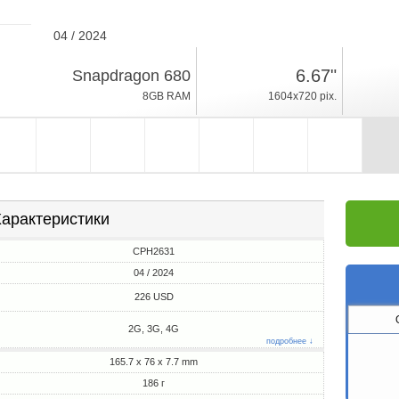
04 / 2024
186г, толщина 7.7mm
6.67"
Snapdragon 680
Android 14
8GB RAM
1604x720 pix.
128/256GB ROM
арактеристики
CPH2631
04 / 2024
226 USD
2G, 3G, 4G
подробнее ↓
165.7 x 76 x 7.7 mm
186 г