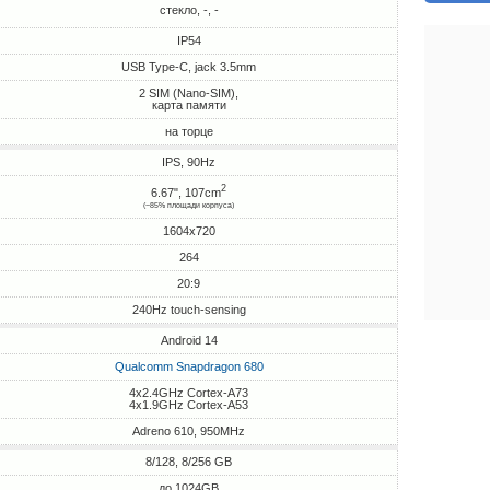
стекло, -, -
IP54
USB Type-C, jack 3.5mm
2 SIM (Nano-SIM),
карта памяти
на торце
IPS, 90Hz
2
6.67", 107cm
(~85% площади корпуса)
1604x720
264
20:9
240Hz touch-sensing
Android 14
Qualcomm Snapdragon 680
4x2.4GHz Cortex-A73
4x1.9GHz Cortex-A53
Adreno 610, 950MHz
8/128, 8/256 GB
до 1024GB