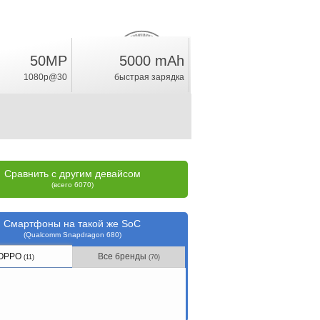
50MP
5000 mAh
8.4
%
1080p@30
быстрая зарядка
рейтинг
Сравнить с другим девайсом
(всего 6070)
Смартфоны на такой же SoC
(Qualcomm Snapdragon 680)
OPPO
Все бренды
(11)
(70)