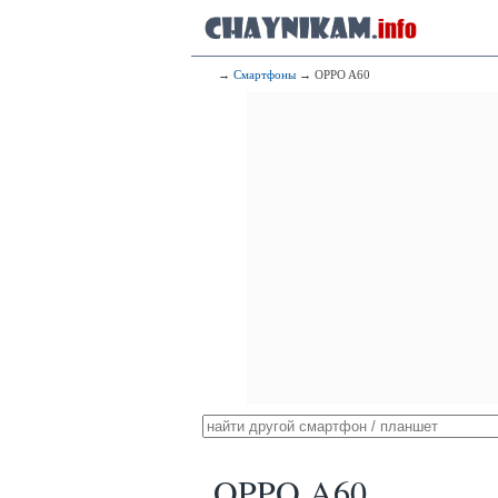
→
Смартфоны
→ OPPO A60
OPPO A60