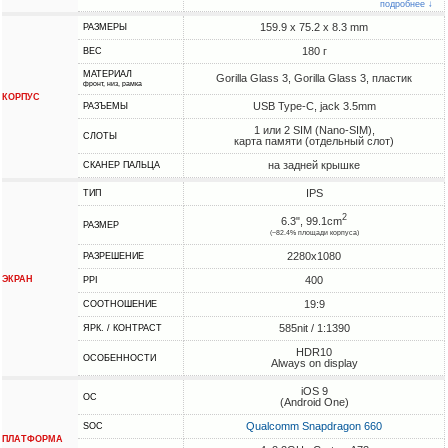
подробнее ↓
159.9 x 75.2 x 8.3 mm
РАЗМЕРЫ
180 г
ВЕС
МАТЕРИАЛ
Gorilla Glass 3, Gorilla Glass 3, пластик
фронт, низ, рамка
КОРПУС
USB Type-C, jack 3.5mm
РАЗЪЕМЫ
1 или 2 SIM (Nano-SIM),
СЛОТЫ
карта памяти (отдельный слот)
на задней крышке
СКАНЕР ПАЛЬЦА
IPS
ТИП
2
6.3", 99.1cm
РАЗМЕР
(~82.4% площади корпуса)
2280x1080
РАЗРЕШЕНИЕ
ЭКРАН
400
PPI
19:9
СООТНОШЕНИЕ
585nit / 1:1390
ЯРК. / КОНТРАСТ
HDR10
ОСОБЕННОСТИ
Always on display
iOS 9
ОС
(Android One)
Qualcomm Snapdragon 660
SOC
ПЛАТФОРМА