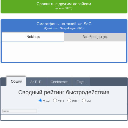
Сравнить с другим девайсом
(всего 6070)
Смартфоны на такой же SoC
(Qualcomm Snapdragon 660)
Nokia
Все бренды
(3)
(48)
Общий
AnTuTu
Geekbench
Еще...
Сводный рейтинг быстродействия
Total
CPU
GPU
ИИ