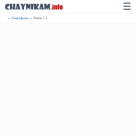
☰
→
Смартфоны
→ Nokia 7.2