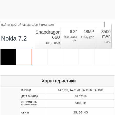
Snapdragon
6.3"
48MP
3500
mAh
660
Nokia 7.2
2280x1080
2160p@30
pix.
Li-Po
4/6GB RAM
Характеристики
TA-1193, TA-1178, TA-1196, TA-1181
ВЕРСИИ
09 / 2019
ДАТА ВЫХОДА
СТОИМОСТЬ
348 USD
на момент выхода
2G, 3G, 4G
СВЯЗЬ