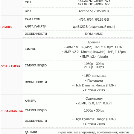
4x2.2GHz Cortex-A73
CPU
4x1.8GHz Cortex-A53
Adreno 512, 850MHz
GPU
4/64, 6/64, 6/128 GB
RAM / ROM
до 512GB (отдельный слот)
КАРТА ПАМЯТИ
ПАМЯТЬ
ROM eMMC
ОСОБЕННОСТИ
Тройная
• 48MP, f/1.8 (wide), 1/2.0", 0.8µm, PDAF
КАМЕРА
• 8MP, f/2.2, 13mm (ultrawide), 1/4", 1.12µm
• 5MP, f/2.4 (depth)
1080p - 30fps
СЪЕМКА ВИДЕО
ОСН. КАМЕРА
2160p - 30fps
• LED-вспышка
• Панорама
ОСОБЕННОСТИ
• High Dynamic Range (HDR)
• Оптика Zeiss
Одинарная
КАМЕРА
• 20MP, f/2.0, 1/3", 0.9µm
1080p - 30fps
СЪЕМКА ВИДЕО
СЕЛФИ КАМЕРА
• High Dynamic Range (HDR)
ОСОБЕННОСТИ
• Оптика Zeiss
гироскоп, акселерометр, приближения, компас
ДАТЧИКИ