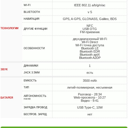
IEEE 802.11 a/b/g/n/ac
WI-FI
v 5
BLUETOOTH
GPS, A-GPS, GLONASS, Galileo, BDS
НАВИГАЦИЯ
NFC
ТЕХНОЛОГИИ
USB OTG
ДРУГИЕ ФУНКЦИИ
FM-приемник
двухдиапазонный Wi-Fi
Wi-Fi Direct
Wi-Fi точка доступа
Bluetooth LE
ОСОБЕННОСТИ
Bluetooth EDR
Bluetooth aptX
Bluetooth A2DP
1
ДИНАМИКИ
ЗВУК
есть
JACK 3.5MM
3500 mAh
ЕМКОСТЬ
литий-полимерная, несъемная
ТИП
Разговор - 28:34
АВТОНОМНОСТЬ
Web-просмотр - 10:27
БАТАРЕЯ
(часов)
Видео - 9:41
USB Type-C, 10W
ЗАРЯДКА ПРОВОД
нет
БЕСПРОВ. ЗАРЯД.