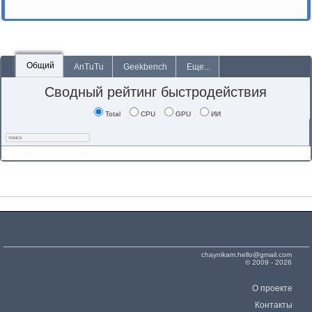
Общий
AnTuTu
Geekbench
Еще...
Сводный рейтинг быстродействия
Total
CPU
GPU
ИИ
chaynikam.hello@gmail.com
© 2009 - 2026
О проекте
Контакты