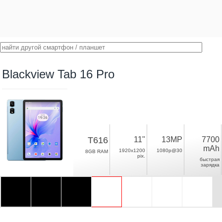
Blackview Tab 16 Pro
T616
11"
13MP
7700
mAh
1920x1200
1080p@30
8GB RAM
pix.
быстрая
зарядка