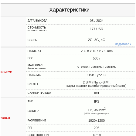
Характеристики
05 / 2024
ДАТА ВЫХОДА
СТОИМОСТЬ
177 USD
на момент выхода
2G, 3G, 4G
СВЯЗЬ
подробнее ↓
256.8 x 167 x 7.5 mm
РАЗМЕРЫ
503 г
ВЕС
МАТЕРИАЛ
стекло, пластик, пластик
фронт, низ, рамка
КОРПУС
USB Type-C
РАЗЪЕМЫ
2 SIM (Nano-SIM),
СЛОТЫ
карта памяти (комбинированный слот)
нет
СКАНЕР ПАЛЬЦА
IPS
ТИП
2
11", 350cm
РАЗМЕР
(~81% площади корпуса)
ЭКРАН
1920x1200
РАЗРЕШЕНИЕ
206
PPI
16:10
СООТНОШЕНИЕ