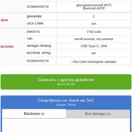
двухдиапазонный Wi-Fi
ОСОБЕННОСТИ
Bluetooth A2DP
2
ДИНАМИКИ
ЗВУК
нет
JACK 3.5MM
7700 mAh
ЕМКОСТЬ
литий-ионная, несъемная
ТИП
USB Type-C, 18W
ЗАРЯДКА ПРОВОД
БАТАРЕЯ
нет
БЕСПРОВ. ЗАРЯД.
ОСОБЕННОСТИ
• Быстрая проводная зарядка
Сравнить с другим девайсом
(всего 6070)
Смартфоны на такой же SoC
(Unisoc T616)
Blackview
Все бренды
(5)
(21)