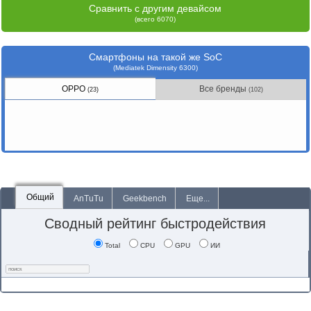
Сравнить с другим девайсом
(всего 6070)
Смартфоны на такой же SoC
(Mediatek Dimensity 6300)
OPPO
Все бренды
(23)
(102)
Общий
AnTuTu
Geekbench
Еще...
Сводный рейтинг быстродействия
Total
CPU
GPU
ИИ