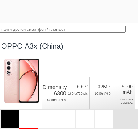
OPPO A3x (China)
Dimensity
6.67"
32MP
5100
mAh
6300
1604x720 pix.
1080p@60
быстрая
4/6/8GB RAM
зарядка