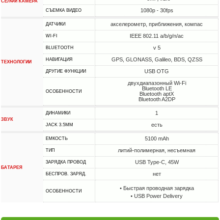
СЕЛФИ КАМЕРА
1080p - 30fps
СЪЕМКА ВИДЕО
акселерометр, приближения, компас
ДАТЧИКИ
IEEE 802.11 a/b/g/n/ac
WI-FI
v 5
BLUETOOTH
GPS, GLONASS, Galileo, BDS, QZSS
НАВИГАЦИЯ
ТЕХНОЛОГИИ
USB OTG
ДРУГИЕ ФУНКЦИИ
двухдиапазонный Wi-Fi
Bluetooth LE
ОСОБЕННОСТИ
Bluetooth aptX
Bluetooth A2DP
1
ДИНАМИКИ
ЗВУК
есть
JACK 3.5MM
5100 mAh
ЕМКОСТЬ
литий-полимерная, несъемная
ТИП
USB Type-C, 45W
ЗАРЯДКА ПРОВОД
БАТАРЕЯ
нет
БЕСПРОВ. ЗАРЯД.
• Быстрая проводная зарядка
ОСОБЕННОСТИ
• USB Power Delivery