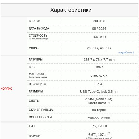
Характеристики
PKD130
ВЕРСИИ
08 / 2024
ДАТА ВЫХОДА
СТОИМОСТЬ
164 USD
на момент выхода
2G, 3G, 4G, 5G
СВЯЗЬ
подробнее ↓
165.7 x 76 x 7.7 mm
РАЗМЕРЫ
186 г
ВЕС
МАТЕРИАЛ
стекло, -, -
фронт, низ, рамка
IP54
П/В ЗАЩИТА
КОРПУС
USB Type-C, jack 3.5mm
РАЗЪЕМЫ
2 SIM (Nano-SIM),
СЛОТЫ
карта памяти
на торце
СКАНЕР ПАЛЬЦА
ударостойкий
ОСОБЕННОСТИ
IPS, 120Hz
ТИП
2
6.67", 107cm
РАЗМЕР
(~85% площади корпуса)