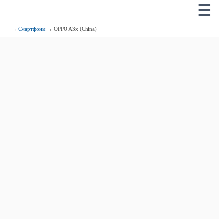
☰
→
Смартфоны
→ OPPO A3x (China)