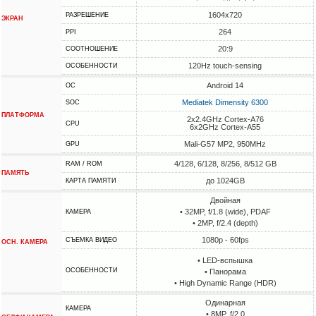
1604x720
РАЗРЕШЕНИЕ
ЭКРАН
264
PPI
20:9
СООТНОШЕНИЕ
120Hz touch-sensing
ОСОБЕННОСТИ
Android 14
ОС
Mediatek Dimensity 6300
SOC
ПЛАТФОРМА
2x2.4GHz Cortex-A76
CPU
6x2GHz Cortex-A55
Mali-G57 MP2, 950MHz
GPU
4/128, 6/128, 8/256, 8/512 GB
RAM / ROM
ПАМЯТЬ
до 1024GB
КАРТА ПАМЯТИ
Двойная
• 32MP, f/1.8 (wide), PDAF
КАМЕРА
• 2MP, f/2.4 (depth)
1080p - 60fps
СЪЕМКА ВИДЕО
ОСН. КАМЕРА
• LED-вспышка
ОСОБЕННОСТИ
• Панорама
• High Dynamic Range (HDR)
Одинарная
КАМЕРА
• 8MP, f/2.0