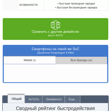
• Быстрая проводная зарядка
ОСОБЕННОСТИ
• Быстрая беспроводная зарядка
Сравнить с другим девайсом
(всего 6070)
Смартфоны на такой же SoC
(Qualcomm Snapdragon 8 Elite)
Honor
Все бренды
(7)
(56)
Общий
AnTuTu
Geekbench
Еще...
Сводный рейтинг быстродействия