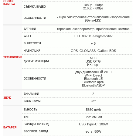
СЕЛФИ
КАМЕРА
1080p - 60fps
СЪЕМКА ВИДЕО
2160p - 60fps
• Гиро-электронная стабилизация изображения
ОСОБЕННОСТИ
(Gyro-EIS)
гироскоп, акселерометр, приближения, компас
ДАТЧИКИ
IEEE 802.11 a/b/g/n/ac/6/7
WI-FI
v 5
BLUETOOTH
GPS, GLONASS, Galileo, BDS
НАВИГАЦИЯ
ТЕХНОЛОГИИ
NFC
USB OTG
ДРУГИЕ ФУНКЦИИ
ИК-порт
двухдиапазонный Wi-Fi
Wi-Fi Direct
Bluetooth LE
ОСОБЕННОСТИ
Bluetooth aptX
Bluetooth A2DP
2
ДИНАМИКИ
ЗВУК
нет
JACK 3.5MM
5850 mAh
ЕМКОСТЬ
несъемная
ТИП
USB Type-C, 100W
ЗАРЯДКА ПРОВОД
БАТАРЕЯ
есть, 80W
БЕСПРОВ. ЗАРЯД.