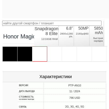
Snapdragon
6.8"
50MP
5850
mAh
8 Elite
2800x1280
2160p@60
Honor Magic7 Pro
pix.
быстрая
12/16GB RAM
зарядка
Характеристики
PTP-AN10
ВЕРСИИ
11 / 2024
ДАТА ВЫХОДА
СТОИМОСТЬ
796 USD
на момент выхода
2G, 3G, 4G, 5G
СВЯЗЬ