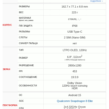
подробнее ↓
162.7 x 77.1 x 8.8 mm
РАЗМЕРЫ
223 г
ВЕС
МАТЕРИАЛ
стекло, -, -
фронт, низ, рамка
КОРПУС
IP68
П/В ЗАЩИТА
USB Type-C
РАЗЪЕМЫ
2 SIM (Nano-SIM)
СЛОТЫ
нет
СКАНЕР ПАЛЬЦА
LTPO OLED, 120Hz
ТИП
2
6.8", 112cm
РАЗМЕР
(~89% площади корпуса)
2800x1280
РАЗРЕШЕНИЕ
ЭКРАН
453
PPI
19.5:9
СООТНОШЕНИЕ
Dolby Vision
120Hz touch-sensing
ОСОБЕННОСТИ
HDR
Android 15
ОС
Qualcomm Snapdragon 8 Elite
SOC
ПЛАТФОРМА
2x4.32GHz Oryon
CPU