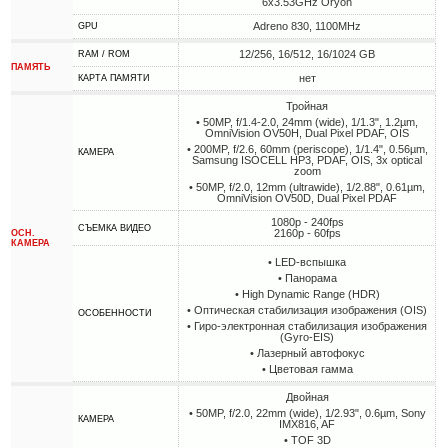
6x3.53GHz Oryon
Adreno 830, 1100MHz
GPU
12/256, 16/512, 16/1024 GB
RAM / ROM
ПАМЯТЬ
нет
КАРТА ПАМЯТИ
Тройная
• 50MP, f/1.4-2.0, 24mm (wide), 1/1.3", 1.2µm,
OmniVision OV50H, Dual Pixel PDAF, OIS
• 200MP, f/2.6, 60mm (periscope), 1/1.4", 0.56µm,
КАМЕРА
Samsung ISOCELL HP3, PDAF, OIS, 3x optical
zoom
• 50MP, f/2.0, 12mm (ultrawide), 1/2.88", 0.61µm,
OmniVision OV50D, Dual Pixel PDAF
1080p - 240fps
СЪЕМКА ВИДЕО
2160p - 60fps
ОСН.
КАМЕРА
• LED-вспышка
• Панорама
• High Dynamic Range (HDR)
• Оптическая стабилизация изображения (OIS)
ОСОБЕННОСТИ
• Гиро-электронная стабилизация изображения
(Gyro-EIS)
• Лазерный автофокус
• Цветовая гамма
Двойная
• 50MP, f/2.0, 22mm (wide), 1/2.93", 0.6µm, Sony
КАМЕРА
IMX816, AF
• TOF 3D