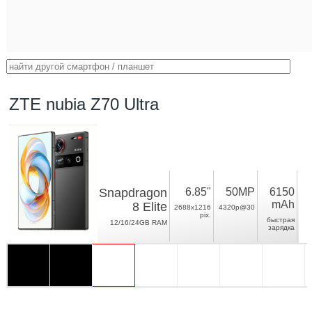
ZTE nubia Z70 Ultra
Snapdragon
6.85"
50MP
6150
mAh
8 Elite
2688x1216
4320p@30
pix.
быстрая
12/16/24GB RAM
зарядка