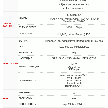
• Лазерный автофокус
• Двухцветная вспышка
• Цветовая гамма
Одинарная
КАМЕРА
• 16MP, f/2.0, 24mm (wide), 1/2.77", 1.12µm,
OmniVision OV16E
СЕЛФИ
КАМЕРА
1080p - 30fps
СЪЕМКА ВИДЕО
ОСОБЕННОСТИ
• High Dynamic Range (HDR)
гироскоп, акселерометр, приближения, компас
ДАТЧИКИ
IEEE 802.11 a/b/g/n/ac/6/7
WI-FI
v 5
BLUETOOTH
GPS, GLONASS, Galileo, BDS, QZSS
НАВИГАЦИЯ
ТЕХНОЛОГИИ
NFC
USB OTG
ДРУГИЕ ФУНКЦИИ
ИК-порт
двухдиапазонный Wi-Fi
Wi-Fi Direct
Bluetooth LE
ОСОБЕННОСТИ
Bluetooth aptX
Bluetooth A2DP
2
ДИНАМИКИ
нет
JACK 3.5MM
ЗВУК
звук 24-bit / 192kHz
ОСОБЕННОСТИ