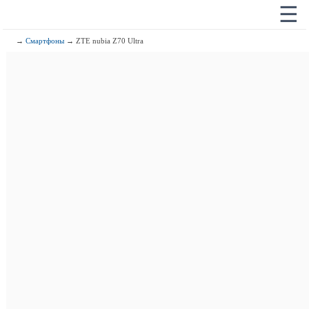
☰
→
Смартфоны
→ ZTE nubia Z70 Ultra