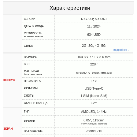
Характеристики
NX733J; NX736J
ВЕРСИИ
11 / 2024
ДАТА ВЫХОДА
СТОИМОСТЬ
634 USD
на момент выхода
2G, 3G, 4G, 5G
СВЯЗЬ
подробнее ↓
164.3 x 77.1 x 8.6 mm
РАЗМЕРЫ
228 г
ВЕС
МАТЕРИАЛ
стекло, стекло, металл
фронт, низ, рамка
КОРПУС
IP68
П/В ЗАЩИТА
USB Type-C
РАЗЪЕМЫ
1 SIM (Nano-SIM)
СЛОТЫ
нет
СКАНЕР ПАЛЬЦА
AMOLED, 144Hz
ТИП
2
6.85", 113cm
РАЗМЕР
(~89% площади корпуса)
ЭКРАН
2688x1216
РАЗРЕШЕНИЕ