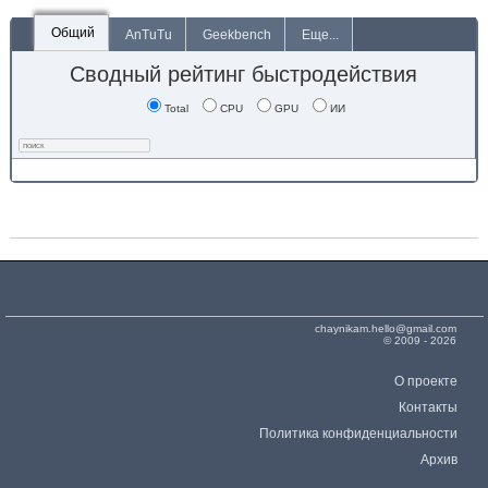
Общий
AnTuTu
Geekbench
Еще...
Сводный рейтинг быстродействия
Total
CPU
GPU
ИИ
chaynikam.hello@gmail.com
© 2009 - 2026
О проекте
Контакты
Политика конфиденциальности
Архив