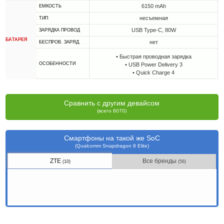
6150 mAh
ЕМКОСТЬ
несъемная
ТИП
USB Type-C, 80W
ЗАРЯДКА ПРОВОД
БАТАРЕЯ
нет
БЕСПРОВ. ЗАРЯД.
• Быстрая проводная зарядка
ОСОБЕННОСТИ
• USB Power Delivery 3
• Quick Charge 4
Сравнить с другим девайсом
(всего 6070)
Смартфоны на такой же SoC
(Qualcomm Snapdragon 8 Elite)
ZTE
Все бренды
(10)
(56)