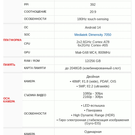
392
PPI
20:9
СООТНОШЕНИЕ
180Hz touch-sensing
ОСОБЕННОСТИ
Android 14
ОС
Mediatek Dimensity 7050
SOC
ПЛАТФОРМА
2x2.6GHz Cortex-A78
CPU
6x2GHz Cortex-A55
Mali-G68 MC4, 800MHz
GPU
12/256 GB
RAM / ROM
ПАМЯТЬ
до 2048GB (комбинированный слот)
КАРТА ПАМЯТИ
Двойная
• 48MP, f/1.8 (wide), PDAF, OIS
КАМЕРА
• 5MP, f/2.2 (ultrawide)
1080p - 30fps
СЪЕМКА ВИДЕО
2160p - 30fps
ОСН.
КАМЕРА
• LED-вспышка
• Панорама
ОСОБЕННОСТИ
• High Dynamic Range (HDR)
• Гиро-электронная стабилизация изображения
(Gyro-EIS)
Одинарная
КАМЕРА