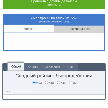
Сравнить с другим девайсом
(всего 6070)
Смартфоны на такой же SoC
(Mediatek Dimensity 7050)
Doogee
Все бренды
(11)
(32)
Общий
AnTuTu
Geekbench
Еще...
Сводный рейтинг быстродействия
Total
CPU
GPU
ИИ