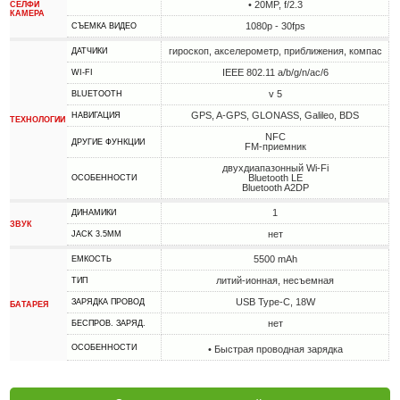
• 20MP, f/2.3
СЕЛФИ
КАМЕРА
1080p - 30fps
СЪЕМКА ВИДЕО
гироскоп, акселерометр, приближения, компас
ДАТЧИКИ
IEEE 802.11 a/b/g/n/ac/6
WI-FI
v 5
BLUETOOTH
GPS, A-GPS, GLONASS, Galileo, BDS
НАВИГАЦИЯ
ТЕХНОЛОГИИ
NFC
ДРУГИЕ ФУНКЦИИ
FM-приемник
двухдиапазонный Wi-Fi
Bluetooth LE
ОСОБЕННОСТИ
Bluetooth A2DP
1
ДИНАМИКИ
ЗВУК
нет
JACK 3.5MM
5500 mAh
ЕМКОСТЬ
литий-ионная, несъемная
ТИП
USB Type-C, 18W
ЗАРЯДКА ПРОВОД
БАТАРЕЯ
нет
БЕСПРОВ. ЗАРЯД.
ОСОБЕННОСТИ
• Быстрая проводная зарядка