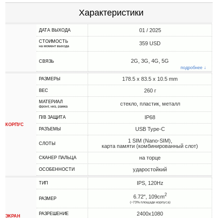
Характеристики
01 / 2025
ДАТА ВЫХОДА
СТОИМОСТЬ
359 USD
на момент выхода
2G, 3G, 4G, 5G
СВЯЗЬ
подробнее ↓
178.5 x 83.5 x 10.5 mm
РАЗМЕРЫ
260 г
ВЕС
МАТЕРИАЛ
стекло, пластик, металл
фронт, низ, рамка
IP68
П/В ЗАЩИТА
КОРПУС
USB Type-C
РАЗЪЕМЫ
1 SIM (Nano-SIM),
СЛОТЫ
карта памяти (комбинированный слот)
на торце
СКАНЕР ПАЛЬЦА
ударостойкий
ОСОБЕННОСТИ
IPS, 120Hz
ТИП
2
6.72", 109cm
РАЗМЕР
(~73% площади корпуса)
2400x1080
РАЗРЕШЕНИЕ
ЭКРАН