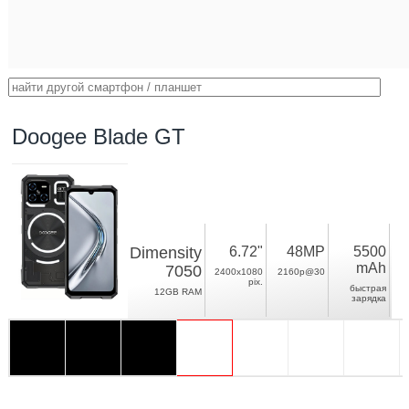
Doogee Blade GT
Dimensity
6.72"
48MP
5500
mAh
7050
2400x1080
2160p@30
pix.
быстрая
12GB RAM
зарядка