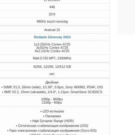
446
20:9
480Hz touch-sensing
Android 15
Mediatek Dimensity 8400
1x3.25GHz Cortex-A725
3x3GHz Cortex-A725
4x2.1GHz Cortex-A725
Mali-G720 MP7, 1300MHz
8/256, 12/256, 12/512 GB
нет
Двойная
• 50MP, f/1.5, 26mm (wide), 1/1.95", 0.8µm, Sony IMX882, PDAF, OIS
• 8MP, f/2.2, 15mm (ultrawide), 1/4.0", 1.12µm, SmartSens SC820CS
1080p - 960fps
2160p - 60fps
• LED-вспышка
• Панорама
• High Dynamic Range (HDR)
• Оптическая стабилизация изображения (OIS)
• Гиро-электронная стабилизация изображения (Gyro-EIS)