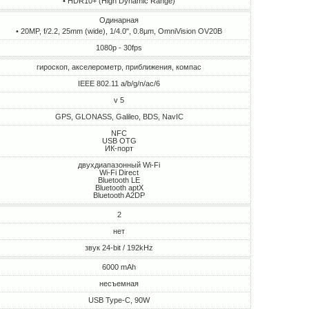
• HDR10+ (High Dynamic Range)
Одинарная
• 20MP, f/2.2, 25mm (wide), 1/4.0", 0.8µm, OmniVision OV20B
1080p - 30fps
гироскоп, акселерометр, приближения, компас
IEEE 802.11 a/b/g/n/ac/6
v 5
GPS, GLONASS, Galileo, BDS, NavIC
NFC
USB OTG
ИК-порт
двухдиапазонный Wi-Fi
Wi-Fi Direct
Bluetooth LE
Bluetooth aptX
Bluetooth A2DP
2
нет
звук 24-bit / 192kHz
6000 mAh
несъемная
USB Type-C, 90W