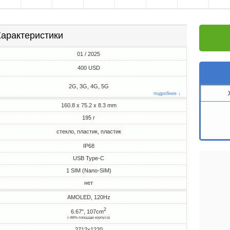
арактеристики
01 / 2025
400 USD
2G, 3G, 4G, 5G
подробнее ↓
160.8 x 75.2 x 8.3 mm
195 г
стекло, пластик, пластик
IP68
USB Type-C
1 SIM (Nano-SIM)
нет
AMOLED, 120Hz
2
6.67", 107cm
(~88% площади корпуса)
2712x1220