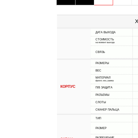
Х
ДАТА ВЫХОДА
СТОИМОСТЬ
на момент выхода
СВЯЗЬ
РАЗМЕРЫ
ВЕС
МАТЕРИАЛ
фронт, низ, рамка
КОРПУС
П/В ЗАЩИТА
РАЗЪЕМЫ
СЛОТЫ
СКАНЕР ПАЛЬЦА
ТИП
РАЗМЕР
РАЗРЕШЕНИЕ