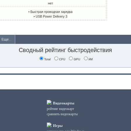
нет
• Быстрая проводная зарядка
• USB Power Delivery 3
Еще...
Сводный рейтинг быстродействия
Total
CPU
GPU
ИИ
Видеокарты
рейтинг видеокарт
сравнить видеокарты
Игры