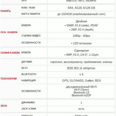
Mali-G57 MP2, 950MHz
GPU
4/64, 4/128, 6/128 GB
RAM / ROM
ПАМЯТЬ
до 1024GB (комбинированный слот)
КАРТА ПАМЯТИ
Двойная
• 50MP, f/1.8 (wide), PDAF
КАМЕРА
• 2MP, f/2.4 (depth)
ОСН. КАМЕРА
1080p - 60fps
СЪЕМКА ВИДЕО
ОСОБЕННОСТИ
• LED-вспышка
Одинарная
КАМЕРА
СЕЛФИ КАМЕРА
• 8MP, f/2.0, 1/4.0", 1.12µm
гироскоп, акселерометр, приближения, компас
ДАТЧИКИ
IEEE 802.11 a/b/g/n/ac
WI-FI
v 5
BLUETOOTH
ТЕХНОЛОГИИ
GPS, GLONASS, Galileo, BDS
НАВИГАЦИЯ
двухдиапазонный Wi-Fi
Wi-Fi Direct
ОСОБЕННОСТИ
Bluetooth LE
Bluetooth A2DP
1
ДИНАМИКИ
ЗВУК
есть
JACK 3.5MM