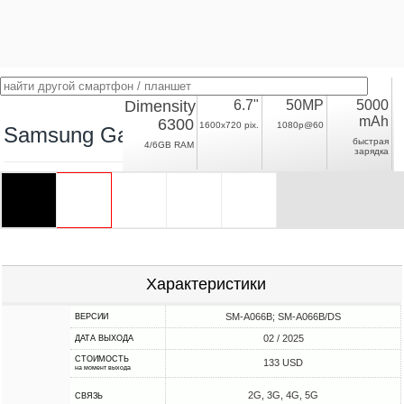
Dimensity
6.7"
50MP
5000
mAh
6300
1600x720 pix.
1080p@60
Samsung Galaxy A06 5G
быстрая
4/6GB RAM
зарядка
Характеристики
SM-A066B; SM-A066B/DS
ВЕРСИИ
02 / 2025
ДАТА ВЫХОДА
СТОИМОСТЬ
133 USD
на момент выхода
2G, 3G, 4G, 5G
СВЯЗЬ