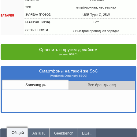
5000 mAh
ЕМКОСТЬ
литий-ионная, несъемная
ТИП
USB Type-C, 25W
ЗАРЯДКА ПРОВОД
БАТАРЕЯ
нет
БЕСПРОВ. ЗАРЯД.
ОСОБЕННОСТИ
• Быстрая проводная зарядка
Сравнить с другим девайсом
(всего 6070)
Смартфоны на такой же SoC
(Mediatek Dimensity 6300)
Samsung
Все бренды
(8)
(102)
Общий
AnTuTu
Geekbench
Еще...