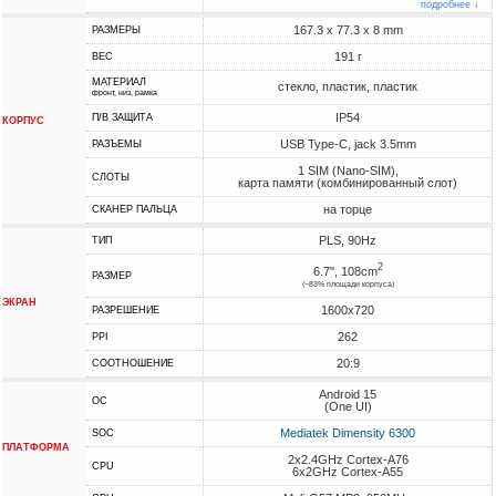
подробнее ↓
167.3 x 77.3 x 8 mm
РАЗМЕРЫ
191 г
ВЕС
МАТЕРИАЛ
стекло, пластик, пластик
фронт, низ, рамка
IP54
П/В ЗАЩИТА
КОРПУС
USB Type-C, jack 3.5mm
РАЗЪЕМЫ
1 SIM (Nano-SIM),
СЛОТЫ
карта памяти (комбинированный слот)
на торце
СКАНЕР ПАЛЬЦА
PLS, 90Hz
ТИП
2
6.7", 108cm
РАЗМЕР
(~83% площади корпуса)
ЭКРАН
1600x720
РАЗРЕШЕНИЕ
262
PPI
20:9
СООТНОШЕНИЕ
Android 15
ОС
(One UI)
Mediatek Dimensity 6300
SOC
ПЛАТФОРМА
2x2.4GHz Cortex-A76
CPU
6x2GHz Cortex-A55