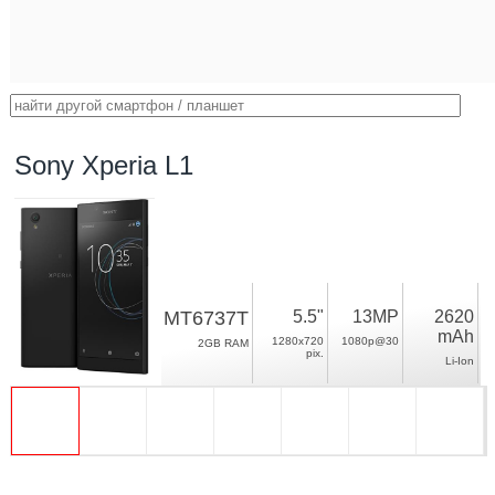
Sony Xperia L1
MT6737T
5.5"
13MP
2620
mAh
1280x720
1080p@30
2GB RAM
pix.
Li-Ion