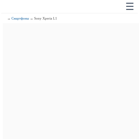
☰
→
Смартфоны
→ Sony Xperia L1