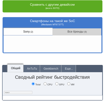
Сравнить с другим девайсом
(всего 6070)
Смартфоны на такой же SoC
(Mediatek MT6737T)
Sony
Все бренды
(2)
(9)
Общий
AnTuTu
Geekbench
Еще...
Сводный рейтинг быстродействия
Total
CPU
GPU
ИИ