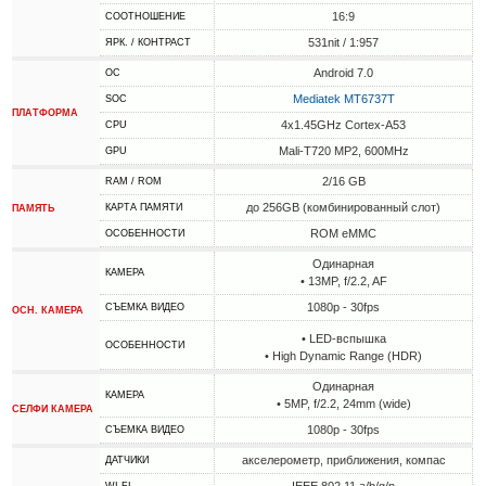
16:9
СООТНОШЕНИЕ
531nit / 1:957
ЯРК. / КОНТРАСТ
Android 7.0
ОС
Mediatek MT6737T
SOC
ПЛАТФОРМА
4x1.45GHz Cortex-A53
CPU
Mali-T720 MP2, 600MHz
GPU
2/16 GB
RAM / ROM
до 256GB (комбинированный слот)
КАРТА ПАМЯТИ
ПАМЯТЬ
ROM eMMC
ОСОБЕННОСТИ
Одинарная
КАМЕРА
• 13MP, f/2.2, AF
1080p - 30fps
СЪЕМКА ВИДЕО
ОСН. КАМЕРА
• LED-вспышка
ОСОБЕННОСТИ
• High Dynamic Range (HDR)
Одинарная
КАМЕРА
• 5MP, f/2.2, 24mm (wide)
СЕЛФИ КАМЕРА
1080p - 30fps
СЪЕМКА ВИДЕО
акселерометр, приближения, компас
ДАТЧИКИ