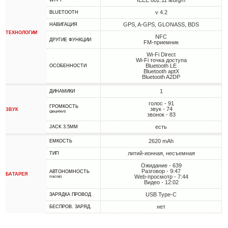
IEEE 802.11 a/b/g/n
WI-FI
v 4.2
BLUETOOTH
GPS, A-GPS, GLONASS, BDS
НАВИГАЦИЯ
ТЕХНОЛОГИИ
NFC
ДРУГИЕ ФУНКЦИИ
FM-приемник
Wi-Fi Direct
Wi-Fi точка доступа
Bluetooth LE
ОСОБЕННОСТИ
Bluetooth aptX
Bluetooth A2DP
1
ДИНАМИКИ
голос - 91
ГРОМКОСТЬ
звук - 74
ЗВУК
(децибел)
звонок - 83
есть
JACK 3.5MM
2620 mAh
ЕМКОСТЬ
литий-ионная, несъемная
ТИП
Ожидание - 639
Разговор - 9:47
АВТОНОМНОСТЬ
БАТАРЕЯ
Web-просмотр - 7:44
(часов)
Видео - 12:02
USB Type-C
ЗАРЯДКА ПРОВОД
нет
БЕСПРОВ. ЗАРЯД.