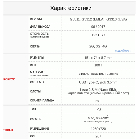
Характеристики
G3311, G3312 (EMEA); G3313 (USA)
ВЕРСИИ
06 / 2017
ДАТА ВЫХОДА
СТОИМОСТЬ
122 USD
на момент выхода
2G, 3G, 4G
СВЯЗЬ
подробнее ↓
151 x 74 x 8.7 mm
РАЗМЕРЫ
180 г
ВЕС
МАТЕРИАЛ
стекло, пластик, пластик
фронт, низ, рамка
КОРПУС
USB Type-C, jack 3.5mm
РАЗЪЕМЫ
1 или 2 SIM (Nano-SIM),
СЛОТЫ
карта памяти (комбинированный слот)
нет
СКАНЕР ПАЛЬЦА
IPS
ТИП
2
5.5", 83.4cm
РАЗМЕР
(~74.6% площади корпуса)
1280x720
РАЗРЕШЕНИЕ
ЭКРАН
267
PPI