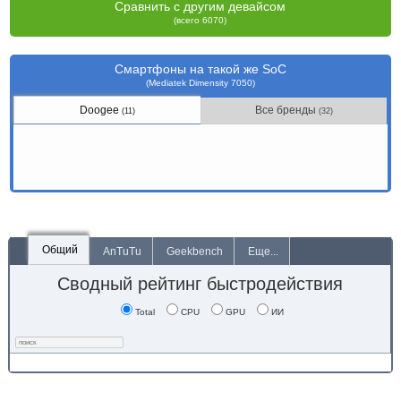
Сравнить с другим девайсом
(всего 6070)
Смартфоны на такой же SoC
(Mediatek Dimensity 7050)
Doogee
Все бренды
(11)
(32)
Общий
AnTuTu
Geekbench
Еще...
Сводный рейтинг быстродействия
Total
CPU
GPU
ИИ