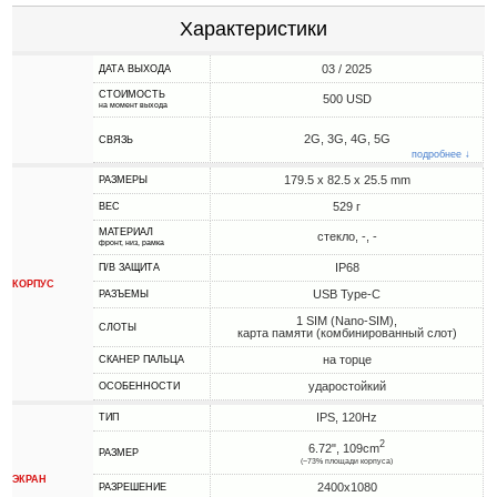
Характеристики
03 / 2025
ДАТА ВЫХОДА
СТОИМОСТЬ
500 USD
на момент выхода
2G, 3G, 4G, 5G
СВЯЗЬ
подробнее ↓
179.5 x 82.5 x 25.5 mm
РАЗМЕРЫ
529 г
ВЕС
МАТЕРИАЛ
стекло, -, -
фронт, низ, рамка
IP68
П/В ЗАЩИТА
КОРПУС
USB Type-C
РАЗЪЕМЫ
1 SIM (Nano-SIM),
СЛОТЫ
карта памяти (комбинированный слот)
на торце
СКАНЕР ПАЛЬЦА
ударостойкий
ОСОБЕННОСТИ
IPS, 120Hz
ТИП
2
6.72", 109cm
РАЗМЕР
(~73% площади корпуса)
ЭКРАН
2400x1080
РАЗРЕШЕНИЕ