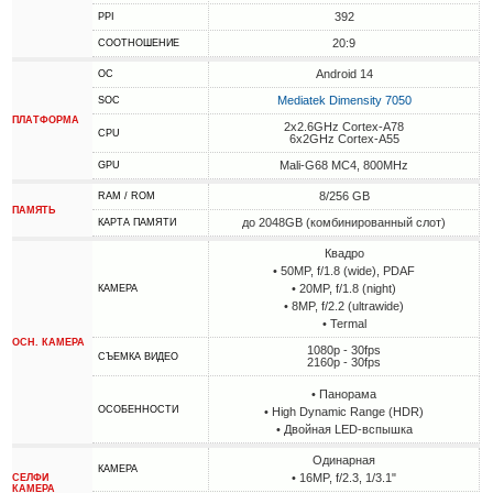
392
PPI
20:9
СООТНОШЕНИЕ
Android 14
ОС
Mediatek Dimensity 7050
SOC
ПЛАТФОРМА
2x2.6GHz Cortex-A78
CPU
6x2GHz Cortex-A55
Mali-G68 MC4, 800MHz
GPU
8/256 GB
RAM / ROM
ПАМЯТЬ
до 2048GB (комбинированный слот)
КАРТА ПАМЯТИ
Квадро
• 50MP, f/1.8 (wide), PDAF
• 20MP, f/1.8 (night)
КАМЕРА
• 8MP, f/2.2 (ultrawide)
• Termal
ОСН. КАМЕРА
1080p - 30fps
СЪЕМКА ВИДЕО
2160p - 30fps
• Панорама
ОСОБЕННОСТИ
• High Dynamic Range (HDR)
• Двойная LED-вспышка
Одинарная
КАМЕРА
• 16MP, f/2.3, 1/3.1"
СЕЛФИ
КАМЕРА