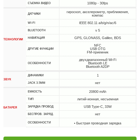
1080p - 30fps
СЪЕМКА ВИДЕО
гироскоп, акселерометр, приближения,
ДАТЧИКИ
компас
IEEE 802.11 a/b/g/n/ac/6
WI-FI
v 5
BLUETOOTH
GPS, GLONASS, Galileo, BDS
НАВИГАЦИЯ
ТЕХНОЛОГИИ
NFC
USB OTG
ДРУГИЕ ФУНКЦИИ
FM-приемник
двухдиапазонный Wi-Fi
Bluetooth LE
ОСОБЕННОСТИ
Bluetooth A2DP
1
ДИНАМИКИ
ЗВУК
нет
JACK 3.5MM
20800 mAh
ЕМКОСТЬ
литий-ионная, несъемная
ТИП
USB Type-C, 33W
ЗАРЯДКА ПРОВОД
БАТАРЕЯ
нет
БЕСПРОВ. ЗАРЯД.
ОСОБЕННОСТИ
• Быстрая проводная зарядка