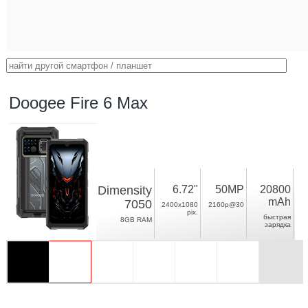
Doogee Fire 6 Max
Dimensity
6.72"
50MP
20800
mAh
7050
2400x1080
2160p@30
pix.
быстрая
8GB RAM
зарядка