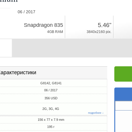
06 / 2017
195г, толщина 7.9mm
5.46"
Snapdragon 835
Android 7.1
4GB RAM
3840x2160 pix.
64GB ROM
арактеристики
G8142, G8141
06 / 2017
356 USD
2G, 3G, 4G
подробнее ↓
156 x 77 x 7.9 mm
195 г