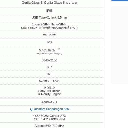
Gorilla Glass 5, Gorilla Glass 5, металл
IP68
USB Type-C, jack 3.5mm
1 или 2 SIM (Nano-SIM),
карта памяти (комбинированный слот)
на торце
IPS
2
5.46", 82.2cm
(~68.4% площади корпуса)
3840x2160
807
16:9
573nit / 1:1238
HDR10
Sony Triluminos
X-Reality Engine
Android 7.1
Qualcomm Snapdragon 835
4x2.45GHz Cortex-A73
4x1.9GHz Cortex-A53
Adreno 540, 710MHz