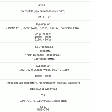
4/64 GB
до 256GB (комбинированный слот)
ROM UFS 2.1
Одинарная
• 19MP, f/2.0, 25mm (wide), 1/2.3", Laser AF, predictive PDAF
720p - 960fps
1080p - 30fps
2160p - 30fps
• LED-вспышка
• Панорама
• High Dynamic Range (HDR)
• Цветовая гамма
Одинарная
• 13MP, f/2.0, 22mm (wide), 1/3.1", 1.12µm
1080p - 30fps
гироскоп, акселерометр, приближения, компас, барометр
IEEE 802.11 a/b/g/n/ac
v 5
GPS, A-GPS, GLONASS, Galileo, BDS
NFC
USB OTG