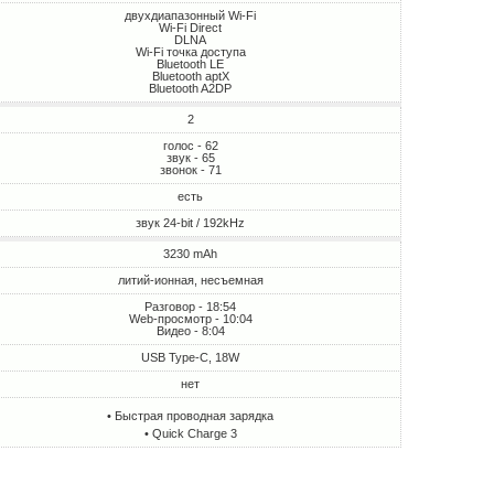
двухдиапазонный Wi-Fi
Wi-Fi Direct
DLNA
Wi-Fi точка доступа
Bluetooth LE
Bluetooth aptX
Bluetooth A2DP
2
голос - 62
звук - 65
звонок - 71
есть
звук 24-bit / 192kHz
3230 mAh
литий-ионная, несъемная
Разговор - 18:54
Web-просмотр - 10:04
Видео - 8:04
USB Type-C, 18W
нет
• Быстрая проводная зарядка
• Quick Charge 3