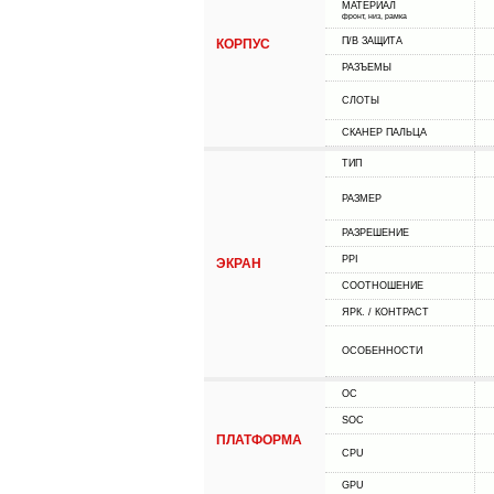
МАТЕРИАЛ
фронт, низ, рамка
П/В ЗАЩИТА
КОРПУС
РАЗЪЕМЫ
СЛОТЫ
СКАНЕР ПАЛЬЦА
ТИП
РАЗМЕР
РАЗРЕШЕНИЕ
PPI
ЭКРАН
СООТНОШЕНИЕ
ЯРК. / КОНТРАСТ
ОСОБЕННОСТИ
ОС
SOC
ПЛАТФОРМА
CPU
GPU