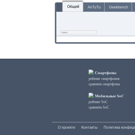
Общий
AnTuTu
Geekbench
Смартфоны
рейтинг смартфонов
сравнить смартфоны
Мобильные SoC
рейтинг SoC
сравнить SoC
О проекте
Контакты
Политика конфид