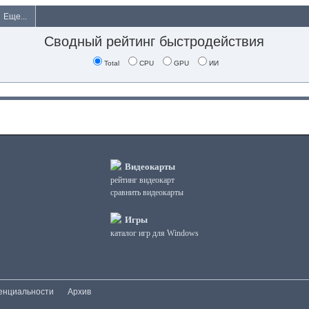
Еще...
Сводный рейтинг быстродействия
Total
CPU
GPU
ИИ
Видеокарты
рейтинг видеокарт
сравнить видеокарты
Игры
каталог игр для Windows
енциальности
Архив