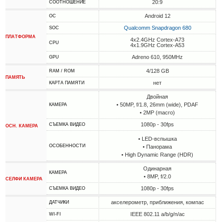
20:9
СООТНОШЕНИЕ
Android 12
ОС
Qualcomm Snapdragon 680
SOC
ПЛАТФОРМА
4x2.4GHz Cortex-A73
CPU
4x1.9GHz Cortex-A53
Adreno 610, 950MHz
GPU
4/128 GB
RAM / ROM
ПАМЯТЬ
нет
КАРТА ПАМЯТИ
Двойная
• 50MP, f/1.8, 26mm (wide), PDAF
КАМЕРА
• 2MP (macro)
1080p - 30fps
СЪЕМКА ВИДЕО
ОСН. КАМЕРА
• LED-вспышка
ОСОБЕННОСТИ
• Панорама
• High Dynamic Range (HDR)
Одинарная
КАМЕРА
• 8MP, f/2.0
СЕЛФИ КАМЕРА
1080p - 30fps
СЪЕМКА ВИДЕО
акселерометр, приближения, компас
ДАТЧИКИ
IEEE 802.11 a/b/g/n/ac
WI-FI