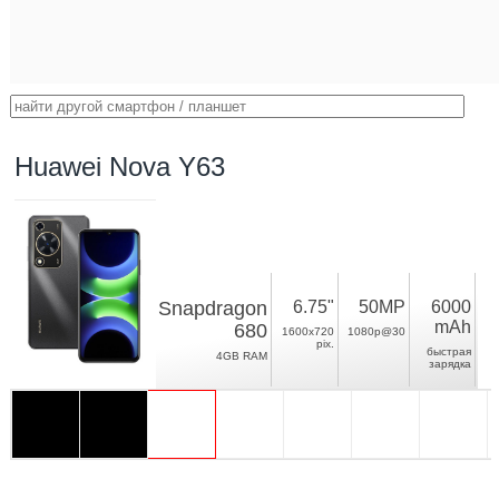
Huawei Nova Y63
Snapdragon
6.75"
50MP
6000
mAh
680
1600x720
1080p@30
pix.
быстрая
4GB RAM
зарядка