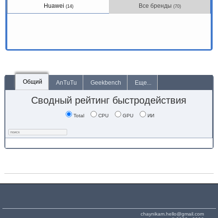
Huawei
Все бренды
(14)
(70)
Общий
AnTuTu
Geekbench
Еще...
Сводный рейтинг быстродействия
Total
CPU
GPU
ИИ
chaynikam.hello@gmail.com