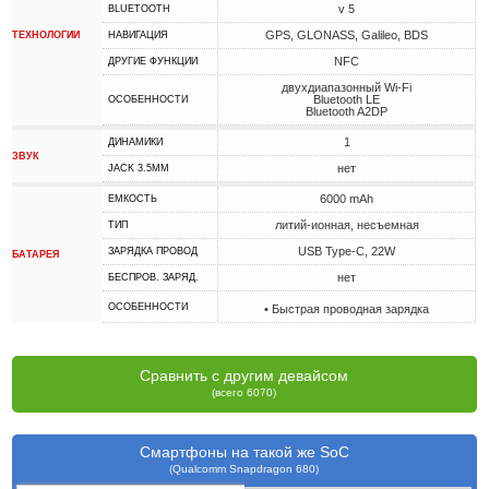
v 5
BLUETOOTH
GPS, GLONASS, Galileo, BDS
ТЕХНОЛОГИИ
НАВИГАЦИЯ
NFC
ДРУГИЕ ФУНКЦИИ
двухдиапазонный Wi-Fi
Bluetooth LE
ОСОБЕННОСТИ
Bluetooth A2DP
1
ДИНАМИКИ
ЗВУК
нет
JACK 3.5MM
6000 mAh
ЕМКОСТЬ
литий-ионная, несъемная
ТИП
USB Type-C, 22W
ЗАРЯДКА ПРОВОД
БАТАРЕЯ
нет
БЕСПРОВ. ЗАРЯД.
ОСОБЕННОСТИ
• Быстрая проводная зарядка
Сравнить с другим девайсом
(всего 6070)
Смартфоны на такой же SoC
(Qualcomm Snapdragon 680)