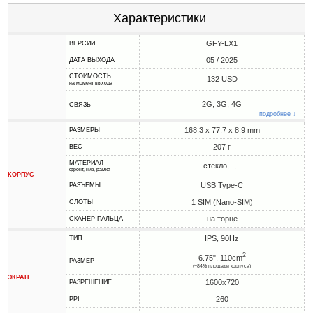
Характеристики
GFY-LX1
ВЕРСИИ
05 / 2025
ДАТА ВЫХОДА
СТОИМОСТЬ
132 USD
на момент выхода
2G, 3G, 4G
СВЯЗЬ
подробнее ↓
168.3 x 77.7 x 8.9 mm
РАЗМЕРЫ
207 г
ВЕС
МАТЕРИАЛ
стекло, -, -
фронт, низ, рамка
КОРПУС
USB Type-C
РАЗЪЕМЫ
1 SIM (Nano-SIM)
СЛОТЫ
на торце
СКАНЕР ПАЛЬЦА
IPS, 90Hz
ТИП
2
6.75", 110cm
РАЗМЕР
(~84% площади корпуса)
ЭКРАН
1600x720
РАЗРЕШЕНИЕ
260
PPI