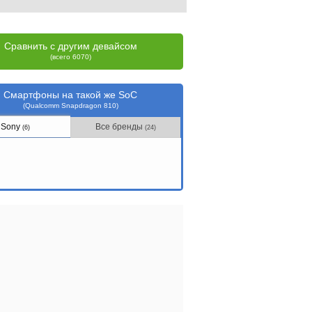
Сравнить с другим девайсом
(всего 6070)
Смартфоны на такой же SoC
(Qualcomm Snapdragon 810)
Sony
Все бренды
(6)
(24)