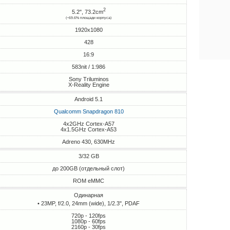
2
5.2", 73.2cm
(~69.6% площади корпуса)
1920x1080
428
16:9
583nit / 1:986
Sony Triluminos
X-Reality Engine
Android 5.1
Qualcomm Snapdragon 810
4x2GHz Cortex-A57
4x1.5GHz Cortex-A53
Adreno 430, 630MHz
3/32 GB
до 200GB (отдельный слот)
ROM eMMC
Одинарная
• 23MP, f/2.0, 24mm (wide), 1/2.3", PDAF
720p - 120fps
1080p - 60fps
2160p - 30fps