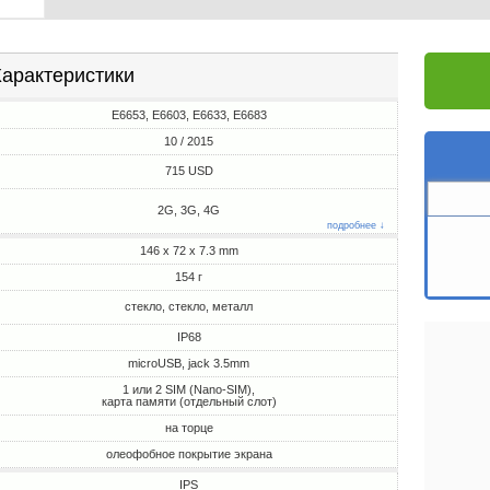
арактеристики
E6653, E6603, E6633, E6683
10 / 2015
715 USD
2G, 3G, 4G
подробнее ↓
146 x 72 x 7.3 mm
154 г
стекло, стекло, металл
IP68
microUSB, jack 3.5mm
1 или 2 SIM (Nano-SIM),
карта памяти (отдельный слот)
на торце
олеофобное покрытие экрана
IPS