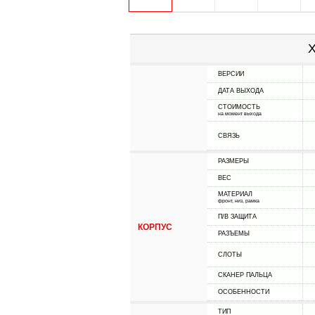
Х
ВЕРСИИ
ДАТА ВЫХОДА
СТОИМОСТЬ
на момент выхода
СВЯЗЬ
РАЗМЕРЫ
ВЕС
МАТЕРИАЛ
фронт, низ, рамка
П/В ЗАЩИТА
КОРПУС
РАЗЪЕМЫ
СЛОТЫ
СКАНЕР ПАЛЬЦА
ОСОБЕННОСТИ
ТИП