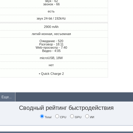
звук - 62
звонок - 66
есть
звук 24-bit / 192kHz
2900 mAh
литий-ионная, несъемная
Ожидание - 520
Разговор - 18:11
Web-просмотр - 7:40
Видео - 4:05
microUSB, 18W
нет
• Quick Charge 2
Еще...
Сводный рейтинг быстродействия
Total
CPU
GPU
ИИ