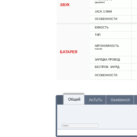
(децибел)
ЗВУК
JACK 3.5MM
ОСОБЕННОСТИ
ЕМКОСТЬ
ТИП
АВТОНОМНОСТЬ
(часов)
БАТАРЕЯ
ЗАРЯДКА ПРОВОД
БЕСПРОВ. ЗАРЯД.
ОСОБЕННОСТИ
Общий
AnTuTu
Geekbench