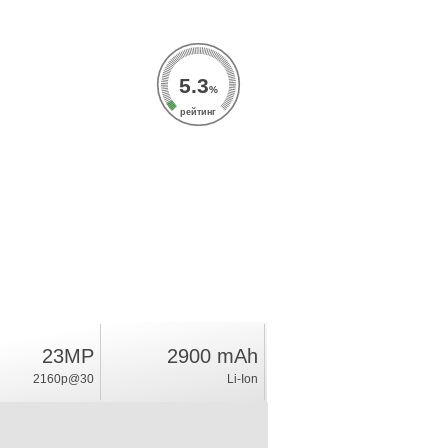
5.3
%
рейтинг
23MP
2900 mAh
2160p@30
Li-Ion