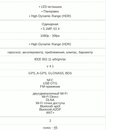
• LED-вспышка
• Панорама
• High Dynamic Range (HDR)
Одинарная
• 5.1MP, f/2.4
1080p - 30fps
• High Dynamic Range (HDR)
гироскоп, акселерометр, приближения, компас, барометр
IEEE 802.11 a/b/g/n/ac
v 4.1
GPS, A-GPS, GLONASS, BDS
NFC
USB OTG
FM-приемник
двухдиапазонный Wi-Fi
Wi-Fi Direct
DLNA
Wi-Fi точка доступа
Bluetooth aptX
Bluetooth A2DP
ANT+
2
голос - 65