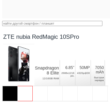
ZTE nubia RedMagic 10SPro
Snapdragon
6.85"
50MP
7050
mAh
8 Elite
2688x1216
4320p@30
pix.
быстрая
12/16GB RAM
зарядка