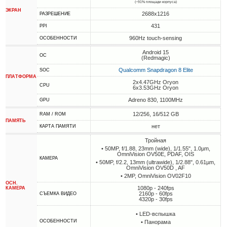
(~91% площади корпуса)
ЭКРАН
2688x1216
РАЗРЕШЕНИЕ
431
PPI
960Hz touch-sensing
ОСОБЕННОСТИ
Android 15
ОС
(Redmagic)
Qualcomm Snapdragon 8 Elite
SOC
ПЛАТФОРМА
2x4.47GHz Oryon
CPU
6x3.53GHz Oryon
Adreno 830, 1100MHz
GPU
12/256, 16/512 GB
RAM / ROM
ПАМЯТЬ
нет
КАРТА ПАМЯТИ
Тройная
• 50MP, f/1.88, 23mm (wide), 1/1.55", 1.0µm,
OmniVision OV50E, PDAF, OIS
КАМЕРА
• 50MP, f/2.2, 13mm (ultrawide), 1/2.88", 0.61µm,
OmniVision OV50D , AF
• 2MP, OmniVision OV02F10
ОСН.
1080p - 240fps
КАМЕРА
2160p - 60fps
СЪЕМКА ВИДЕО
4320p - 30fps
• LED-вспышка
ОСОБЕННОСТИ
• Панорама