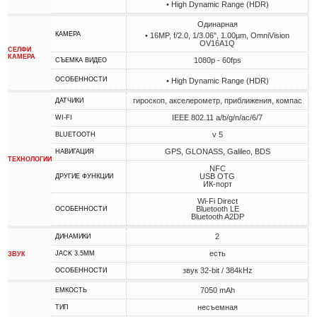
• High Dynamic Range (HDR)
Одинарная
КАМЕРА
• 16MP, f/2.0, 1/3.06", 1.00µm, OmniVision
OV16A1Q
СЕЛФИ
КАМЕРА
1080p - 60fps
СЪЕМКА ВИДЕО
ОСОБЕННОСТИ
• High Dynamic Range (HDR)
гироскоп, акселерометр, приближения, компас
ДАТЧИКИ
IEEE 802.11 a/b/g/n/ac/6/7
WI-FI
v 5
BLUETOOTH
GPS, GLONASS, Galileo, BDS
НАВИГАЦИЯ
ТЕХНОЛОГИИ
NFC
USB OTG
ДРУГИЕ ФУНКЦИИ
ИК-порт
Wi-Fi Direct
Bluetooth LE
ОСОБЕННОСТИ
Bluetooth A2DP
2
ДИНАМИКИ
есть
JACK 3.5MM
ЗВУК
звук 32-bit / 384kHz
ОСОБЕННОСТИ
7050 mAh
ЕМКОСТЬ
несъемная
ТИП