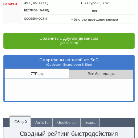
USB Type-C, 80W
ЗАРЯДКА ПРОВОД
БАТАРЕЯ
нет
БЕСПРОВ. ЗАРЯД.
ОСОБЕННОСТИ
• Быстрая проводная зарядка
Сравнить с другим девайсом
(всего 6070)
Смартфоны на такой же SoC
(Qualcomm Snapdragon 8 Elite)
ZTE
Все бренды
(10)
(56)
Общий
AnTuTu
Geekbench
Еще...
Сводный рейтинг быстродействия