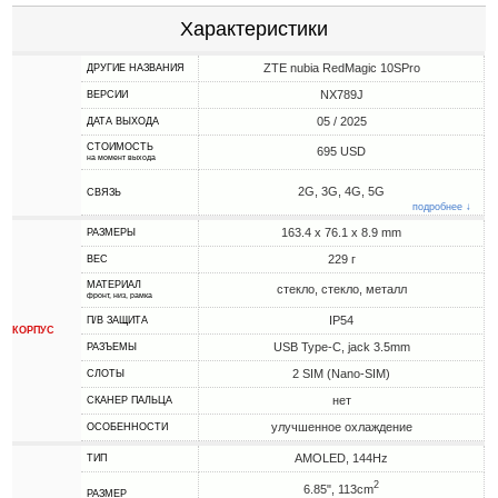
Характеристики
ZTE nubia RedMagic 10SPro
ДРУГИЕ НАЗВАНИЯ
NX789J
ВЕРСИИ
05 / 2025
ДАТА ВЫХОДА
СТОИМОСТЬ
695 USD
на момент выхода
2G, 3G, 4G, 5G
СВЯЗЬ
подробнее ↓
163.4 x 76.1 x 8.9 mm
РАЗМЕРЫ
229 г
ВЕС
МАТЕРИАЛ
стекло, стекло, металл
фронт, низ, рамка
IP54
П/В ЗАЩИТА
КОРПУС
USB Type-C, jack 3.5mm
РАЗЪЕМЫ
2 SIM (Nano-SIM)
СЛОТЫ
нет
СКАНЕР ПАЛЬЦА
улучшенное охлаждение
ОСОБЕННОСТИ
AMOLED, 144Hz
ТИП
2
6.85", 113cm
РАЗМЕР