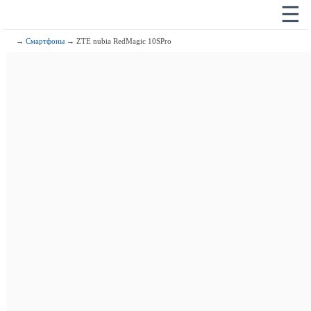
☰
→
Смартфоны
→ ZTE nubia RedMagic 10SPro