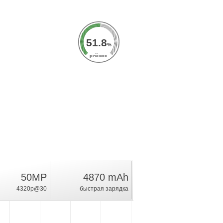
51.8
%
рейтинг
50MP
4870 mAh
4320p@30
быстрая зарядка