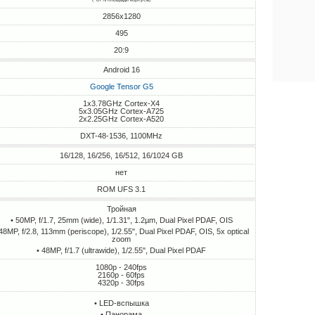
2856x1280
495
20:9
Android 16
Google Tensor G5
1x3.78GHz Cortex-X4
5x3.05GHz Cortex-A725
2x2.25GHz Cortex-A520
DXT-48-1536, 1100MHz
16/128, 16/256, 16/512, 16/1024 GB
нет
ROM UFS 3.1
Тройная
• 50MP, f/1.7, 25mm (wide), 1/1.31", 1.2µm, Dual Pixel PDAF, OIS
 48MP, f/2.8, 113mm (periscope), 1/2.55", Dual Pixel PDAF, OIS, 5x optical
zoom
• 48MP, f/1.7 (ultrawide), 1/2.55", Dual Pixel PDAF
1080p - 240fps
2160p - 60fps
4320p - 30fps
• LED-вспышка
• Панорама