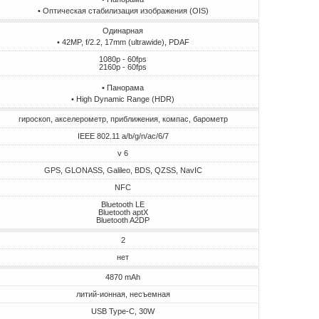
• Оптическая стабилизация изображения (OIS)
Одинарная
• 42MP, f/2.2, 17mm (ultrawide), PDAF
1080p - 60fps
2160p - 60fps
• Панорама
• High Dynamic Range (HDR)
гироскоп, акселерометр, приближения, компас, барометр
IEEE 802.11 a/b/g/n/ac/6/7
v 6
GPS, GLONASS, Galileo, BDS, QZSS, NavIC
NFC
Bluetooth LE
Bluetooth aptX
Bluetooth A2DP
2
нет
4870 mAh
литий-ионная, несъемная
USB Type-C, 30W