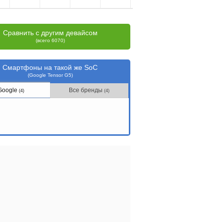
Сравнить с другим девайсом
(всего 6070)
Смартфоны на такой же SoC
(Google Tensor G5)
Google
Все бренды
(4)
(4)