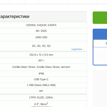
арактеристики
GEHN3; G4QUR; GN4F5
08 / 2025
1000 USD
2G, 3G, 4G, 5G
подробнее ↓
152.8 x 72 x 8.5 mm
207 г
Gorilla Glass Victus, Gorilla Glass Victus, металл
IP68
USB Type-C
1 SIM (Nano-SIM,e-SIM)
нет
LTPO OLED, 120Hz
2
6.3", 96cm
(~87% площади корпуса)