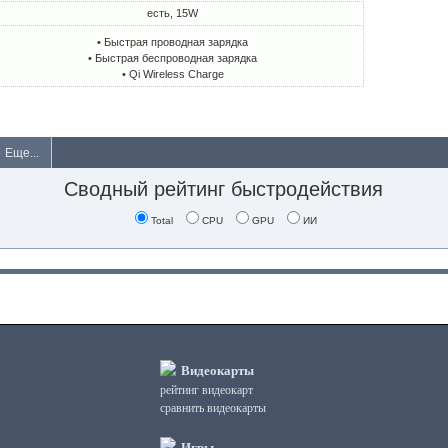
есть, 15W
• Быстрая проводная зарядка
• Быстрая беспроводная зарядка
• Qi Wireless Charge
Еще...
Сводный рейтинг быстродействия
Total
CPU
GPU
ИИ
Видеокарты
рейтинг видеокарт
сравнить видеокарты
Игры