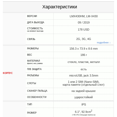
Характеристики
LMX430HM, LM-X430
ВЕРСИИ
09 / 2019
ДАТА ВЫХОДА
СТОИМОСТЬ
178 USD
на момент выхода
2G, 3G, 4G
СВЯЗЬ
подробнее ↓
156.3 x 73.9 x 8.6 mm
РАЗМЕРЫ
186 г
ВЕС
МАТЕРИАЛ
стекло, пластик, металл
фронт, низ, рамка
есть
П/В ЗАЩИТА
КОРПУС
microUSB, jack 3.5mm
РАЗЪЕМЫ
1 или 2 SIM (Nano-SIM),
СЛОТЫ
карта памяти (отдельный слот)
на задней крышке
СКАНЕР ПАЛЬЦА
ударостойкий
ОСОБЕННОСТИ
IPS
ТИП
2
6.1", 92.9cm
РАЗМЕР
(~80.4% площади корпуса)