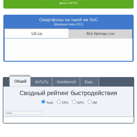
(всего 6070)
Смартфоны на такой же SoC
(Mediatek Helio P22)
LG
Все бренды
(14)
(106)
Общий
AnTuTu
Geekbench
Еще...
Сводный рейтинг быстродействия
Total
CPU
GPU
ИИ