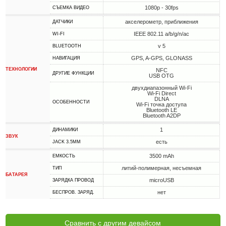
1080p - 30fps
СЪЕМКА ВИДЕО
акселерометр, приближения
ДАТЧИКИ
IEEE 802.11 a/b/g/n/ac
WI-FI
v 5
BLUETOOTH
GPS, A-GPS, GLONASS
НАВИГАЦИЯ
ТЕХНОЛОГИИ
NFC
ДРУГИЕ ФУНКЦИИ
USB OTG
двухдиапазонный Wi-Fi
Wi-Fi Direct
DLNA
ОСОБЕННОСТИ
Wi-Fi точка доступа
Bluetooth LE
Bluetooth A2DP
1
ДИНАМИКИ
ЗВУК
есть
JACK 3.5MM
3500 mAh
ЕМКОСТЬ
литий-полимерная, несъемная
ТИП
БАТАРЕЯ
microUSB
ЗАРЯДКА ПРОВОД
нет
БЕСПРОВ. ЗАРЯД.
Сравнить с другим девайсом