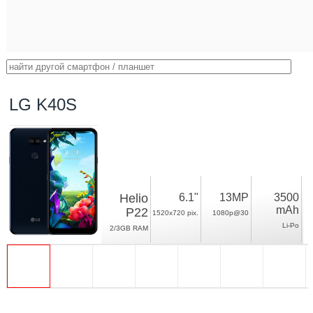
LG K40S
Helio
6.1"
13MP
3500
mAh
P22
1520x720 pix.
1080p@30
Li-Po
2/3GB RAM