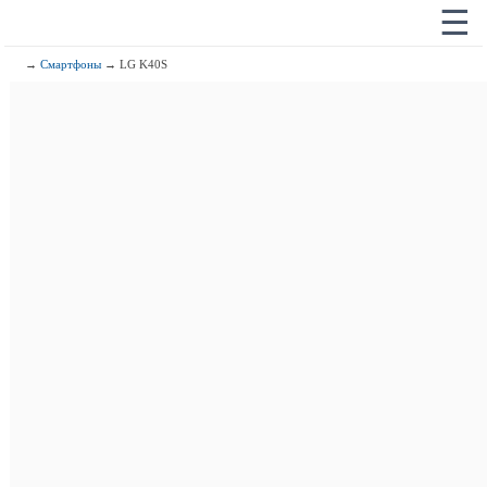
☰
→
Смартфоны
→ LG K40S