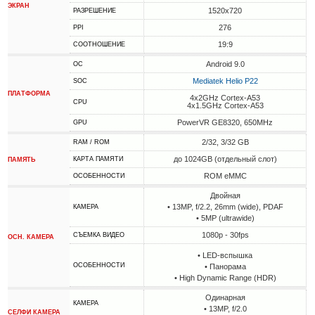
ЭКРАН
1520x720
РАЗРЕШЕНИЕ
276
PPI
19:9
СООТНОШЕНИЕ
Android 9.0
ОС
Mediatek Helio P22
SOC
ПЛАТФОРМА
4x2GHz Cortex-A53
CPU
4x1.5GHz Cortex-A53
PowerVR GE8320, 650MHz
GPU
2/32, 3/32 GB
RAM / ROM
до 1024GB (отдельный слот)
КАРТА ПАМЯТИ
ПАМЯТЬ
ROM eMMC
ОСОБЕННОСТИ
Двойная
• 13MP, f/2.2, 26mm (wide), PDAF
КАМЕРА
• 5MP (ultrawide)
1080p - 30fps
СЪЕМКА ВИДЕО
ОСН. КАМЕРА
• LED-вспышка
ОСОБЕННОСТИ
• Панорама
• High Dynamic Range (HDR)
Одинарная
КАМЕРА
• 13MP, f/2.0
СЕЛФИ КАМЕРА