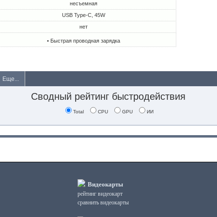
несъемная
USB Type-C, 45W
нет
• Быстрая проводная зарядка
Еще...
Сводный рейтинг быстродействия
Total
CPU
GPU
ИИ
Видеокарты
рейтинг видеокарт
сравнить видеокарты