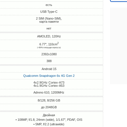
есть
USB Type-C
2 SIM (Nano-SIM),
карта памяти
нет
AMOLED, 120Hz
2
6.77", 110cm
(~89% площади корпуса)
2392x1080
388
Android 15
Qualcomm Snapdragon 6s 4G Gen 2
4x2.9GHz Cortex-A73
4x1.9GHz Cortex-A53
Adreno 610, 1200MHz
8/128, 8/256 GB
до 2048GB
Двойная
• 108MP, f/1.8, 24mm (wide), 1/1.67", PDAF, OIS
• 5MP, f/2.2 (ultrawide)