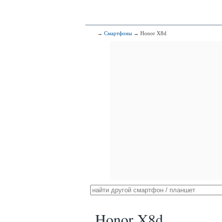
→
Смартфоны
→ Honor X8d
Honor X8d