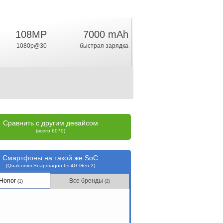
108MP
7000 mAh
10
%
1080p@30
быстрая зарядка
рейтинг
Сравнить с другим девайсом
(всего 6070)
Смартфоны на такой же SoC
(Qualcomm Snapdragon 6s 4G Gen 2)
Honor
Все бренды
(1)
(2)