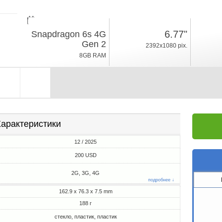
12 / 2025
6.77"
Snapdragon 6s 4G
188г, толщина 7.5mm
Gen 2
2392x1080 pix.
Android 15
8GB RAM
128/256GB ROM
арактеристики
12 / 2025
200 USD
2G, 3G, 4G
подробнее ↓
162.9 x 76.3 x 7.5 mm
188 г
стекло, пластик, пластик