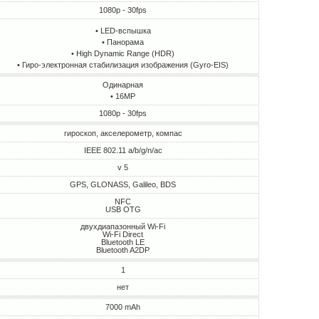
1080p - 30fps
• LED-вспышка
• Панорама
• High Dynamic Range (HDR)
• Гиро-электронная стабилизация изображения (Gyro-EIS)
Одинарная
• 16MP
1080p - 30fps
гироскоп, акселерометр, компас
IEEE 802.11 a/b/g/n/ac
v 5
GPS, GLONASS, Galileo, BDS
NFC
USB OTG
двухдиапазонный Wi-Fi
Wi-Fi Direct
Bluetooth LE
Bluetooth A2DP
1
нет
7000 mAh