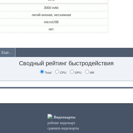
3000 mAh
литий-ионная, несъемная
microUSB
нет
Еще...
Сводный рейтинг быстродействия
Total
CPU
GPU
ИИ
Видеокарты
рейтинг видеокарт
сравнить видеокарты