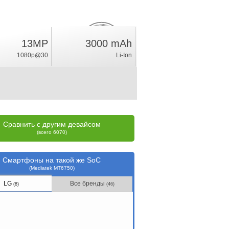
13MP
3000 mAh
2.4
%
1080p@30
Li-Ion
рейтинг
Сравнить с другим девайсом
(всего 6070)
Смартфоны на такой же SoC
(Mediatek MT6750)
LG
Все бренды
(8)
(46)