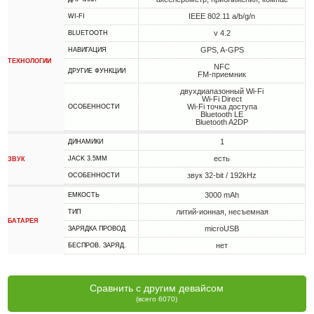
IEEE 802.11 a/b/g/n
WI-FI
v 4.2
BLUETOOTH
GPS, A-GPS
НАВИГАЦИЯ
ТЕХНОЛОГИИ
NFC
ДРУГИЕ ФУНКЦИИ
FM-приемник
двухдиапазонный Wi-Fi
Wi-Fi Direct
Wi-Fi точка доступа
ОСОБЕННОСТИ
Bluetooth LE
Bluetooth A2DP
1
ДИНАМИКИ
есть
JACK 3.5MM
ЗВУК
звук 32-bit / 192kHz
ОСОБЕННОСТИ
3000 mAh
ЕМКОСТЬ
литий-ионная, несъемная
ТИП
БАТАРЕЯ
microUSB
ЗАРЯДКА ПРОВОД
нет
БЕСПРОВ. ЗАРЯД.
Сравнить с другим девайсом
(всего 6070)