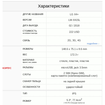
Характеристики
LG X4+
ДРУГИЕ НАЗВАНИЯ
LM-X415L
ВЕРСИИ
02 / 2018
ДАТА ВЫХОДА
СТОИМОСТЬ
222 USD
на момент выхода
2G, 3G, 4G
СВЯЗЬ
подробнее ↓
148.6 x 75.1 x 8.6 mm
РАЗМЕРЫ
172.3 г
ВЕС
МАТЕРИАЛ
стекло, пластик, пластик
фронт, низ, рамка
microUSB, jack 3.5mm
РАЗЪЕМЫ
КОРПУС
2 SIM (Nano-SIM),
СЛОТЫ
карта памяти (комбинированный слот)
на задней крышке
СКАНЕР ПАЛЬЦА
ударостойкий
ОСОБЕННОСТИ
IPS
ТИП
2
5.3", 77.4cm
РАЗМЕР
(~69.4% площади корпуса)