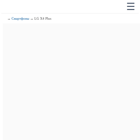
☰
→
Смартфоны
→ LG X4 Plus