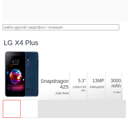
LG X4 Plus
Snapdragon
5.3"
13MP
3000
mAh
425
1280x720
1080p@30
pix.
Li-Ion
2GB RAM