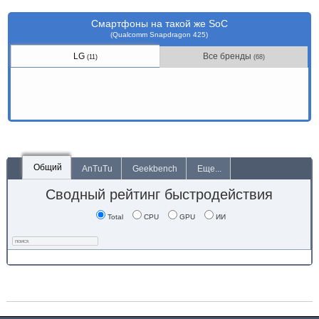
Смартфоны на такой же SoC
(Qualcomm Snapdragon 425)
LG
Все бренды
(11)
(68)
Общий
AnTuTu
Geekbench
Еще...
Сводный рейтинг быстродействия
Total
CPU
GPU
ИИ