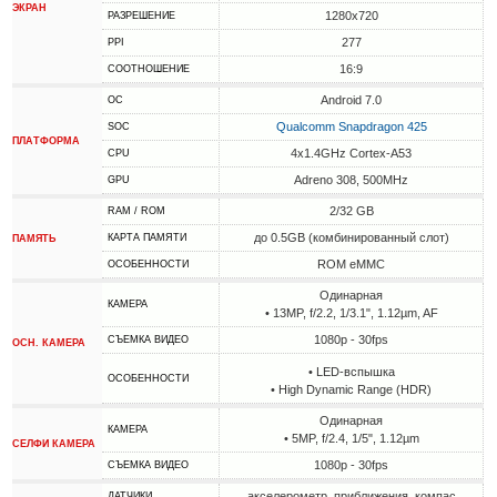
ЭКРАН
1280x720
РАЗРЕШЕНИЕ
277
PPI
16:9
СООТНОШЕНИЕ
Android 7.0
ОС
Qualcomm Snapdragon 425
SOC
ПЛАТФОРМА
4x1.4GHz Cortex-A53
CPU
Adreno 308, 500MHz
GPU
2/32 GB
RAM / ROM
до 0.5GB (комбинированный слот)
КАРТА ПАМЯТИ
ПАМЯТЬ
ROM eMMC
ОСОБЕННОСТИ
Одинарная
КАМЕРА
• 13MP, f/2.2, 1/3.1", 1.12µm, AF
1080p - 30fps
СЪЕМКА ВИДЕО
ОСН. КАМЕРА
• LED-вспышка
ОСОБЕННОСТИ
• High Dynamic Range (HDR)
Одинарная
КАМЕРА
• 5MP, f/2.4, 1/5", 1.12µm
СЕЛФИ КАМЕРА
1080p - 30fps
СЪЕМКА ВИДЕО
акселерометр, приближения, компас
ДАТЧИКИ