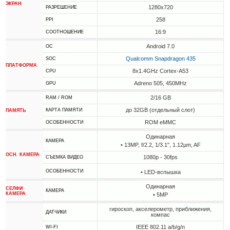
ЭКРАН
1280x720
РАЗРЕШЕНИЕ
258
PPI
16:9
СООТНОШЕНИЕ
Android 7.0
ОС
Qualcomm Snapdragon 435
SOC
ПЛАТФОРМА
8x1.4GHz Cortex-A53
CPU
Adreno 505, 450MHz
GPU
2/16 GB
RAM / ROM
до 32GB (отдельный слот)
КАРТА ПАМЯТИ
ПАМЯТЬ
ROM eMMC
ОСОБЕННОСТИ
Одинарная
КАМЕРА
• 13MP, f/2.2, 1/3.1", 1.12µm, AF
ОСН. КАМЕРА
1080p - 30fps
СЪЕМКА ВИДЕО
ОСОБЕННОСТИ
• LED-вспышка
Одинарная
СЕЛФИ
КАМЕРА
КАМЕРА
• 5MP
гироскоп, акселерометр, приближения,
ДАТЧИКИ
компас
IEEE 802.11 a/b/g/n
WI-FI