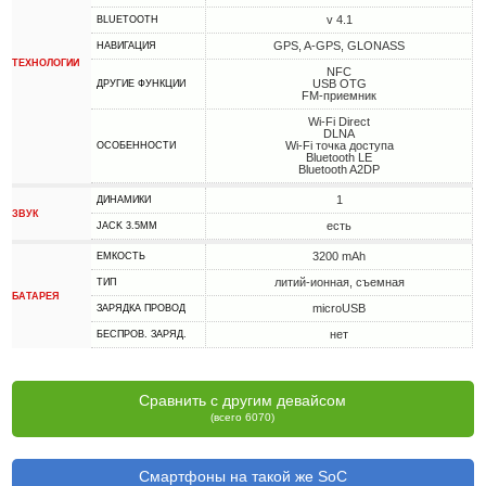
v 4.1
BLUETOOTH
GPS, A-GPS, GLONASS
НАВИГАЦИЯ
ТЕХНОЛОГИИ
NFC
USB OTG
ДРУГИЕ ФУНКЦИИ
FM-приемник
Wi-Fi Direct
DLNA
Wi-Fi точка доступа
ОСОБЕННОСТИ
Bluetooth LE
Bluetooth A2DP
1
ДИНАМИКИ
ЗВУК
есть
JACK 3.5MM
3200 mAh
ЕМКОСТЬ
литий-ионная, съемная
ТИП
БАТАРЕЯ
microUSB
ЗАРЯДКА ПРОВОД
нет
БЕСПРОВ. ЗАРЯД.
Сравнить с другим девайсом
(всего 6070)
Смартфоны на такой же SoC