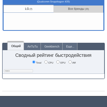
(Qualcomm Snapdragon 435)
LG
Все бренды
(7)
(35)
Общий
AnTuTu
Geekbench
Еще...
Сводный рейтинг быстродействия
Total
CPU
GPU
ИИ