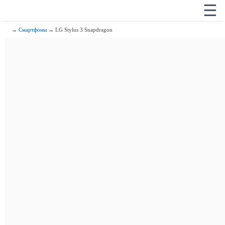
☰
→
Смартфоны
→ LG Stylus 3 Snapdragon