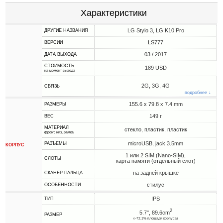
Характеристики
LG Stylo 3, LG K10 Pro
ДРУГИЕ НАЗВАНИЯ
LS777
ВЕРСИИ
03 / 2017
ДАТА ВЫХОДА
СТОИМОСТЬ
189 USD
на момент выхода
2G, 3G, 4G
СВЯЗЬ
подробнее ↓
155.6 x 79.8 x 7.4 mm
РАЗМЕРЫ
149 г
ВЕС
МАТЕРИАЛ
стекло, пластик, пластик
фронт, низ, рамка
microUSB, jack 3.5mm
РАЗЪЕМЫ
КОРПУС
1 или 2 SIM (Nano-SIM),
СЛОТЫ
карта памяти (отдельный слот)
на задней крышке
СКАНЕР ПАЛЬЦА
стилус
ОСОБЕННОСТИ
IPS
ТИП
2
5.7", 89.6cm
РАЗМЕР
(~72.1% площади корпуса)