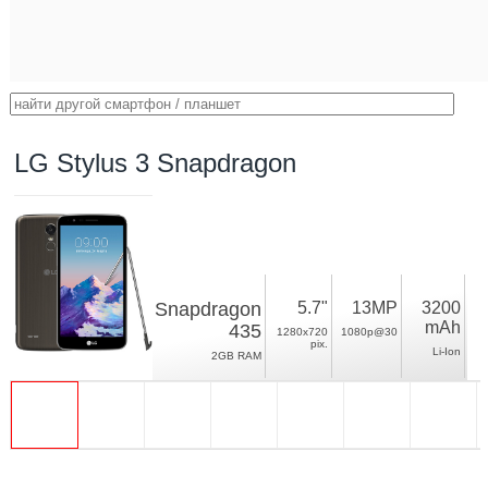
LG Stylus 3 Snapdragon
Snapdragon
5.7"
13MP
3200
mAh
435
1280x720
1080p@30
pix.
Li-Ion
2GB RAM