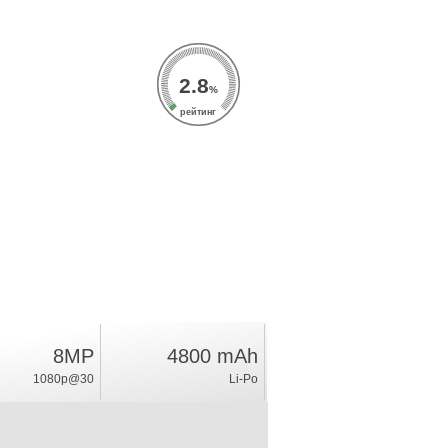
2.8
%
рейтинг
8MP
4800 mAh
1080p@30
Li-Po