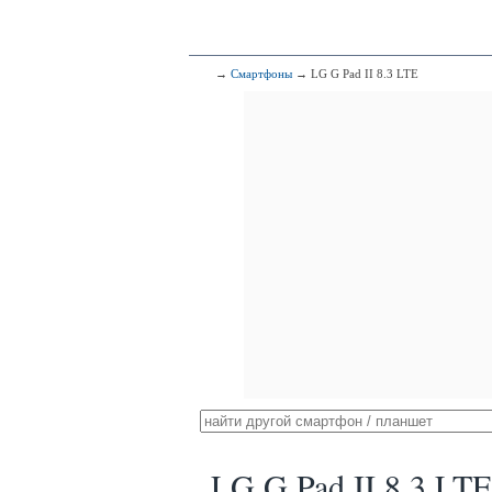
→
Смартфоны
→ LG G Pad II 8.3 LTE
LG G Pad II 8.3 LTE