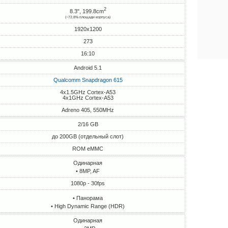
2
8.3", 199.8cm
(~72.8% площади корпуса)
1920x1200
273
16:10
Android 5.1
Qualcomm Snapdragon 615
4x1.5GHz Cortex-A53
4x1GHz Cortex-A53
Adreno 405, 550MHz
2/16 GB
до 200GB (отдельный слот)
ROM eMMC
Одинарная
• 8MP, AF
1080p - 30fps
• Панорама
• High Dynamic Range (HDR)
Одинарная