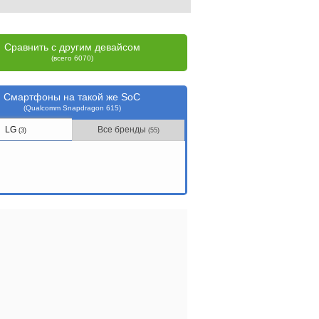
Сравнить с другим девайсом
(всего 6070)
Смартфоны на такой же SoC
(Qualcomm Snapdragon 615)
LG
Все бренды
(3)
(55)