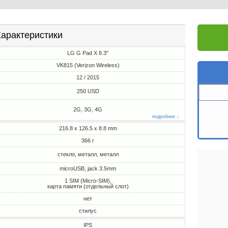
арактеристики
LG G Pad X 8.3"
VK815 (Verizon Wireless)
12 / 2015
250 USD
2G, 3G, 4G
подробнее ↓
216.8 x 126.5 x 8.8 mm
366 г
стекло, металл, металл
microUSB, jack 3.5mm
1 SIM (Micro-SIM),
карта памяти (отдельный слот)
нет
стилус
IPS