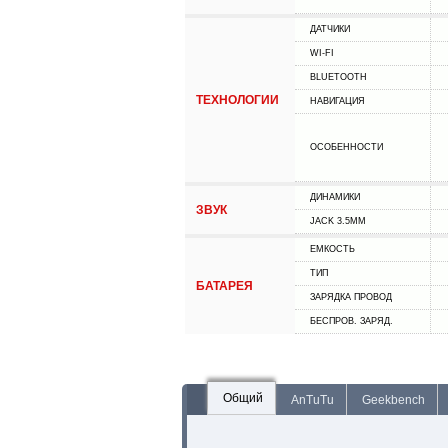
ДАТЧИКИ
WI-FI
BLUETOOTH
ТЕХНОЛОГИИ
НАВИГАЦИЯ
ОСОБЕННОСТИ
ДИНАМИКИ
ЗВУК
JACK 3.5MM
ЕМКОСТЬ
ТИП
БАТАРЕЯ
ЗАРЯДКА ПРОВОД
БЕСПРОВ. ЗАРЯД.
Общий
AnTuTu
Geekbench