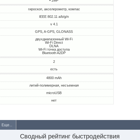
• 2MP
гироскоп, акселерометр, компас
IEEE 802.11 a/b/g/n
v 4.1
GPS, A-GPS, GLONASS
двухдиапазонный Wi-Fi
Wi-Fi Direct
DLNA
Wi-Fi точка доступа
Bluetooth A2DP
2
есть
4800 mAh
литий-полимерная, несъемная
microUSB
нет
Еще...
Сводный рейтинг быстродействия