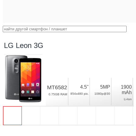
LG Leon 3G
MT6582
4.5"
5MP
1900
mAh
854x480 pix.
1080p@30
0.75GB RAM
Li-Ion