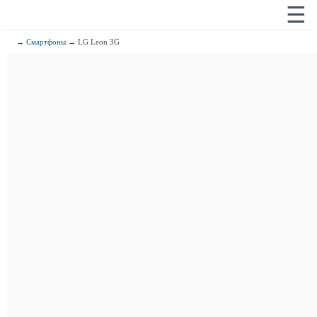
☰
→
Смартфоны
→ LG Leon 3G