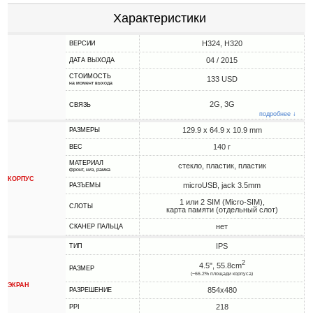
Характеристики
H324, H320
ВЕРСИИ
04 / 2015
ДАТА ВЫХОДА
СТОИМОСТЬ
133 USD
на момент выхода
2G, 3G
СВЯЗЬ
подробнее ↓
129.9 x 64.9 x 10.9 mm
РАЗМЕРЫ
140 г
ВЕС
МАТЕРИАЛ
стекло, пластик, пластик
фронт, низ, рамка
КОРПУС
microUSB, jack 3.5mm
РАЗЪЕМЫ
1 или 2 SIM (Micro-SIM),
СЛОТЫ
карта памяти (отдельный слот)
нет
СКАНЕР ПАЛЬЦА
IPS
ТИП
2
4.5", 55.8cm
РАЗМЕР
(~66.2% площади корпуса)
ЭКРАН
854x480
РАЗРЕШЕНИЕ
218
PPI