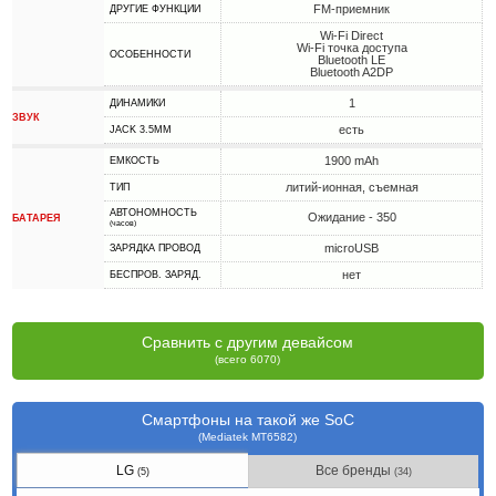
FM-приемник
ДРУГИЕ ФУНКЦИИ
Wi-Fi Direct
Wi-Fi точка доступа
ОСОБЕННОСТИ
Bluetooth LE
Bluetooth A2DP
1
ДИНАМИКИ
ЗВУК
есть
JACK 3.5MM
1900 mAh
ЕМКОСТЬ
литий-ионная, съемная
ТИП
АВТОНОМНОСТЬ
Ожидание - 350
БАТАРЕЯ
(часов)
microUSB
ЗАРЯДКА ПРОВОД
нет
БЕСПРОВ. ЗАРЯД.
Сравнить с другим девайсом
(всего 6070)
Смартфоны на такой же SoC
(Mediatek MT6582)
LG
Все бренды
(5)
(34)