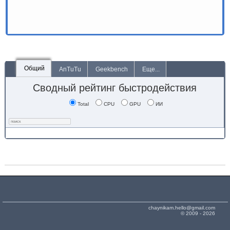
Общий
AnTuTu
Geekbench
Еще...
Сводный рейтинг быстродействия
Total
CPU
GPU
ИИ
chaynikam.hello@gmail.com
© 2009 - 2026