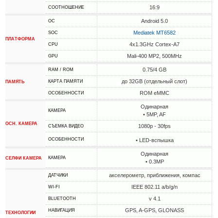
16:9
СООТНОШЕНИЕ
Android 5.0
ОС
Mediatek MT6582
SOC
ПЛАТФОРМА
4x1.3GHz Cortex-A7
CPU
Mali-400 MP2, 500MHz
GPU
0.75/4 GB
RAM / ROM
до 32GB (отдельный слот)
КАРТА ПАМЯТИ
ПАМЯТЬ
ROM eMMC
ОСОБЕННОСТИ
Одинарная
КАМЕРА
• 5MP, AF
ОСН. КАМЕРА
1080p - 30fps
СЪЕМКА ВИДЕО
ОСОБЕННОСТИ
• LED-вспышка
Одинарная
КАМЕРА
СЕЛФИ КАМЕРА
• 0.3MP
акселерометр, приближения, компас
ДАТЧИКИ
IEEE 802.11 a/b/g/n
WI-FI
v 4.1
BLUETOOTH
GPS, A-GPS, GLONASS
НАВИГАЦИЯ
ТЕХНОЛОГИИ