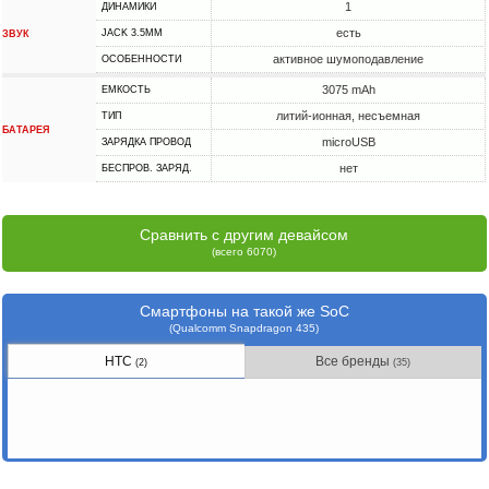
1
ДИНАМИКИ
есть
JACK 3.5MM
ЗВУК
активное шумоподавление
ОСОБЕННОСТИ
3075 mAh
ЕМКОСТЬ
литий-ионная, несъемная
ТИП
БАТАРЕЯ
microUSB
ЗАРЯДКА ПРОВОД
нет
БЕСПРОВ. ЗАРЯД.
Сравнить с другим девайсом
(всего 6070)
Смартфоны на такой же SoC
(Qualcomm Snapdragon 435)
HTC
Все бренды
(2)
(35)