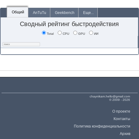
Общий
AnTuTu
Geekbench
Еще...
Сводный рейтинг быстродействия
Total
CPU
GPU
ИИ
chaynikam.hello@gmail.com
© 2009 - 2026
О проекте
Контакты
Политика конфиденциальности
Архив