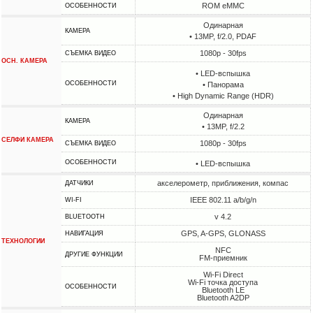
ROM eMMC
ОСОБЕННОСТИ
Одинарная
КАМЕРА
• 13MP, f/2.0, PDAF
1080p - 30fps
СЪЕМКА ВИДЕО
ОСН. КАМЕРА
• LED-вспышка
ОСОБЕННОСТИ
• Панорама
• High Dynamic Range (HDR)
Одинарная
КАМЕРА
• 13MP, f/2.2
СЕЛФИ КАМЕРА
1080p - 30fps
СЪЕМКА ВИДЕО
ОСОБЕННОСТИ
• LED-вспышка
акселерометр, приближения, компас
ДАТЧИКИ
IEEE 802.11 a/b/g/n
WI-FI
v 4.2
BLUETOOTH
GPS, A-GPS, GLONASS
НАВИГАЦИЯ
ТЕХНОЛОГИИ
NFC
ДРУГИЕ ФУНКЦИИ
FM-приемник
Wi-Fi Direct
Wi-Fi точка доступа
ОСОБЕННОСТИ
Bluetooth LE
Bluetooth A2DP