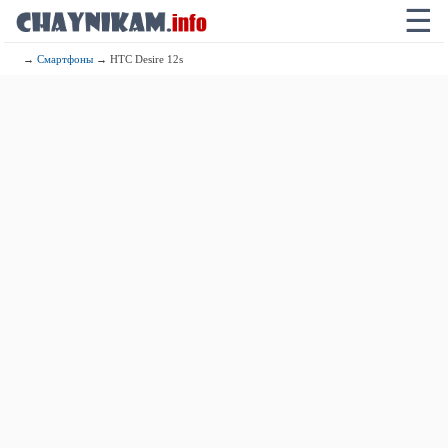
☰
→
Смартфоны
→ HTC Desire 12s