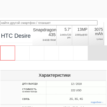
Snapdragon
5.7"
13MP
3075
mAh
435
HTC Desire 12s
1440x720
1080p@30
pix.
Li-Ion
3/4GB RAM
Характеристики
12 / 2018
ДАТА ВЫХОДА
СТОИМОСТЬ
222 USD
на момент выхода
2G, 3G, 4G
СВЯЗЬ
подробнее ↓