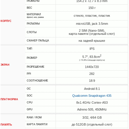
154.2 x 72.7 x 8.3 mm
РАЗМЕРЫ
150 г
ВЕС
МАТЕРИАЛ
стекло, пластик, пластик
фронт, низ, рамка
КОРПУС
microUSB, jack 3.5mm
РАЗЪЕМЫ
2 SIM (Nano-SIM),
СЛОТЫ
карта памяти (отдельный слот)
на задней крышке
СКАНЕР ПАЛЬЦА
IPS
ТИП
2
5.7", 83.8cm
РАЗМЕР
(~74.8% площади корпуса)
ЭКРАН
1440x720
РАЗРЕШЕНИЕ
282
PPI
18:9
СООТНОШЕНИЕ
Android 8.1
ОС
Qualcomm Snapdragon 435
SOC
ПЛАТФОРМА
8x1.4GHz Cortex-A53
CPU
Adreno 505, 450MHz
GPU
3/32, 4/64 GB
RAM / ROM
до 512GB (отдельный слот)
КАРТА ПАМЯТИ
ПАМЯТЬ