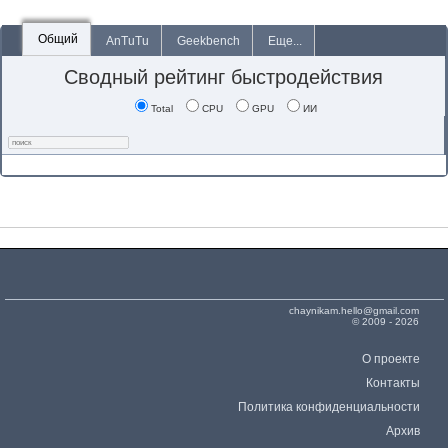
Общий
AnTuTu
Geekbench
Еще...
Сводный рейтинг быстродействия
Total
CPU
GPU
ИИ
chaynikam.hello@gmail.com
© 2009 - 2026
О проекте
Контакты
Политика конфиденциальности
Архив