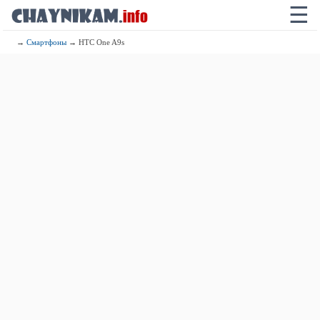
☰
→
Смартфоны
→ HTC One A9s