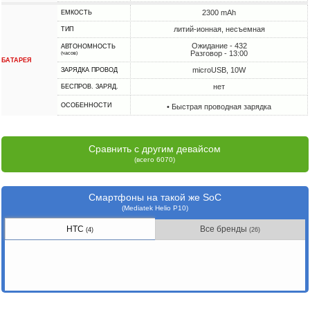
2300 mAh
ЕМКОСТЬ
литий-ионная, несъемная
ТИП
Ожидание - 432
АВТОНОМНОСТЬ
Разговор - 13:00
(часов)
БАТАРЕЯ
microUSB, 10W
ЗАРЯДКА ПРОВОД
нет
БЕСПРОВ. ЗАРЯД.
ОСОБЕННОСТИ
• Быстрая проводная зарядка
Сравнить с другим девайсом
(всего 6070)
Смартфоны на такой же SoC
(Mediatek Helio P10)
HTC
Все бренды
(4)
(26)