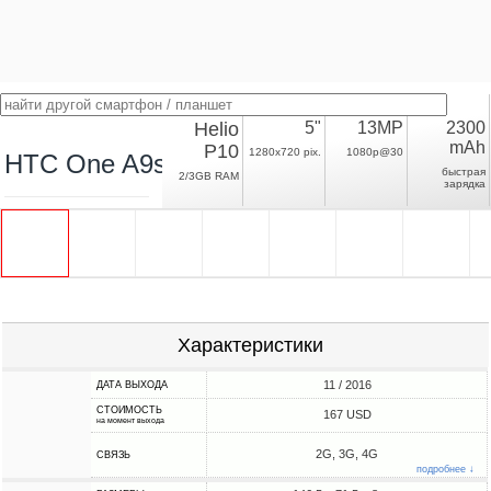
Helio
5"
13MP
2300
mAh
P10
1280x720 pix.
1080p@30
HTC One A9s
быстрая
2/3GB RAM
зарядка
Характеристики
11 / 2016
ДАТА ВЫХОДА
СТОИМОСТЬ
167 USD
на момент выхода
2G, 3G, 4G
СВЯЗЬ
подробнее ↓