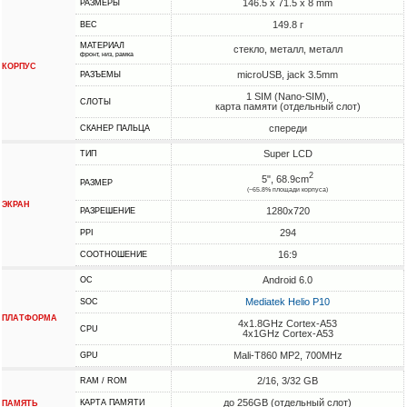
146.5 x 71.5 x 8 mm
РАЗМЕРЫ
149.8 г
ВЕС
МАТЕРИАЛ
стекло, металл, металл
фронт, низ, рамка
КОРПУС
microUSB, jack 3.5mm
РАЗЪЕМЫ
1 SIM (Nano-SIM),
СЛОТЫ
карта памяти (отдельный слот)
спереди
СКАНЕР ПАЛЬЦА
Super LCD
ТИП
2
5", 68.9cm
РАЗМЕР
(~65.8% площади корпуса)
ЭКРАН
1280x720
РАЗРЕШЕНИЕ
294
PPI
16:9
СООТНОШЕНИЕ
Android 6.0
ОС
Mediatek Helio P10
SOC
ПЛАТФОРМА
4x1.8GHz Cortex-A53
CPU
4x1GHz Cortex-A53
Mali-T860 MP2, 700MHz
GPU
2/16, 3/32 GB
RAM / ROM
до 256GB (отдельный слот)
КАРТА ПАМЯТИ
ПАМЯТЬ