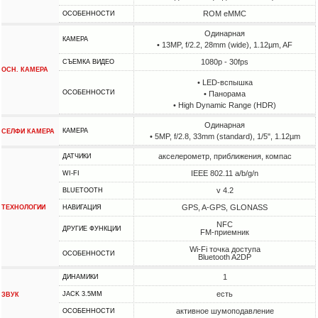
ROM eMMC
ОСОБЕННОСТИ
Одинарная
КАМЕРА
• 13MP, f/2.2, 28mm (wide), 1.12µm, AF
1080p - 30fps
СЪЕМКА ВИДЕО
ОСН. КАМЕРА
• LED-вспышка
ОСОБЕННОСТИ
• Панорама
• High Dynamic Range (HDR)
Одинарная
КАМЕРА
СЕЛФИ КАМЕРА
• 5MP, f/2.8, 33mm (standard), 1/5", 1.12µm
акселерометр, приближения, компас
ДАТЧИКИ
IEEE 802.11 a/b/g/n
WI-FI
v 4.2
BLUETOOTH
GPS, A-GPS, GLONASS
ТЕХНОЛОГИИ
НАВИГАЦИЯ
NFC
ДРУГИЕ ФУНКЦИИ
FM-приемник
Wi-Fi точка доступа
ОСОБЕННОСТИ
Bluetooth A2DP
1
ДИНАМИКИ
есть
JACK 3.5MM
ЗВУК
активное шумоподавление
ОСОБЕННОСТИ