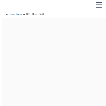
☰
→
Смартфоны
→ HTC Desire 628