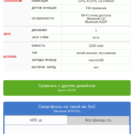
GPS, A-GPS, GLONASS
ТЕХНОЛОГИИ
НАВИГАЦИЯ
FM-приемник
ДРУГИЕ ФУНКЦИИ
Wi-Fi точка доступа
Bluetooth LE
ОСОБЕННОСТИ
Bluetooth A2DP
1
ДИНАМИКИ
ЗВУК
есть
JACK 3.5MM
2200 mAh
ЕМКОСТЬ
литий-ионная, несъемная
ТИП
БАТАРЕЯ
microUSB
ЗАРЯДКА ПРОВОД
нет
БЕСПРОВ. ЗАРЯД.
Сравнить с другим девайсом
(всего 6070)
Смартфоны на такой же SoC
(Mediatek MT6753)
HTC
Все бренды
(4)
(55)