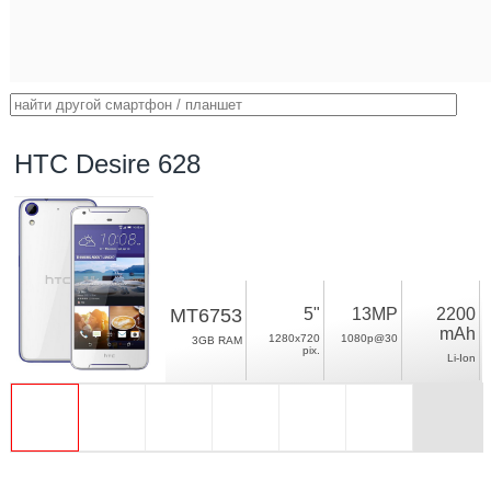
HTC Desire 628
MT6753
5"
13MP
2200
mAh
1280x720
1080p@30
3GB RAM
pix.
Li-Ion