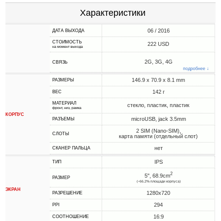
Характеристики
06 / 2016
ДАТА ВЫХОДА
СТОИМОСТЬ
222 USD
на момент выхода
2G, 3G, 4G
СВЯЗЬ
подробнее ↓
146.9 x 70.9 x 8.1 mm
РАЗМЕРЫ
142 г
ВЕС
МАТЕРИАЛ
стекло, пластик, пластик
фронт, низ, рамка
КОРПУС
microUSB, jack 3.5mm
РАЗЪЕМЫ
2 SIM (Nano-SIM),
СЛОТЫ
карта памяти (отдельный слот)
нет
СКАНЕР ПАЛЬЦА
IPS
ТИП
2
5", 68.9cm
РАЗМЕР
(~66.2% площади корпуса)
ЭКРАН
1280x720
РАЗРЕШЕНИЕ
294
PPI
16:9
СООТНОШЕНИЕ