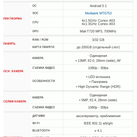
Android 5.1
ОС
Mediatek MT6753
SOC
ПЛАТФОРМА
4x1.5GHz Cortex-A53
CPU
4x1.3GHz Cortex-A53
Mali-T720 MP3, 700MHz
GPU
3/32 GB
RAM / ROM
ПАМЯТЬ
до 200GB (отдельный слот)
КАРТА ПАМЯТИ
Одинарная
КАМЕРА
• 13MP, f/2.0, 28mm (wide), AF
1080p - 30fps
СЪЕМКА ВИДЕО
ОСН. КАМЕРА
• LED-вспышка
ОСОБЕННОСТИ
• Панорама
• High Dynamic Range (HDR)
Одинарная
КАМЕРА
• 5MP, f/2.4, 28mm (wide)
СЕЛФИ КАМЕРА
1080p - 30fps
СЪЕМКА ВИДЕО
акселерометр, приближения
ДАТЧИКИ
IEEE 802.11 a/b/g/n
WI-FI
v 4.1
BLUETOOTH