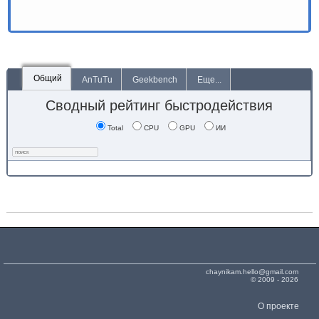
Общий
AnTuTu
Geekbench
Еще...
Сводный рейтинг быстродействия
Total
CPU
GPU
ИИ
chaynikam.hello@gmail.com
© 2009 - 2026
О проекте