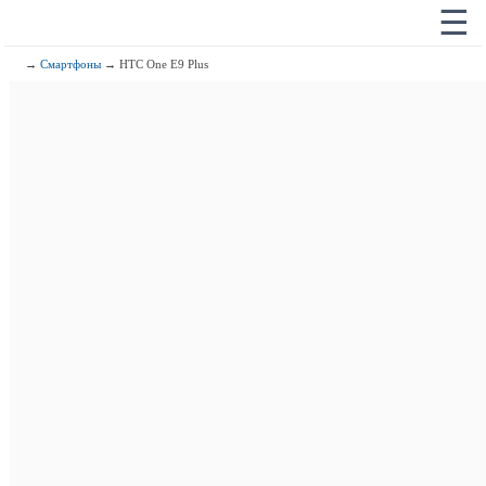
☰
→
Смартфоны
→ HTC One E9 Plus