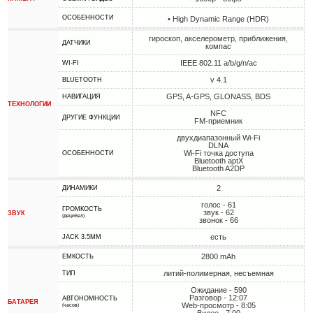
ОСОБЕННОСТИ
• High Dynamic Range (HDR)
гироскоп, акселерометр, приближения,
ДАТЧИКИ
компас
IEEE 802.11 a/b/g/n/ac
WI-FI
v 4.1
BLUETOOTH
GPS, A-GPS, GLONASS, BDS
НАВИГАЦИЯ
ТЕХНОЛОГИИ
NFC
ДРУГИЕ ФУНКЦИИ
FM-приемник
двухдиапазонный Wi-Fi
DLNA
Wi-Fi точка доступа
ОСОБЕННОСТИ
Bluetooth aptX
Bluetooth A2DP
2
ДИНАМИКИ
голос - 61
ГРОМКОСТЬ
звук - 62
ЗВУК
(децибел)
звонок - 66
есть
JACK 3.5MM
2800 mAh
ЕМКОСТЬ
литий-полимерная, несъемная
ТИП
Ожидание - 590
Разговор - 12:07
АВТОНОМНОСТЬ
БАТАРЕЯ
Web-просмотр - 8:05
(часов)