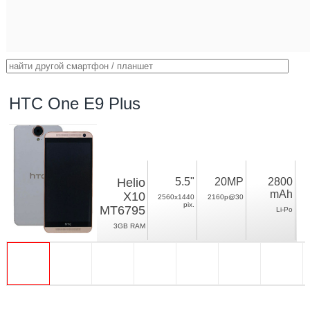
HTC One E9 Plus
Helio
5.5"
20MP
2800
mAh
X10
2560x1440
2160p@30
pix.
MT6795
Li-Po
3GB RAM