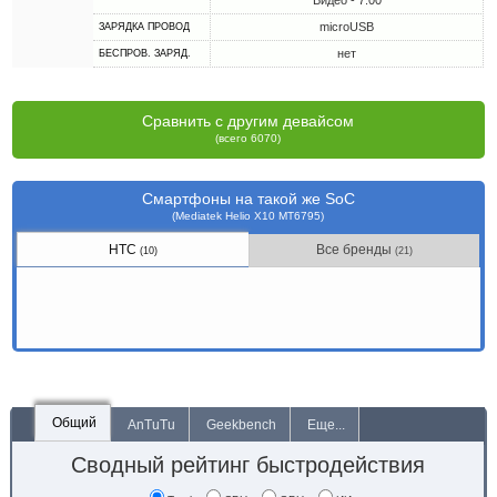
Видео - 7:00
microUSB
ЗАРЯДКА ПРОВОД
нет
БЕСПРОВ. ЗАРЯД.
Сравнить с другим девайсом
(всего 6070)
Смартфоны на такой же SoC
(Mediatek Helio X10 MT6795)
HTC
Все бренды
(10)
(21)
Общий
AnTuTu
Geekbench
Еще...
Сводный рейтинг быстродействия