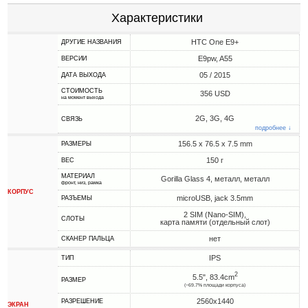
Характеристики
HTC One E9+
ДРУГИЕ НАЗВАНИЯ
E9pw, A55
ВЕРСИИ
05 / 2015
ДАТА ВЫХОДА
СТОИМОСТЬ
356 USD
на момент выхода
2G, 3G, 4G
СВЯЗЬ
подробнее ↓
156.5 x 76.5 x 7.5 mm
РАЗМЕРЫ
150 г
ВЕС
МАТЕРИАЛ
Gorilla Glass 4, металл, металл
фронт, низ, рамка
КОРПУС
microUSB, jack 3.5mm
РАЗЪЕМЫ
2 SIM (Nano-SIM),
СЛОТЫ
карта памяти (отдельный слот)
нет
СКАНЕР ПАЛЬЦА
IPS
ТИП
2
5.5", 83.4cm
РАЗМЕР
(~69.7% площади корпуса)
2560x1440
РАЗРЕШЕНИЕ
ЭКРАН