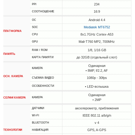
234
PPI
16:9
СООТНОШЕНИЕ
Android 4.4
ОС
Mediatek MT6752
SOC
ПЛАТФОРМА
8x1.7GHz Cortex-A53
CPU
Mali-T760 MP2, 700MHz
GPU
1/8, 1/16 GB
RAM / ROM
ПАМЯТЬ
до 32GB (отдельный слот)
КАРТА ПАМЯТИ
Одинарная
КАМЕРА
• 8MP, f/2.2, AF
ОСН. КАМЕРА
1080p - 30fps
СЪЕМКА ВИДЕО
ОСОБЕННОСТИ
• LED-вспышка
Одинарная
КАМЕРА
СЕЛФИ КАМЕРА
• 2MP
акселерометр, приближения
ДАТЧИКИ
IEEE 802.11 a/b/g/n
WI-FI
v 4
BLUETOOTH
GPS, A-GPS
ТЕХНОЛОГИИ
НАВИГАЦИЯ