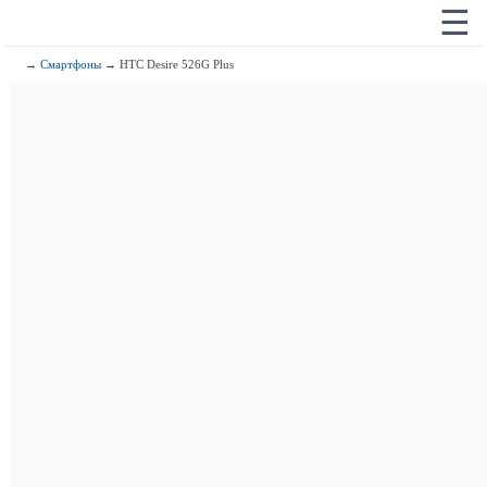
☰
→
Смартфоны
→ HTC Desire 526G Plus