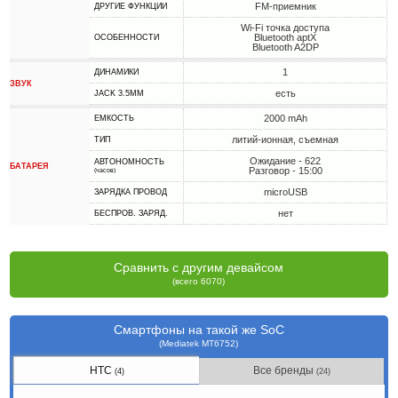
FM-приемник
ДРУГИЕ ФУНКЦИИ
Wi-Fi точка доступа
Bluetooth aptX
ОСОБЕННОСТИ
Bluetooth A2DP
1
ДИНАМИКИ
ЗВУК
есть
JACK 3.5MM
2000 mAh
ЕМКОСТЬ
литий-ионная, съемная
ТИП
Ожидание - 622
АВТОНОМНОСТЬ
БАТАРЕЯ
Разговор - 15:00
(часов)
microUSB
ЗАРЯДКА ПРОВОД
нет
БЕСПРОВ. ЗАРЯД.
Сравнить с другим девайсом
(всего 6070)
Смартфоны на такой же SoC
(Mediatek MT6752)
HTC
Все бренды
(4)
(24)