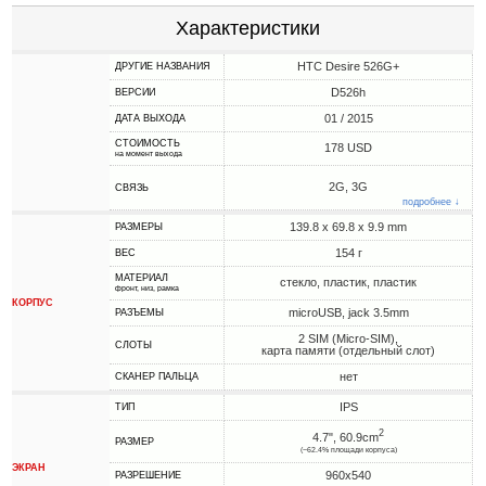
Характеристики
HTC Desire 526G+
ДРУГИЕ НАЗВАНИЯ
D526h
ВЕРСИИ
01 / 2015
ДАТА ВЫХОДА
СТОИМОСТЬ
178 USD
на момент выхода
2G, 3G
СВЯЗЬ
подробнее ↓
139.8 x 69.8 x 9.9 mm
РАЗМЕРЫ
154 г
ВЕС
МАТЕРИАЛ
стекло, пластик, пластик
фронт, низ, рамка
КОРПУС
microUSB, jack 3.5mm
РАЗЪЕМЫ
2 SIM (Micro-SIM),
СЛОТЫ
карта памяти (отдельный слот)
нет
СКАНЕР ПАЛЬЦА
IPS
ТИП
2
4.7", 60.9cm
РАЗМЕР
(~62.4% площади корпуса)
ЭКРАН
960x540
РАЗРЕШЕНИЕ