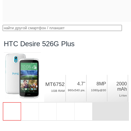
HTC Desire 526G Plus
MT6752
4.7"
8MP
2000
mAh
960x540 pix.
1080p@30
1GB RAM
Li-Ion