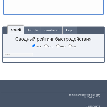
Общий
AnTuTu
Geekbench
Еще...
Сводный рейтинг быстродействия
Total
CPU
GPU
ИИ
chaynikam.hello@gmail.com
© 2009 - 2026
О проекте