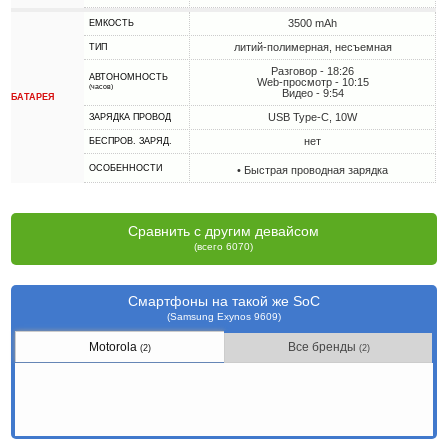
3500 mAh
ЕМКОСТЬ
литий-полимерная, несъемная
ТИП
Разговор - 18:26
АВТОНОМНОСТЬ
Web-просмотр - 10:15
(часов)
Видео - 9:54
БАТАРЕЯ
USB Type-C, 10W
ЗАРЯДКА ПРОВОД
нет
БЕСПРОВ. ЗАРЯД.
ОСОБЕННОСТИ
• Быстрая проводная зарядка
Сравнить с другим девайсом
(всего 6070)
Смартфоны на такой же SoC
(Samsung Exynos 9609)
Motorola
Все бренды
(2)
(2)