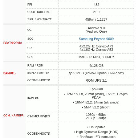
432
PPI
21:9
СООТНОШЕНИЕ
459nit / 1:1237
ЯРК. / КОНТРАСТ
Android 9.0
ОС
(Android One)
Samsung Exynos 9609
SOC
ПЛАТФОРМА
4x2.2GHz Cortex-A73
CPU
4x1.6GHz Cortex-A53
Mali-G72 MP3, 850MHz
GPU
4/128 GB
RAM / ROM
до 512GB (комбинированный слот)
КАРТА ПАМЯТИ
ПАМЯТЬ
ROM UFS 2.1
ОСОБЕННОСТИ
Тройная
• 12MP, f/1.8, 26mm (wide), 1/2.8", 1.25µm,
PDAF
КАМЕРА
• 16MP, f/2.2, 14mm (ultrawide)
• 5MP, f/2.2 (depth)
1080p - 60fps
ОСН. КАМЕРА
СЪЕМКА ВИДЕО
2160p - 30fps
• Панорама
• High Dynamic Range (HDR)
ОСОБЕННОСТИ
• Двойная LED-вспышка