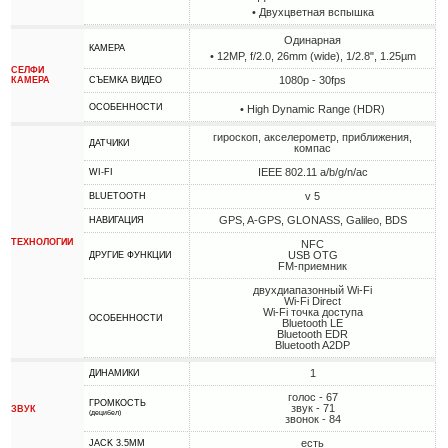
• Двухцветная вспышка
Одинарная
КАМЕРА
• 12MP, f/2.0, 26mm (wide), 1/2.8", 1.25µm
СЕЛФИ
1080p - 30fps
КАМЕРА
СЪЕМКА ВИДЕО
ОСОБЕННОСТИ
• High Dynamic Range (HDR)
гироскоп, акселерометр, приближения,
ДАТЧИКИ
компас
IEEE 802.11 a/b/g/n/ac
WI-FI
v 5
BLUETOOTH
GPS, A-GPS, GLONASS, Galileo, BDS
НАВИГАЦИЯ
ТЕХНОЛОГИИ
NFC
USB OTG
ДРУГИЕ ФУНКЦИИ
FM-приемник
двухдиапазонный Wi-Fi
Wi-Fi Direct
Wi-Fi точка доступа
ОСОБЕННОСТИ
Bluetooth LE
Bluetooth EDR
Bluetooth A2DP
1
ДИНАМИКИ
голос - 67
ГРОМКОСТЬ
звук - 71
ЗВУК
(децибел)
звонок - 84
есть
JACK 3.5MM