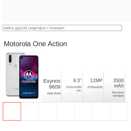
Motorola One Action
Exynos
6.3"
12MP
3500
mAh
9609
2520x1080
2160p@30
pix.
быстрая
4GB RAM
зарядка