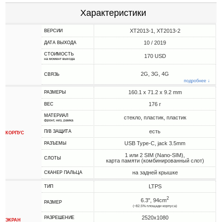
Характеристики
XT2013-1, XT2013-2
ВЕРСИИ
10 / 2019
ДАТА ВЫХОДА
СТОИМОСТЬ
170 USD
на момент выхода
2G, 3G, 4G
СВЯЗЬ
подробнее ↓
160.1 x 71.2 x 9.2 mm
РАЗМЕРЫ
176 г
ВЕС
МАТЕРИАЛ
стекло, пластик, пластик
фронт, низ, рамка
есть
П/В ЗАЩИТА
КОРПУС
USB Type-C, jack 3.5mm
РАЗЪЕМЫ
1 или 2 SIM (Nano-SIM),
СЛОТЫ
карта памяти (комбинированный слот)
на задней крышке
СКАНЕР ПАЛЬЦА
LTPS
ТИП
2
6.3", 94cm
РАЗМЕР
(~82.5% площади корпуса)
2520x1080
РАЗРЕШЕНИЕ
ЭКРАН