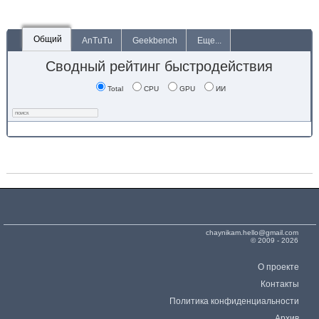
Общий
AnTuTu
Geekbench
Еще...
Сводный рейтинг быстродействия
Total
CPU
GPU
ИИ
chaynikam.hello@gmail.com
© 2009 - 2026
О проекте
Контакты
Политика конфиденциальности
Архив