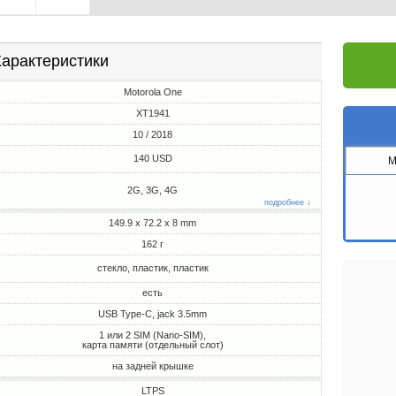
арактеристики
Motorola One
XT1941
10 / 2018
140 USD
M
2G, 3G, 4G
подробнее ↓
149.9 x 72.2 x 8 mm
162 г
стекло, пластик, пластик
есть
USB Type-C, jack 3.5mm
1 или 2 SIM (Nano-SIM),
карта памяти (отдельный слот)
на задней крышке
LTPS