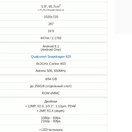
2
5.9", 85.7cm
(~79.2% площади корпуса)
1520x720
287
19:9
447nit / 1:1760
Android 8.1
(Android One)
Qualcomm Snapdragon 625
8x2GHz Cortex-A53
Adreno 506, 650MHz
4/64 GB
до 256GB (отдельный слот)
ROM eMMC
Двойная
• 13MP, f/2.0, 1/3.1", 1.12µm, PDAF
• 2MP, f/2.4 (depth)
1080p - 60fps
2160p - 30fps
• LED-вспышка