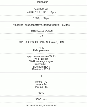
• Панорама
Одинарная
• 8MP, f/2.2, 1/4", 1.12µm
1080p - 30fps
гироскоп, акселерометр, приближения, компас
IEEE 802.11 a/b/g/n
v 5
GPS, A-GPS, GLONASS, Galileo, BDS
NFC
FM-приемник
двухдиапазонный Wi-Fi
Wi-Fi Direct
Wi-Fi точка доступа
Bluetooth LE
Bluetooth EDR
Bluetooth A2DP
1
голос - 79
звук - 74
звонок - 85
есть
3000 mAh
литий-ионная, несъемная