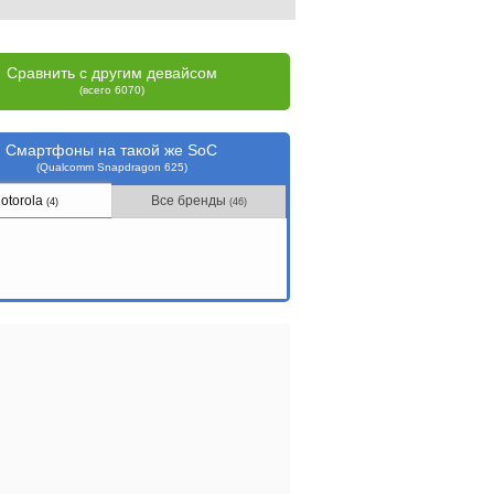
Сравнить с другим девайсом
(всего 6070)
Смартфоны на такой же SoC
(Qualcomm Snapdragon 625)
otorola
Все бренды
(4)
(46)