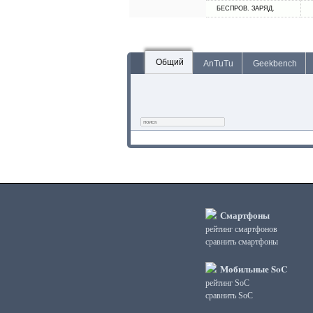
БЕСПРОВ. ЗАРЯД.
Общий
AnTuTu
Geekbench
Смартфоны
рейтинг смартфонов
сравнить смартфоны
Мобильные SoC
рейтинг SoC
сравнить SoC