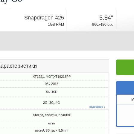
08 / 2018
5.84"
Snapdragon 425
Android 8.0, Go
1GB RAM
960x480 pix.
16GB ROM
арактеристики
XT1921, MOTXT19218PP
08 / 2018
56 USD
M
2G, 3G, 4G
подробнее ↓
стекло, пластик, пластик
есть
microUSB, jack 3.5mm