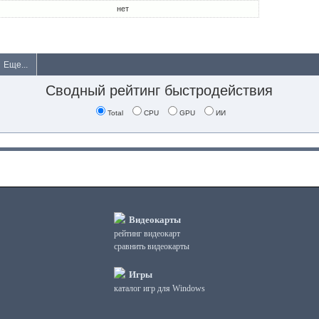
нет
Еще...
Сводный рейтинг быстродействия
Total
CPU
GPU
ИИ
Видеокарты
рейтинг видеокарт
сравнить видеокарты
Игры
каталог игр для Windows