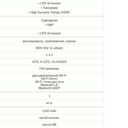
• LED-вспышка
• Панорама
• High Dynamic Range (HDR)
Одинарная
• 5MP
• LED-вспышка
акселерометр, приближения, компас
IEEE 802.11 a/b/g/n
v 4.2
GPS, A-GPS, GLONASS
FM-приемник
двухдиапазонный Wi-Fi
Wi-Fi Direct
Wi-Fi точка доступа
Bluetooth LE
Bluetooth A2DP
1
есть
2100 mAh
литий-ионная,
microUSB