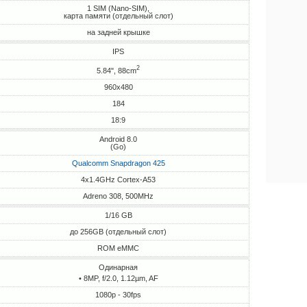
1 SIM (Nano-SIM),
карта памяти (отдельный слот)
на задней крышке
IPS
2
5.84", 88cm
960x480
184
18:9
Android 8.0
(Go)
Qualcomm Snapdragon 425
4x1.4GHz Cortex-A53
Adreno 308, 500MHz
1/16 GB
до 256GB (отдельный слот)
ROM eMMC
Одинарная
• 8MP, f/2.0, 1.12µm, AF
1080p - 30fps