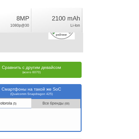
8MP
2100 mAh
2.4
1080p@30
Li-Ion
%
рейтинг
Сравнить с другим девайсом
(всего 6070)
Смартфоны на такой же SoC
(Qualcomm Snapdragon 425)
otorola
Все бренды
(5)
(68)