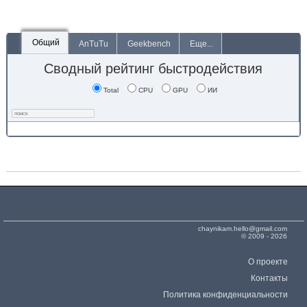
Общий
AnTuTu
Geekbench
Еще...
Сводный рейтинг быстродействия
Total
CPU
GPU
ИИ
chaynikam.hello@gmail.com
© 2009 - 2026
О проекте
Контакты
Политика конфиденциальности