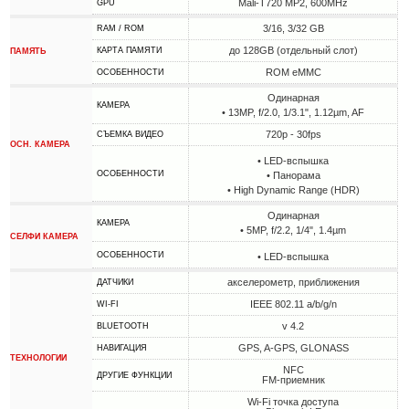
Mali-T720 MP2, 600MHz
GPU
3/16, 3/32 GB
RAM / ROM
до 128GB (отдельный слот)
КАРТА ПАМЯТИ
ПАМЯТЬ
ROM eMMC
ОСОБЕННОСТИ
Одинарная
КАМЕРА
• 13MP, f/2.0, 1/3.1", 1.12µm, AF
720p - 30fps
СЪЕМКА ВИДЕО
ОСН. КАМЕРА
• LED-вспышка
ОСОБЕННОСТИ
• Панорама
• High Dynamic Range (HDR)
Одинарная
КАМЕРА
• 5MP, f/2.2, 1/4", 1.4µm
СЕЛФИ КАМЕРА
ОСОБЕННОСТИ
• LED-вспышка
акселерометр, приближения
ДАТЧИКИ
IEEE 802.11 a/b/g/n
WI-FI
v 4.2
BLUETOOTH
GPS, A-GPS, GLONASS
НАВИГАЦИЯ
ТЕХНОЛОГИИ
NFC
ДРУГИЕ ФУНКЦИИ
FM-приемник
Wi-Fi точка доступа