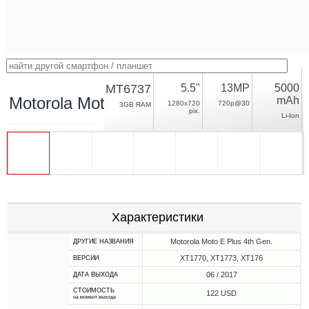
MT6737
5.5"
13MP
5000
Motorola Moto E4 Plus
mAh
1280x720
720p@30
3GB RAM
pix.
Li-Ion
Характеристики
Motorola Moto E Plus 4th Gen.
ДРУГИЕ НАЗВАНИЯ
XT1770, XT1773, XT176
ВЕРСИИ
06 / 2017
ДАТА ВЫХОДА
СТОИМОСТЬ
122 USD
на момент выхода