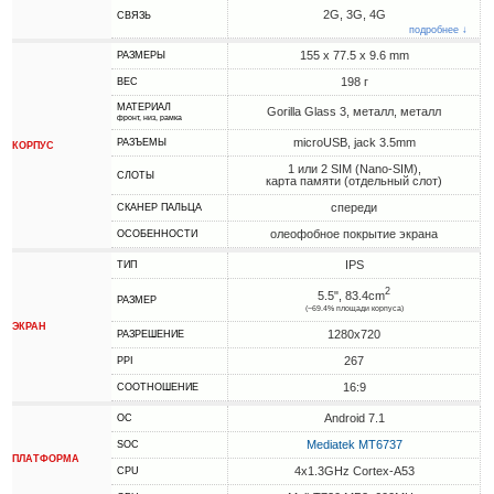
2G, 3G, 4G
СВЯЗЬ
подробнее ↓
155 x 77.5 x 9.6 mm
РАЗМЕРЫ
198 г
ВЕС
МАТЕРИАЛ
Gorilla Glass 3, металл, металл
фронт, низ, рамка
microUSB, jack 3.5mm
РАЗЪЕМЫ
КОРПУС
1 или 2 SIM (Nano-SIM),
СЛОТЫ
карта памяти (отдельный слот)
спереди
СКАНЕР ПАЛЬЦА
олеофобное покрытие экрана
ОСОБЕННОСТИ
IPS
ТИП
2
5.5", 83.4cm
РАЗМЕР
(~69.4% площади корпуса)
ЭКРАН
1280x720
РАЗРЕШЕНИЕ
267
PPI
16:9
СООТНОШЕНИЕ
Android 7.1
ОС
Mediatek MT6737
SOC
ПЛАТФОРМА
4x1.3GHz Cortex-A53
CPU