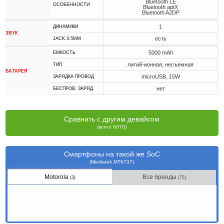
Bluetooth LE
ОСОБЕННОСТИ
Bluetooth aptX
Bluetooth A2DP
1
ДИНАМИКИ
ЗВУК
есть
JACK 3.5MM
5000 mAh
ЕМКОСТЬ
литий-ионная, несъемная
ТИП
БАТАРЕЯ
microUSB, 15W
ЗАРЯДКА ПРОВОД
нет
БЕСПРОВ. ЗАРЯД.
Сравнить с другим девайсом
(всего 6070)
Смартфоны на такой же SoC
(Mediatek MT6737)
Motorola
Все бренды
(3)
(75)