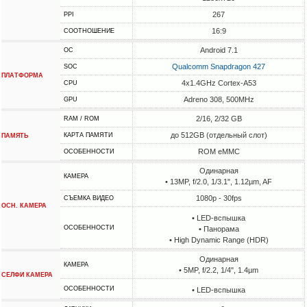
267
PPI
16:9
СООТНОШЕНИЕ
Android 7.1
ОС
Qualcomm Snapdragon 427
SOC
ПЛАТФОРМА
4x1.4GHz Cortex-A53
CPU
Adreno 308, 500MHz
GPU
2/16, 2/32 GB
RAM / ROM
до 512GB (отдельный слот)
КАРТА ПАМЯТИ
ПАМЯТЬ
ROM eMMC
ОСОБЕННОСТИ
Одинарная
КАМЕРА
• 13MP, f/2.0, 1/3.1", 1.12µm, AF
1080p - 30fps
СЪЕМКА ВИДЕО
ОСН. КАМЕРА
• LED-вспышка
ОСОБЕННОСТИ
• Панорама
• High Dynamic Range (HDR)
Одинарная
КАМЕРА
• 5MP, f/2.2, 1/4", 1.4µm
СЕЛФИ КАМЕРА
ОСОБЕННОСТИ
• LED-вспышка