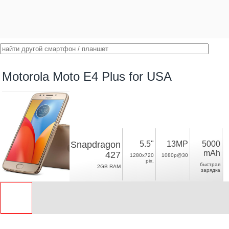
Motorola Moto E4 Plus for USA
Snapdragon
5.5"
13MP
5000
mAh
427
1280x720
1080p@30
pix.
быстрая
2GB RAM
зарядка