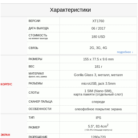
Характеристики
XT1760
ВЕРСИИ
06 / 2017
ДАТА ВЫХОДА
СТОИМОСТЬ
180 USD
на момент выхода
2G, 3G, 4G
СВЯЗЬ
подробнее ↓
155 x 77.5 x 9.6 mm
РАЗМЕРЫ
181 г
ВЕС
МАТЕРИАЛ
Gorilla Glass 3, металл, металл
фронт, низ, рамка
microUSB, jack 3.5mm
РАЗЪЕМЫ
КОРПУС
1 SIM (Nano-SIM),
СЛОТЫ
карта памяти (отдельный слот)
спереди
СКАНЕР ПАЛЬЦА
олеофобное покрытие экрана
ОСОБЕННОСТИ
IPS
ТИП
2
5.5", 83.4cm
РАЗМЕР
(~69.4% площади корпуса)
ЭКРАН
1280x720
РАЗРЕШЕНИЕ