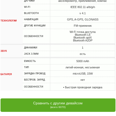
акселерометр, приближения, компас
ДАТЧИКИ
IEEE 802.11 a/b/g/n
WI-FI
v 4.1
BLUETOOTH
GPS, A-GPS, GLONASS
НАВИГАЦИЯ
ТЕХНОЛОГИИ
FM-приемник
ДРУГИЕ ФУНКЦИИ
Wi-Fi точка доступа
Bluetooth LE
ОСОБЕННОСТИ
Bluetooth aptX
Bluetooth A2DP
1
ДИНАМИКИ
ЗВУК
есть
JACK 3.5MM
5000 mAh
ЕМКОСТЬ
литий-ионная, несъемная
ТИП
microUSB, 15W
ЗАРЯДКА ПРОВОД
БАТАРЕЯ
нет
БЕСПРОВ. ЗАРЯД.
ОСОБЕННОСТИ
• Быстрая проводная зарядка
Сравнить с другим девайсом
(всего 6070)