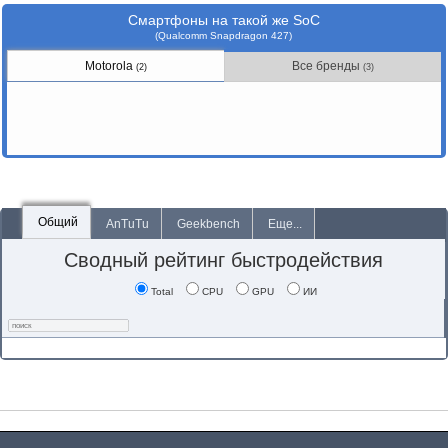
Смартфоны на такой же SoC
(Qualcomm Snapdragon 427)
Motorola
Все бренды
(2)
(3)
Общий
AnTuTu
Geekbench
Еще...
Сводный рейтинг быстродействия
Total
CPU
GPU
ИИ