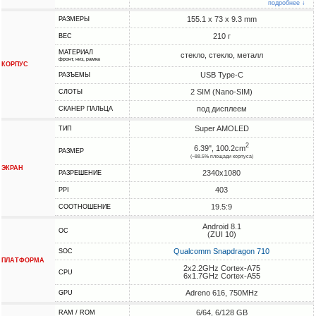
подробнее ↓
155.1 x 73 x 9.3 mm
РАЗМЕРЫ
210 г
ВЕС
МАТЕРИАЛ
стекло, стекло, металл
фронт, низ, рамка
КОРПУС
USB Type-C
РАЗЪЕМЫ
2 SIM (Nano-SIM)
СЛОТЫ
под дисплеем
СКАНЕР ПАЛЬЦА
Super AMOLED
ТИП
2
6.39", 100.2cm
РАЗМЕР
(~88.5% площади корпуса)
ЭКРАН
2340x1080
РАЗРЕШЕНИЕ
403
PPI
19.5:9
СООТНОШЕНИЕ
Android 8.1
ОС
(ZUI 10)
Qualcomm Snapdragon 710
SOC
ПЛАТФОРМА
2x2.2GHz Cortex-A75
CPU
6x1.7GHz Cortex-A55
Adreno 616, 750MHz
GPU
6/64, 6/128 GB
RAM / ROM