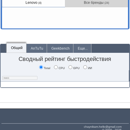
Lenovo
Все бренды
(4)
(24)
Общий
AnTuTu
Geekbench
Еще...
Сводный рейтинг быстродействия
Total
CPU
GPU
ИИ
chaynikam.hello@gmail.com
© 2009 - 2026