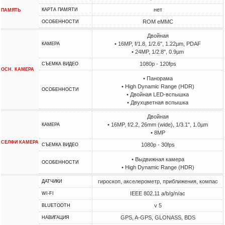
нет
КАРТА ПАМЯТИ
ПАМЯТЬ
ROM eMMC
ОСОБЕННОСТИ
Двойная
• 16MP, f/1.8, 1/2.6", 1.22µm, PDAF
КАМЕРА
• 24MP, 1/2.8", 0.9µm
1080p - 120fps
СЪЕМКА ВИДЕО
ОСН. КАМЕРА
• Панорама
• High Dynamic Range (HDR)
ОСОБЕННОСТИ
• Двойная LED-вспышка
• Двухцветная вспышка
Двойная
• 16MP, f/2.2, 26mm (wide), 1/3.1", 1.0µm
КАМЕРА
• 8MP
СЕЛФИ КАМЕРА
1080p - 30fps
СЪЕМКА ВИДЕО
• Выдвижная камера
ОСОБЕННОСТИ
• High Dynamic Range (HDR)
гироскоп, акселерометр, приближения, компас
ДАТЧИКИ
IEEE 802.11 a/b/g/n/ac
WI-FI
v 5
BLUETOOTH
GPS, A-GPS, GLONASS, BDS
НАВИГАЦИЯ