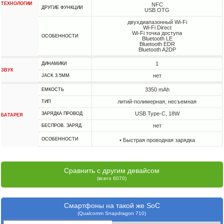
ТЕХНОЛОГИИ
NFC
ДРУГИЕ ФУНКЦИИ
USB OTG
двухдиапазонный Wi-Fi
Wi-Fi Direct
Wi-Fi точка доступа
ОСОБЕННОСТИ
Bluetooth LE
Bluetooth EDR
Bluetooth A2DP
1
ДИНАМИКИ
ЗВУК
нет
JACK 3.5MM
3350 mAh
ЕМКОСТЬ
литий-полимерная, несъемная
ТИП
USB Type-C, 18W
ЗАРЯДКА ПРОВОД
БАТАРЕЯ
нет
БЕСПРОВ. ЗАРЯД.
ОСОБЕННОСТИ
• Быстрая проводная зарядка
Сравнить с другим девайсом
(всего 6070)
Смартфоны на такой же SoC
(Qualcomm Snapdragon 710)