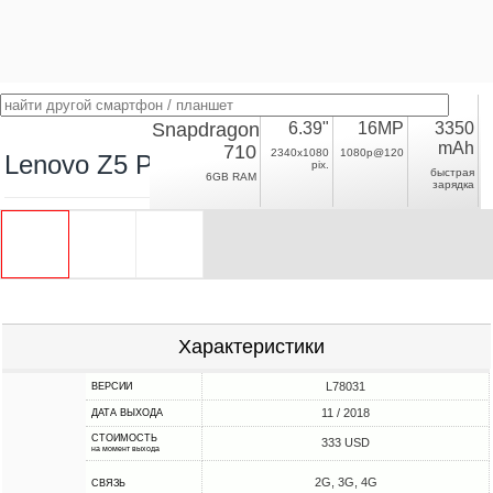
Snapdragon
6.39"
16MP
3350
mAh
710
2340x1080
1080p@120
Lenovo Z5 Pro
pix.
быстрая
6GB RAM
зарядка
Характеристики
L78031
ВЕРСИИ
11 / 2018
ДАТА ВЫХОДА
СТОИМОСТЬ
333 USD
на момент выхода
2G, 3G, 4G
СВЯЗЬ