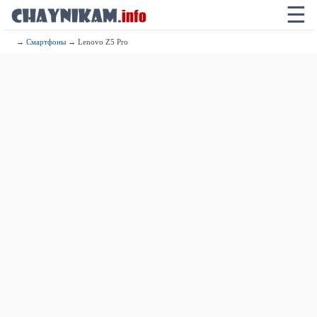
☰
→
Смартфоны
→ Lenovo Z5 Pro