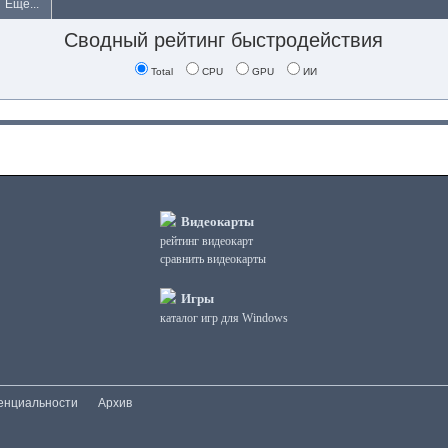
Еще...
Сводный рейтинг быстродействия
Total
CPU
GPU
ИИ
Видеокарты
рейтинг видеокарт
сравнить видеокарты
Игры
каталог игр для Windows
енциальности
Архив