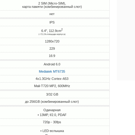
2 SIM (Micro-SIM),
карта памяти (комбинированный слот)
нет
IPS
2
6.4", 112.9cm
(~72.1% площади корпуса)
1280x720
229
16:9
Android 6.0
Mediatek MT6735
4x1.3GHz Cortex-A53
Mali-T720 MP2, 600MHz
3/32 GB
до 256GB (комбинированный слот)
Одинарная
• 13MP, f/2.0, PDAF
720p - 30fps
• LED-вспышка