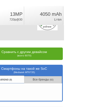
13MP
4050 mAh
1.9
720p@30
Li-Ion
%
рейтинг
Сравнить с другим девайсом
(всего 6070)
Смартфоны на такой же SoC
(Mediatek MT6735)
Lenovo
Все бренды
(9)
(92)