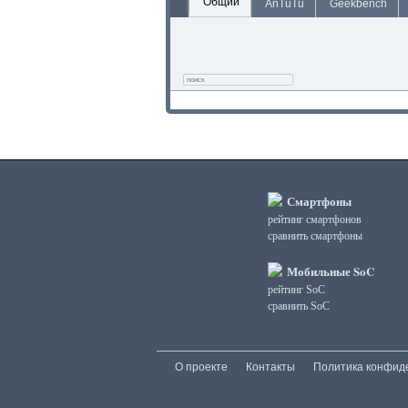
Общий
AnTuTu
Geekbench
Смартфоны
рейтинг смартфонов
сравнить смартфоны
Мобильные SoC
рейтинг SoC
сравнить SoC
О проекте
Контакты
Политика конфид