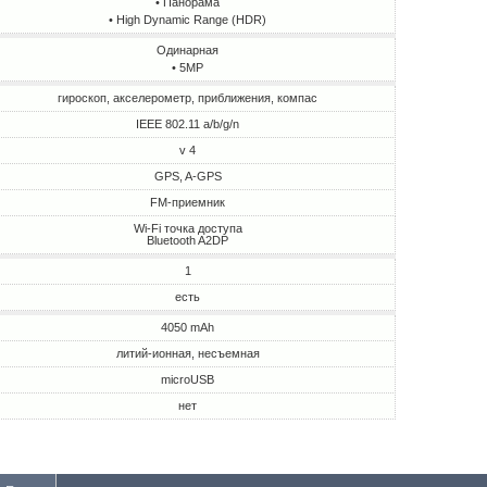
• Панорама
• High Dynamic Range (HDR)
Одинарная
• 5MP
гироскоп, акселерометр, приближения, компас
IEEE 802.11 a/b/g/n
v 4
GPS, A-GPS
FM-приемник
Wi-Fi точка доступа
Bluetooth A2DP
1
есть
4050 mAh
литий-ионная, несъемная
microUSB
нет