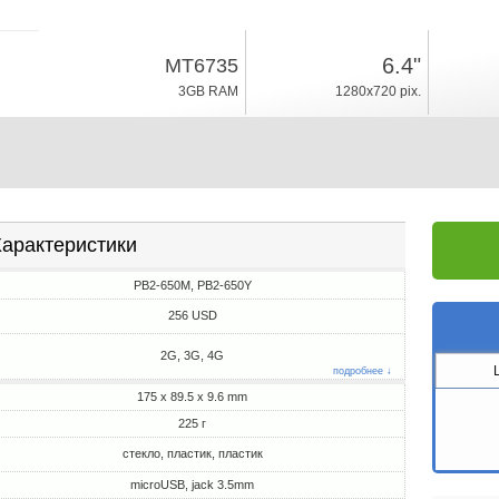
225г, толщина 9.6mm
6.4"
MT6735
Android 6.0
3GB RAM
1280x720 pix.
32GB ROM
арактеристики
PB2-650M, PB2-650Y
256 USD
2G, 3G, 4G
подробнее ↓
175 x 89.5 x 9.6 mm
225 г
стекло, пластик, пластик
microUSB, jack 3.5mm