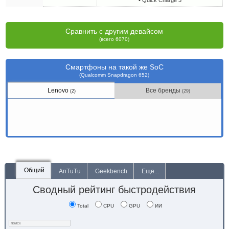
• Quick Charge 3
Сравнить с другим девайсом
(всего 6070)
Смартфоны на такой же SoC
(Qualcomm Snapdragon 652)
Lenovo
Все бренды
(2)
(29)
Общий
AnTuTu
Geekbench
Еще...
Сводный рейтинг быстродействия
Total
CPU
GPU
ИИ