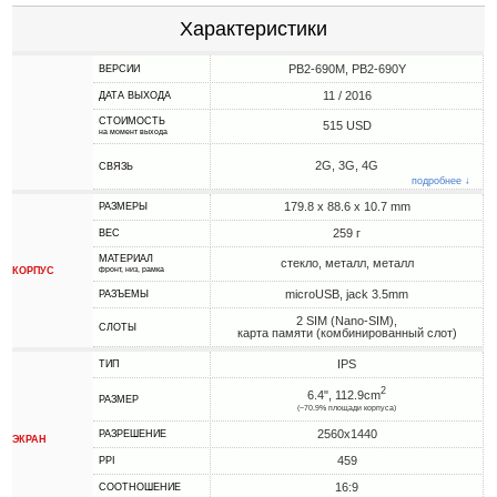
Характеристики
PB2-690M, PB2-690Y
ВЕРСИИ
11 / 2016
ДАТА ВЫХОДА
СТОИМОСТЬ
515 USD
на момент выхода
2G, 3G, 4G
СВЯЗЬ
подробнее ↓
179.8 x 88.6 x 10.7 mm
РАЗМЕРЫ
259 г
ВЕС
МАТЕРИАЛ
стекло, металл, металл
КОРПУС
фронт, низ, рамка
microUSB, jack 3.5mm
РАЗЪЕМЫ
2 SIM (Nano-SIM),
СЛОТЫ
карта памяти (комбинированный слот)
IPS
ТИП
2
6.4", 112.9cm
РАЗМЕР
(~70.9% площади корпуса)
2560x1440
РАЗРЕШЕНИЕ
ЭКРАН
459
PPI
16:9
СООТНОШЕНИЕ