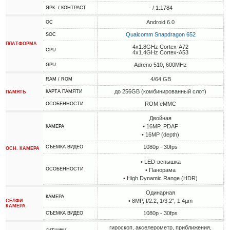
- / 1:1784
ЯРК. / КОНТРАСТ
Android 6.0
ОС
Qualcomm Snapdragon 652
SOC
ПЛАТФОРМА
4x1.8GHz Cortex-A72
CPU
4x1.4GHz Cortex-A53
Adreno 510, 600MHz
GPU
4/64 GB
RAM / ROM
до 256GB (комбинированный слот)
КАРТА ПАМЯТИ
ПАМЯТЬ
ROM eMMC
ОСОБЕННОСТИ
Двойная
• 16MP, PDAF
КАМЕРА
• 16MP (depth)
1080p - 30fps
СЪЕМКА ВИДЕО
ОСН. КАМЕРА
• LED-вспышка
ОСОБЕННОСТИ
• Панорама
• High Dynamic Range (HDR)
Одинарная
КАМЕРА
• 8MP, f/2.2, 1/3.2", 1.4µm
СЕЛФИ
КАМЕРА
1080p - 30fps
СЪЕМКА ВИДЕО
гироскоп, акселерометр, приближения,