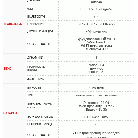
ДАТЧИКИ
компас
IEEE 802.11 a/b/g/n/ac
WI-FI
v 4
BLUETOOTH
GPS, A-GPS, GLONASS
ТЕХНОЛОГИИ
НАВИГАЦИЯ
FM-приемник
ДРУГИЕ ФУНКЦИИ
двухдиапазонный Wi-Fi
Wi-Fi Direct
ОСОБЕННОСТИ
Wi-Fi точка доступа
Bluetooth A2DP
1
ДИНАМИКИ
голос - 64
ГРОМКОСТЬ
звук - 66
ЗВУК
(децибел)
звонок - 81
есть
JACK 3.5MM
4050 mAh
ЕМКОСТЬ
литий-ионная, несъемная
ТИП
Разговор - 24:09
АВТОНОМНОСТЬ
Web-просмотр - 12:25
(часов)
Видео - 15:35
БАТАРЕЯ
microUSB, 18W
ЗАРЯДКА ПРОВОД
нет
БЕСПРОВ. ЗАРЯД.
• Быстрая проводная зарядка
ОСОБЕННОСТИ